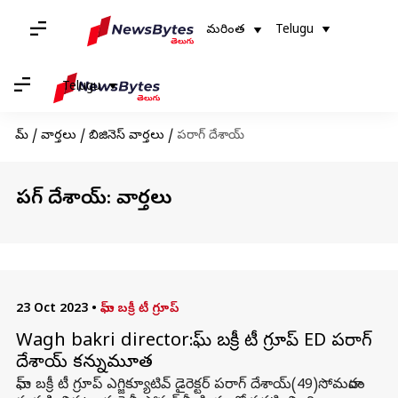
మరింత
Telugu
Telugu
హోమ్
/
వార్తలు
/
బిజినెస్ వార్తలు
/
పరాగ్ దేశాయ్
పరాగ్ దేశాయ్: వార్తలు
23 Oct 2023
•
వాఘ్ బక్రీ టీ గ్రూప్
Wagh bakri director:వాఘ్ బక్రీ టీ గ్రూప్ ED పరాగ్
దేశాయ్ కన్నుమూత
వాఘ్ బక్రీ టీ గ్రూప్ ఎగ్జిక్యూటివ్ డైరెక్టర్ పరాగ్ దేశాయ్(49)సోమవారం