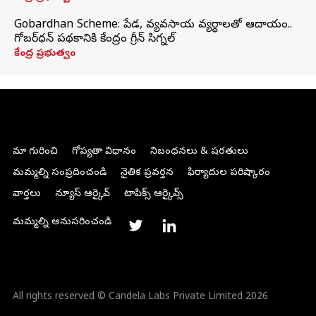
Gobardhan Scheme: పేడ, వ్యవసాయ వ్యర్థాలతో ఆదాయం..
గోబర్‌ధన్ పథకానికి కేంద్రం గ్రీన్ సిగ్నల్
కేంద్ర ప్రభుత్వం
మా గురించి
గోప్యతా విధానం
నిబంధనలు & షరతులు
మమ్మల్ని సంప్రదించండి
నైతిక ప్రవర్తన
ఫిర్యాదుల పరిష్కారం
వార్తలు
న్యూస్ ఆర్కైవ్
టాపిక్స్ ఆర్కైవ్స్
మమ్మల్ని అనుసరించండి
All rights reserved © Candela Labs Private Limited 2026