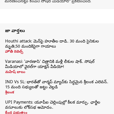
మరణించినట్లు కంపెనీ సోషల్ మీడియాలో ప్రకటించింది.
తాజా వార్తలు
Houthi attack: యెమెన్‌పై హూతీల దాడి.. 30 మంది సైనికుల
మృతి,50 మందికిపైగా గాయాలు
హౌతీ రెబెల్స్
Varanasi: 'వారణాసి' చిత్రానికి మళ్లీ లీకుల షాక్.. సోషల్
మీడియాలో వైరల్‌గా యాక్షన్ వీడియో!
మహేష్ బాబు
IND Vs SL: భారత్‌తో వార్మప్‌ మ్యాచ్‌కు సిద్ధమైన శ్రీలంక ఎలెవన్..
15 మంది సభ్యులతో జట్టు వెల్లడి
శ్రీలంక
UPI Payments: యూపీఐ చెల్లింపుల్లో కీలక మార్పు.. ఛార్జీల
వసూలుకు లోక్‌సభ ఆమోదం..
కేంద్ర ప్రభుత్వం