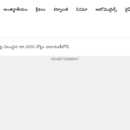
అంతర్జాతీయం
క్రీడలు
టెక్నాలజీ
సినిమా
ఆటోమొబైల్స్
లైఫ్
ోట్ల విలువైన రూ.2000 నోట్లు చలామణీలోనే..
ADVERTISEMENT