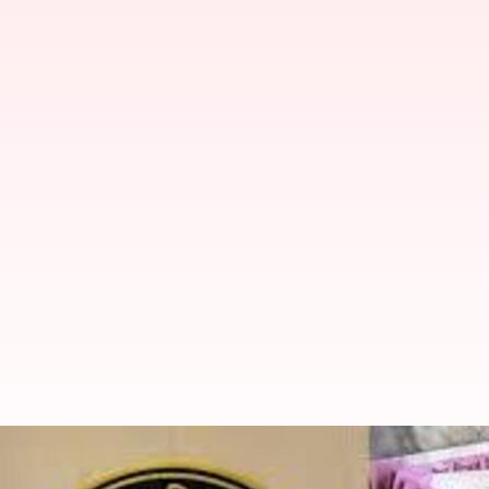
RBI data: రెండేళ్లయినా రూ.6,266 కో