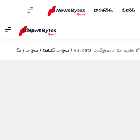
భారతదేశం
బిజినెస్
Telugu
హోమ్
/
వార్తలు
/
బిజినెస్ వార్తలు
/
RBI data: రెండేళ్లయినా రూ.6,266 క