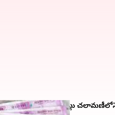
ట్ల విలువైన రూ.2000 నోట్లు చలామణీలోన