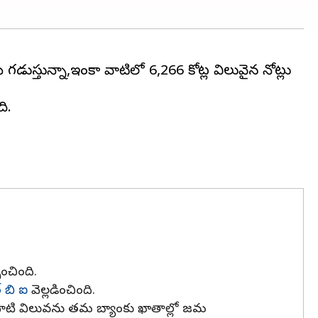
లు గడుస్తున్నా,ఇంకా వాటిలో ₹6,266 కోట్ల విలువైన నోట్లు
ి.
ంచింది.
‌ బి ఐ
వెల్లడించింది.
ి, వాటి విలువను తమ బ్యాంకు ఖాతాల్లో జమ