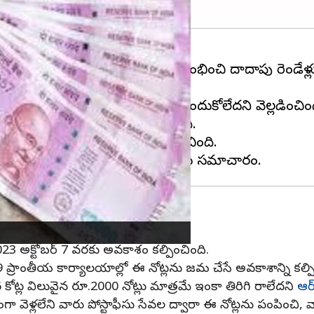
ార్కెట్‌ నుంచి వెనక్కి తీసుకోవడం ప్రారంభించి దాదాపు రెండేళ్
 (RBI) వెల్లడించింది.
గి వచ్చాయని, మిగిలినవి ఇంకా అందుకోలేదని వెల్లడించింద
ాగుతాయని ఆర్‌బీఐ స్పష్టం చేసింది.
తున్నట్లు రిజర్వ్ బ్యాంక్ ప్రకటించింది.
లో జమ చేసే అవకాశం
023 అక్టోబర్ 7 వరకు అవకాశం కల్పించింది.
 ప్రాంతీయ కార్యాలయాల్లో ఈ నోట్లను జమ చేసే అవకాశాన్ని కల్పి
 కోట్ల విలువైన రూ.2000 నోట్లు మాత్రమే ఇంకా తిరిగి రాలేదని
ఆర్
తంగా వెళ్లలేని వారు పోస్టాఫీసు సేవల ద్వారా ఈ నోట్లను పంపించ