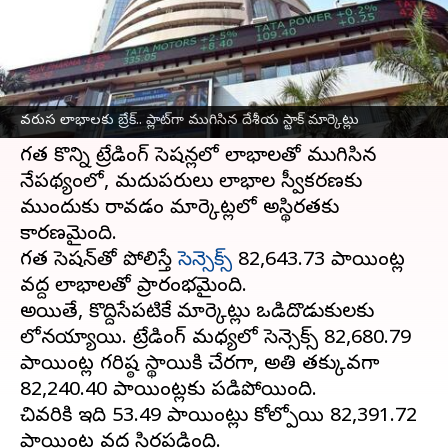
వ్రాసిన వారు
Jun 10, 2025
04:16 pm
Sirish Praharaju
ఈ వార్తాకథనం ఏంటి
దేశీయ స్టాక్ మార్కెట్లు మంగళవారం నాడు స్థిరంగా
వరుస లాభాలకు బ్రేక్‌.. ప్లాట్‌గా ముగిసిన దేశీయ స్టాక్‌ మార్కెట్లు
ముగిశాయి.
గత కొన్ని ట్రేడింగ్ సెషన్లలో లాభాలతో ముగిసిన
నేపథ్యంలో, మదుపరులు లాభాల స్వీకరణకు
ముందుకు రావడం మార్కెట్లలో అస్థిరతకు
కారణమైంది.
గత సెషన్‌తో పోలిస్తే
సెన్సెక్స్
82,643.73 పాయింట్ల
వద్ద లాభాలతో ప్రారంభమైంది.
అయితే, కొద్దిసేపటికే మార్కెట్లు ఒడిదొడుకులకు
లోనయ్యాయి. ట్రేడింగ్ మధ్యలో సెన్సెక్స్ 82,680.79
పాయింట్ల గరిష్ఠ స్థాయికి చేరగా, అతి తక్కువగా
82,240.40 పాయింట్లకు పడిపోయింది.
చివరికి ఇది 53.49 పాయింట్లు కోల్పోయి 82,391.72