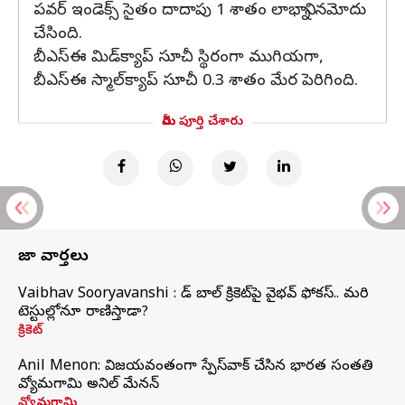
పవర్ ఇండెక్స్ సైతం దాదాపు 1 శాతం లాభాన్ని నమోదు
చేసింది.
బీఎస్‌ఈ మిడ్‌క్యాప్ సూచీ స్థిరంగా ముగియగా,
బీఎస్‌ఈ స్మాల్‌క్యాప్ సూచీ 0.3 శాతం మేర పెరిగింది.
మీరు పూర్తి చేశారు
తాజా వార్తలు
Vaibhav Sooryavanshi : రెడ్ బాల్ క్రికెట్‌పై వైభవ్ ఫోకస్.. మరి
టెస్టుల్లోనూ రాణిస్తాడా?
క్రికెట్
Anil Menon: విజయవంతంగా స్పేస్‌వాక్‌ చేసిన భారత సంతతి
వ్యోమగామి అనిల్‌ మేనన్
వ్యోమగామి