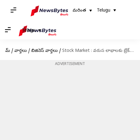
మరింత
Telugu
Telugu
హోమ్
/
వార్తలు
/
బిజినెస్ వార్తలు
/
Stock Market : వరుస లాభాలకు బ్రేక్‌.. ప్లాట్‌గా ముగిసిన దేశీయ స్టాక్‌ మార్కెట్లు
ADVERTISEMENT