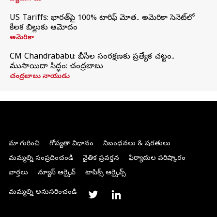
US Tariffs: భారత్‌పై 100% టారిఫ్‌ మోత.. అమెరికా సెనెట్‌లో
కీలక బిల్లుకు ఆమోదం
అమెరికా
CM Chandrababu: బీసీల సంరక్షణకు ప్రత్యేక చట్టం..
ముసాయిదా సిద్ధం: చంద్రబాబు
చంద్రబాబు నాయుడు
మా గురించి
గోప్యతా విధానం
నిబంధనలు & షరతులు
మమ్మల్ని సంప్రదించండి
నైతిక ప్రవర్తన
ఫిర్యాదుల పరిష్కారం
వార్తలు
న్యూస్ ఆర్కైవ్
టాపిక్స్ ఆర్కైవ్స్
మమ్మల్ని అనుసరించండి