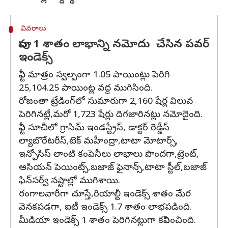
వివరాలు
దాదాపు 1 శాతం లాభాన్ని నమోదు చేసిన పవర్
ఇండెక్స్
నిఫ్టీ మాత్రం స్వల్పంగా 1.05 పాయింట్లు పెరిగి
25,104.25 పాయింట్ల వద్ద ముగిసింది.
రోజంతా ట్రేడింగ్‌లో సుమారుగా 2,160 షేర్ల విలువ
పెరిగినట్లే,మరో 1,723 షేర్లు దిగజారినట్లు నమోదైంది.
నిఫ్టీ సూచీలో గ్రాసిమ్ ఇండస్ట్రీస్, డాక్టర్ రెడ్డీస్
ల్యాబొరేటరీస్,టెక్ మహీంద్రా,టాటా మోటార్స్,
ఇన్ఫోసిస్ లాంటి కంపెనీలు లాభాలు పొందగా,ట్రెంట్,
ఆసియన్ పెయింట్స్,బజాజ్ ఫైనాన్స్,టాటా స్టీల్,బజాజ్
ఫిన్‌సర్వ్ నష్టాల్లో ముగిశాయి.
రంగాలవారీగా చూస్తే,రియాల్టీ ఇండెక్స్ శాతం మేర
వెనకపడగా, ఐటీ ఇండెక్స్ 1.7 శాతం లాభపడింది.
మీడియా ఇండెక్స్ 1 శాతం పెరిగినట్లుగా కనిపించింది.