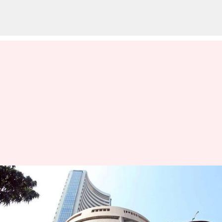
Stock Market : వరుస లాభాలకు
బ్రేక్‌.. ప్లాట్‌గా ముగిసిన దేశీయ స్టాక్‌
మార్కెట్లు