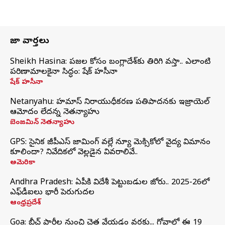
తాజా వార్తలు
Sheikh Hasina: ప్రజల కోసం బంగ్లాదేశ్‌కు తిరిగి వస్తా.. ఎలాంటి
పరిణామాలకైనా సిద్ధం: షేక్ హసీనా
షేక్ హసీనా
Netanyahu: హమాస్ నిరాయుధీకరణ ప్రతిపాదనకు ఇజ్రాయెల్
ఆమోదం లేదన్న నెతన్యాహు
బెంజమిన్ నెతన్యాహు
GPS: సైనిక జీపీఎస్ జామింగ్ వల్లే న్యూ మెక్సికోలో వైద్య విమానం
కూలిందా? నివేదికలో వెల్లడైన వివరాలివే..
అమెరికా
Andhra Pradesh: ఏపీకి విదేశీ పెట్టుబడుల జోరు.. 2025-26లో
ఎఫ్‌డీఐలు భారీ పెరుగుదల
ఆంధ్రప్రదేశ్
Goa: బీచ్ పార్టీల నుంచి చెత్త వేయడం వరకు... గోవాలో ఈ 19