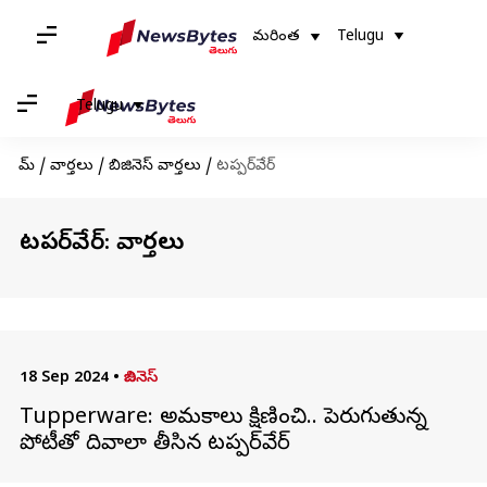
మరింత
Telugu
Telugu
హోమ్
/
వార్తలు
/
బిజినెస్ వార్తలు
/
టప్పర్‌వేర్
టప్పర్‌వేర్: వార్తలు
18 Sep 2024
•
బిజినెస్
Tupperware: అమ్మకాలు క్షిణించి.. పెరుగుతున్న
పోటీతో దివాలా తీసిన టప్పర్‌వేర్