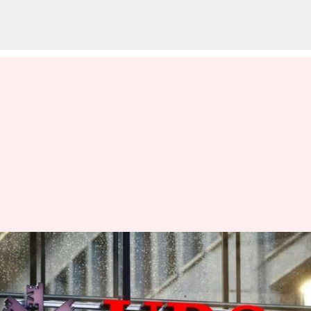
క్రెడిట్ సూయిస్‌ను కొనుగోలు
చేయనున్న UBS బ్యాంక్
వ్రాసిన వారు
Mar 20, 2023
11:18 am
Nishkala Sathivada