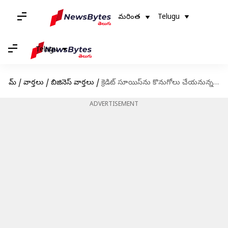
మరింత
Telugu
Telugu
హోమ్
/
వార్తలు
/
బిజినెస్ వార్తలు
/
క్రెడిట్ సూయిస్‌ను కొనుగోలు చేయనున్న UBS బ్యాంక్
ADVERTISEMENT