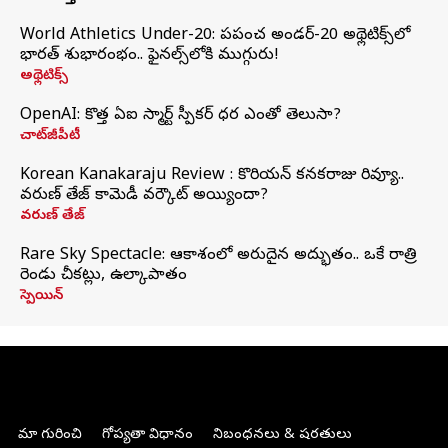
World Athletics Under-20: ప్రపంచ అండర్-20 అథ్లెటిక్స్‌లో
భారత్‌ శుభారంభం.. ఫైనల్స్‌లోకి ముగ్గురు!
అథ్లెటిక్స్
OpenAI: కొత్త ఏఐ స్మార్ట్ స్పీకర్ ధర ఎంతో తెలుసా?
చాట్‌జీపీటీ
Korean Kanakaraju Review : కొరియన్ కనకరాజు రివ్యూ..
వరుణ్ తేజ్ కామెడీ వర్కౌట్ అయ్యిందా?
వరుణ్ తేజ్
Rare Sky Spectacle: ఆకాశంలో అరుదైన అద్భుతం.. ఒకే రాత్రి
రెండు చీకట్లు, ఉల్కాపాతం
స్పెయిన్
మా గురించి
గోప్యతా విధానం
నిబంధనలు & షరతులు