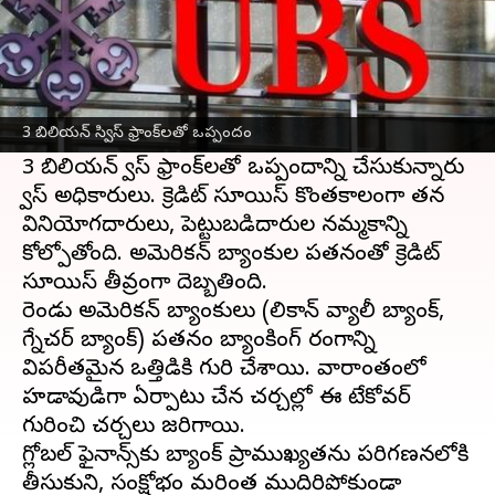
ఈ వార్తాకథనం ఏంటి
స్విట్జర్లాండ్ కు చెందిన అతిపెద్ద బ్యాంక్ UBS, ఆర్ధిక
సంక్షోభంలో ఉన్న
క్రెడిట్ సూయిస్‌
ని కొనుగోలు
3 బిలియన్ స్విస్ ఫ్రాంక్‌లతో ఒప్పందం
చేయడానికి అంగీకరించింది.
3 బిలియన్ స్విస్ ఫ్రాంక్‌లతో ఒప్పందాన్ని చేసుకున్నారు
స్విస్ అధికారులు. క్రెడిట్ సూయిస్‌ కొంతకాలంగా తన
వినియోగదారులు, పెట్టుబడిదారుల నమ్మకాన్ని
కోల్పోతోంది. అమెరికన్ బ్యాంకుల పతనంతో క్రెడిట్
సూయిస్‌ తీవ్రంగా దెబ్బతింది.
రెండు అమెరికన్ బ్యాంకులు (సిలికాన్ వ్యాలీ బ్యాంక్,
సిగ్నేచర్ బ్యాంక్) పతనం బ్యాంకింగ్ రంగాన్ని
విపరీతమైన ఒత్తిడికి గురి చేశాయి. వారాంతంలో
హడావుడిగా ఏర్పాటు చేసిన చర్చల్లో ఈ టేకోవర్
గురించి చర్చలు జరిగాయి.
గ్లోబల్ ఫైనాన్స్‌కు బ్యాంక్ ప్రాముఖ్యతను పరిగణనలోకి
తీసుకుని, సంక్షోభం మరింత ముదిరిపోకుండా