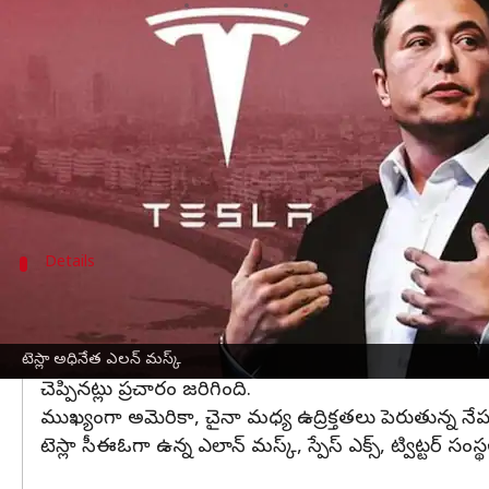
వ్రాసిన వారు
May 24, 2023
03:36 pm
Jayachandra Akuri
ఈ వార్తాకథనం ఏంటి
ఎలక్ట్రిక్ వాహనాల దిగ్గజం
టెస్లా అధినేత ఎలాన్ మస్క్
భా
భారత్ లో ఎక్కడ ఫ్యాక్టరీ ప్రారంభిస్తామనే విషయం పై
కంపెనీలు ఇప్పుడు భారత్ వైపు చూస్తున్నాయన్నారు.
Details
భారత్ లో అడుగుపెట్టేందుకు టెస్లా ముందంజ
భారత్ లో ఎలక్ట్రిక్ వాహనాలను విక్రయించే ఆలోచన ఉంటేనే ప్
అయితే మొదట కార్లను విక్రయించడం, సర్వీస్ కు అనుమతిస్తేన
టెస్లా అధినేత ఎలన్ మస్క్
చెప్పినట్లు ప్రచారం జరిగింది.
ముఖ్యంగా అమెరికా, చైనా మధ్య ఉద్రిక్తతలు పెరుతున్న నే
టెస్లా సీఈఓగా ఉన్న ఎలాన్ మస్క్, స్పేస్ ఎక్స్, ట్విట్టర్