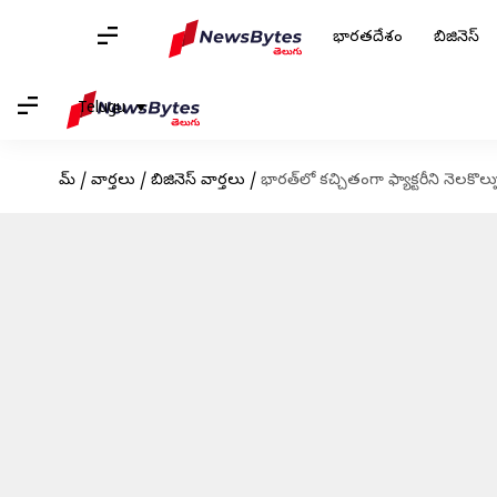
భారతదేశం
బిజినెస్
Telugu
హోమ్
/
వార్తలు
/
బిజినెస్ వార్తలు
/
భారత్‌లో కచ్చితంగా ఫ్యాక్టరీని నెలకొల