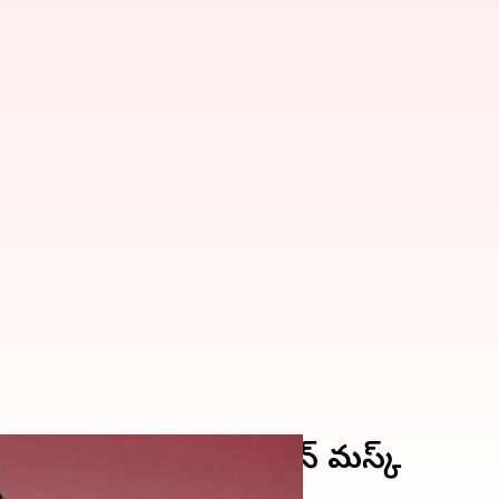
పుతాం: టెస్లా అధినేత ఎలాన్ మస్క్