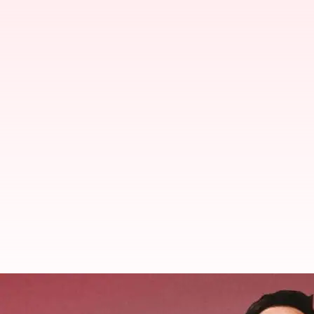
భారత్‌లో కచ్చితంగా ఫ్యాక్టరీని నెలకొల్