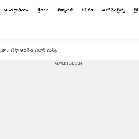
అంతర్జాతీయం
క్రీడలు
టెక్నాలజీ
సినిమా
ఆటోమొబైల్స్
లైఫ్
్పుతాం: టెస్లా అధినేత ఎలాన్ మస్క్
ADVERTISEMENT