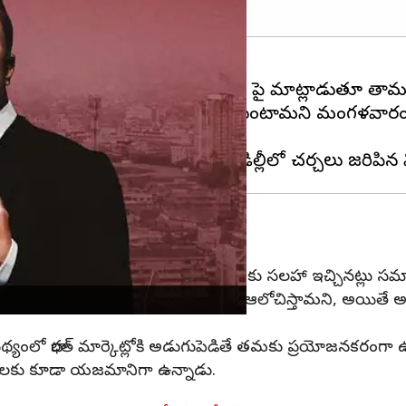
రత్ లో ఫ్యాక్టరీ నెలకొల్పే అవకాశాల పై మాట్లాడుతూ తా
 ఈ ఏడాది చివరిలోగా నిర్ణయం తీసుకుంటామని మంగళవారం అమ
లాంట్ స్థాపించాలని కేంద్రం ఇదివరకే టెస్లాకు సలహా ఇచ్చినట్లు స
ే తాము ప్లాంట్ నెలకొల్పే విషయంపై ఆలోచిస్తామని, అయితే అప్పటి
పథ్యంలో భారత్ మార్కెట్లోకి అడుగుపెడితే తమకు ప్రయోజనకరంగా 
 సంస్థలకు కూడా యజమానిగా ఉన్నాడు.