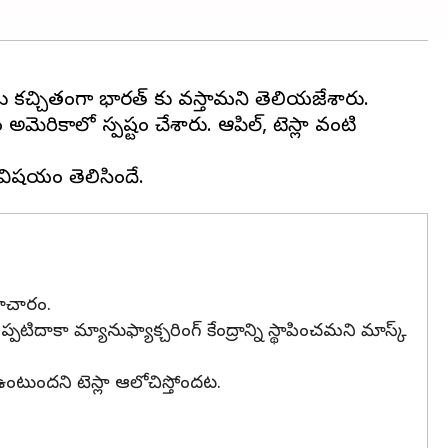
ము కచ్చితంగా భారత్ కు వస్తామని తెలియజేశారు.
ెరికాలో స్పష్టం చేశారు. ఆపిల్, టెస్లా వంటి
మాచారం.
దాకా మ్యానుఫ్యాక్చరింగ్ కేంద్రాన్ని స్థాపించమని మాస్క్
ఉంటుందని టెస్లా ఆలోచిస్తోందట.