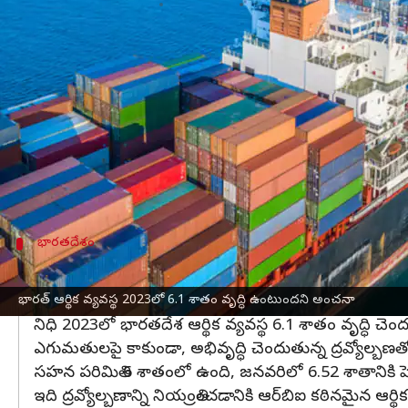
వ్రాసిన వారు
Feb 23, 2023
07:17 pm
Nishkala Sathivada
ఈ వార్తాకథనం ఏంటి
గ్లోబల్ డిమాండ్‌ దెబ్బతినడం ప్రారంభమయ్యాక కఠినమైన 
అవకాశం ఉంది. ఆర్థిక మంత్రిత్వ శాఖ నెలవారీ ఆర్థిక 
విలువ మరింత తగ్గుతుందని పేర్కొంది.
ప్రపంచ వృద్ధిలో క్షీణతను వివిధ ఏజెన్సీలు అంచనా వేశ
భారతదేశం
అంతర్జాతీయ ద్రవ్య నిధి 2023లో భారతదేశ ఆర్థ
ఎగుమతి వృద్ధి తక్కువగా ఉన్నప్పటికీ, వచ్చే ఆర్థిక సంవత్
భారత్ ఆర్థిక వ్యవస్థ 2023లో 6.1 శాతం వృద్ధి ఉంటుందని అంచనా
నిధి 2023లో భారతదేశ ఆర్థిక వ్యవస్థ 6.1 శాతం వృద్ధి చ
ఎగుమతులపై కాకుండా, అభివృద్ధి చెందుతున్న ద్రవ్యోల్బణత
సహన పరిమితి 6 శాతంలో ఉంది, జనవరిలో 6.52 శాతానికి పెర
ఇది ద్రవ్యోల్బణాన్ని నియంత్రించడానికి ఆర్‌బిఐ కఠినమైన ఆర్థి