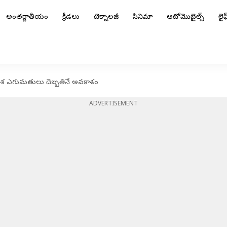
అంతర్జాతీయం
క్రీడలు
టెక్నాలజీ
సినిమా
ఆటోమొబైల్స్
లైఫ్
ేశ ఎగుమతులు దెబ్బతినే అవకాశం
ADVERTISEMENT