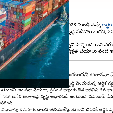
ద్రవ్య విధానం కారణంగా ఏప్రిల్ 1, 2023 నుండి వచ్చే
ఆర్థ
నివేదికలో 2022లో ప్రపంచ వాణిజ్య వృద్ధి పడిపోయిందని, 
ారు కాబట్టి ఇది 2023లో కొనసాగవచ్చని పేర్కొంది. కానీ 
ిక వ్యవస్థ 6.1 శాతం వృద్ధి చెందుతుందని అంచనా వ
సరంలో భారతదేశం అత్యంత వేగంగా అభివృద్ధి చెందుతున్న ఆర్థిక వ్
ెందుతుందని అంచనా వేయగా, ప్రపంచ బ్యాంకు దేశ జిడిపిని 6.6 శ
ో సహా అనేక అంశాలపై వృద్ధి ఆధారపడి ఉంటుంది. నవంబర్, డిసెం
ిగింది.
క విధానాన్ని కొనసాగించాలని తెలియజేస్తుంది కానీ చివరికి ఆర్థిక వృ