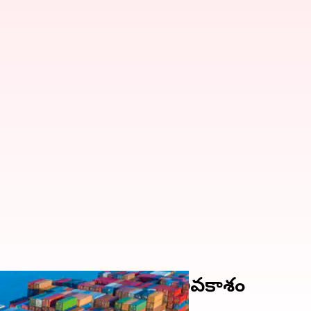
శ ఎగుమతులు దెబ్బతినే అవకాశం