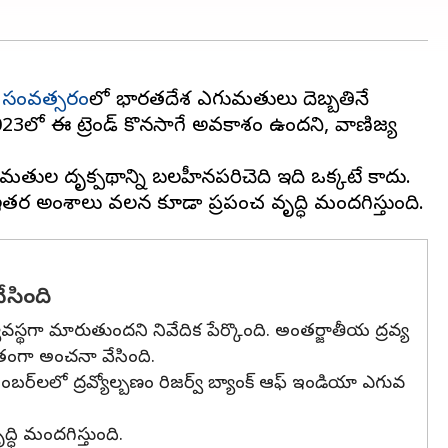
ిక సంవత్సరం
లో భారతదేశ ఎగుమతులు దెబ్బతినే
2023లో ఈ ట్రెండ్ కొనసాగే అవకాశం ఉందని, వాణిజ్య
ఎగుమతుల దృక్పథాన్ని బలహీనపరిచెది ఇది ఒక్కటే కాదు.
ేసింది
యవస్థగా మారుతుందని నివేదిక పేర్కొంది. అంతర్జాతీయ ద్రవ్య
ాతంగా అంచనా వేసింది.
బర్‌లలో ద్రవ్యోల్బణం రిజర్వ్ బ్యాంక్ ఆఫ్ ఇండియా ఎగువ
ద్ధి మందగిస్తుంది.