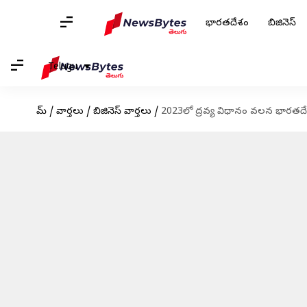
భారతదేశం
బిజినెస్
Telugu
హోమ్
/
వార్తలు
/
బిజినెస్ వార్తలు
/
2023లో ద్రవ్య విధానం వలన భారతద