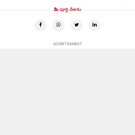
మీరు పూర్తి చేశారు
ADVERTISEMENT