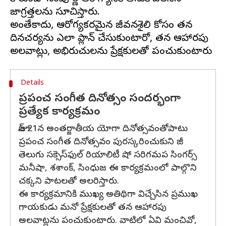
జాగ్రత్తలను సూచిస్తారు.
అంతేకాదు, ఆరోగ్యకరమైన జీవనశైలి కోసం తన
దినచర్యను ఎలా ప్లాన్​ చేసుకుంటారో, తన ఆహారపు
Details
ప్రపంచ సంగీత దినోత్సం సందర్భంగా
ప్రత్యేక కార్యక్రమం
జూన్​ 21న అంతర్జాతీయ యోగా దినోత్సవంతోపాటు
ప్రపంచ సంగీత దినోత్సవం పురస్కరించుకుని జీ
తెలుగు సక్సెస్​ఫుల్​ రియాలిటీ షో సరిగమప సింగర్స్​
మనీషా, శశాంక్​, సింధుజ ఈ కార్యక్రమంలో పాల్గొని
చక్కని పాటలతో అలరిస్తారు.
ఈ కార్యక్రమానికి ముఖ్య అతిథిగా విచ్చేసిన ప్రముఖ
గాయకుడు మనో ప్రేక్షకులతో తన ఆహారపు
అలవాట్లను పంచుకుంటారు. వాటిలో ఏవి మంచివో,