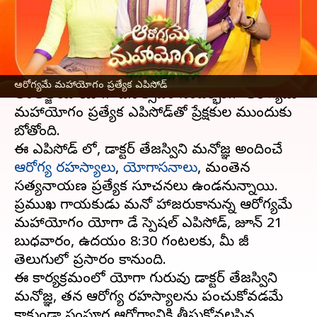
ఎపిసోడ్​ ఆరోగ్యమే మహాయోగం
వ్రాసిన వారు
Jun 20, 2023
12:47 pm
Sriram Pranateja
ఈ వార్తాకథనం ఏంటి
ఆరోగ్యమే మహాయోగం ప్రత్యేక ఎపిసోడ్
అంతర్జాతీయ యోగా దినోత్సవం సందర్భంగా ఆరోగ్యమే
మహాయోగం ప్రత్యేక ఎపిసోడ్​తో ప్రేక్షకుల ముందుకు
రాబోతోంది.
ఈ ఎపిసోడ్ లో, డాక్టర్ తేజస్విని మనోజ్ఞ అందించే
ఆరోగ్య రహస్యాలు
,
యోగాసనాలు
, మంతెన
సత్యనారాయణ ప్రత్యేక సూచనలు ఉండనున్నాయి.
ప్రముఖ గాయకుడు మనో హాజరుకానున్న ఆరోగ్యమే
మహాయోగం యోగా డే స్పెషల్​ ఎపిసోడ్, జూన్​ 21
బుధవారం, ఉదయం 8:30 గంటలకు, మీ జీ
తెలుగులో ప్రసారం కానుంది.
ఈ కార్యక్రమంలో యోగా గురువు డాక్టర్​ తేజస్విని
మనోజ్ఞ, తన ఆరోగ్య రహస్యాలను పంచుకోవడమే
కాకుండా సంపూర్ణ ఆరోగ్యానికి తీసుకోవలసిన