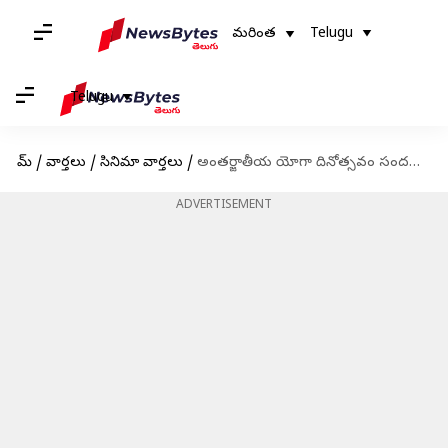
మరింత
Telugu
Telugu
హోమ్
/
వార్తలు
/
సినిమా వార్తలు
/
అంతర్జాతీయ యోగా దినోత్సవం సందర్భంగా జీ తెలుగులో యోగా విశిష్టతలు తెలియజేసే ప్రత్యేక ఎపిసోడ్​ ఆరోగ్యమే మహాయోగం
ADVERTISEMENT