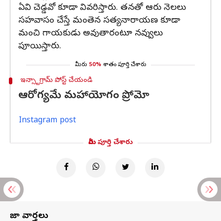
ఏవి చెడ్డవో కూడా వివరిస్తారు. తనతో ఆరు నెలలు
సహవాసం చేస్తే మంతెన సత్యనారాయణ కూడా
మంచి గాయకుడు అవుతారంటూ నవ్వులు
పూయిస్తారు.
మీరు
50%
శాతం పూర్తి చేశారు
ఇన్స్టాగ్రామ్ పోస్ట్ చేయండి
ఆరోగ్యమే మహాయోగం ప్రోమో
Instagram post
మీరు పూర్తి చేశారు
తాజా వార్తలు