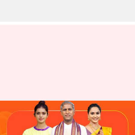
అంతర్జాతీయ యోగా దినోత్సవం
సందర్భంగా జీ తెలుగులో యోగా
విశిష్టతలు తెలియజేసే ప్రత్యేక