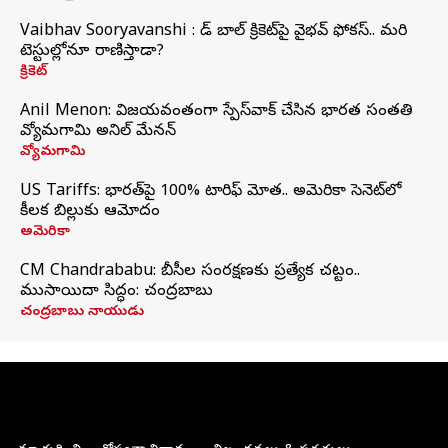
Vaibhav Sooryavanshi : రెడ్ బాల్ క్రికెట్‌పై వైభవ్ ఫోకస్.. మరి
టెస్టుల్లోనూ రాణిస్తాడా?
క్రికెట్
Anil Menon: విజయవంతంగా స్పేస్‌వాక్‌ చేసిన భారత సంతతి
వ్యోమగామి అనిల్‌ మేనన్
వ్యోమగామి
US Tariffs: భారత్‌పై 100% టారిఫ్‌ మోత.. అమెరికా సెనెట్‌లో
కీలక బిల్లుకు ఆమోదం
అమెరికా
CM Chandrababu: బీసీల సంరక్షణకు ప్రత్యేక చట్టం..
ముసాయిదా సిద్ధం: చంద్రబాబు
చంద్రబాబు నాయుడు