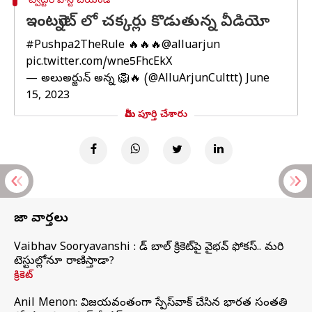
ట్విట్టర్ పోస్ట్ చేయండి
ఇంటర్నెట్ లో చక్కర్లు కొడుతున్న వీడియో
#Pushpa2TheRule
🔥🔥🔥
@alluarjun
pic.twitter.com/wne5FhcEkX
— అల్లుఅర్జున్ అన్న 🦁🔥 (@AlluArjunCulttt)
June
15, 2023
మీరు పూర్తి చేశారు
తాజా వార్తలు
Vaibhav Sooryavanshi : రెడ్ బాల్ క్రికెట్‌పై వైభవ్ ఫోకస్.. మరి
టెస్టుల్లోనూ రాణిస్తాడా?
క్రికెట్
Anil Menon: విజయవంతంగా స్పేస్‌వాక్‌ చేసిన భారత సంతతి