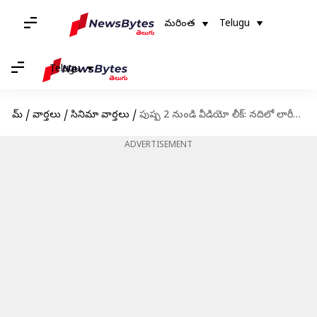
మరింత
Telugu
Telugu
హోమ్
/
వార్తలు
/
సినిమా వార్తలు
/
పుష్ప 2 నుండి వీడియో లీక్: నదిలో లారీలను ఛేజ్ చేస్తున్న జీపులు
ADVERTISEMENT