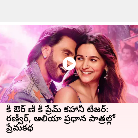
రాకీ ఔర్ రాణీ కీ ప్రేమ్ కహానీ టీజర్:
రణ్వీర్, ఆలియా ప్రధాన పాత్రల్లో
ప్రేమకథ