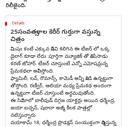
Details
25సంవత్సరాల కెరీర్ గుర్తుగా వస్తున్న
చిత్రం
నిమిషం కంటే ఎక్కువ నిడివి కలిగిన ఈ టీజర్ లో ఒక్క
డైలాగ్ కూడా లేదు. పూర్తిగా మ్యూజిక్ తో నింపేసాడు
కరణ్ జోహార్. టీజర్ చూస్తుంటే ఎన్నో ఎమోషన్లున్న
ప్రేమకథలా అనిపిస్తోంది.
ఫ్యామిలీ, లవ్, రొమాన్స్, కామెడీ అన్నీ నిండి ఉన్నట్టుగా
తోస్తోంది. రణ్వీర్, ఆలియా మధ్య ప్రేమకథ అందంగా
ఉన్నట్టుగా టీజర్ చూస్తుంటే అర్థమవుతోంది.
ఈ సినిమాలో బాలీవుడ్ దిగ్గజ యాక్టర్లు అయిన ధర్మేంద్ర,
జయా బచ్చన్, షబానా అజ్మీ కీలక పాత్రల్లో
నటిస్తున్నారు.
వయాకామ్ 18, ధర్మేంద్ర ప్రొడక్షన్ సంయుక్తంగా నిర్మిస్తున్న