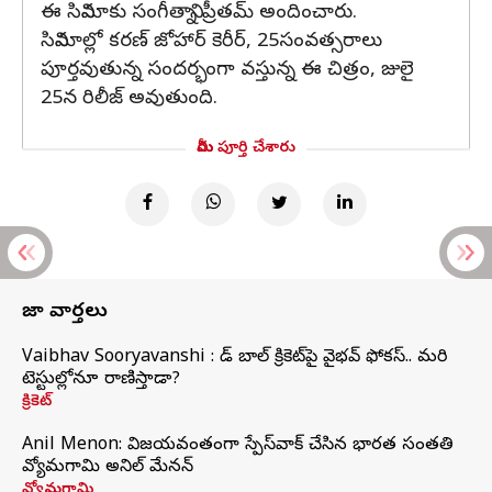
ఈ సినిమాకు సంగీతాన్ని ప్రీతమ్ అందించారు.
సినిమాల్లో కరణ్ జోహార్ కెరీర్, 25సంవత్సరాలు
పూర్తవుతున్న సందర్భంగా వస్తున్న ఈ చిత్రం, జులై
25న రిలీజ్ అవుతుంది.
మీరు పూర్తి చేశారు
తాజా వార్తలు
Vaibhav Sooryavanshi : రెడ్ బాల్ క్రికెట్‌పై వైభవ్ ఫోకస్.. మరి
టెస్టుల్లోనూ రాణిస్తాడా?
క్రికెట్
Anil Menon: విజయవంతంగా స్పేస్‌వాక్‌ చేసిన భారత సంతతి
వ్యోమగామి అనిల్‌ మేనన్
వ్యోమగామి