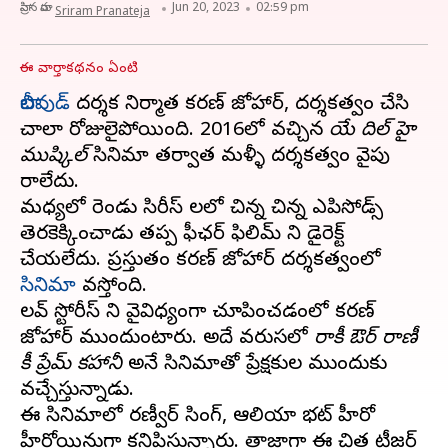
వ్రాసిన వారు
Jun 20, 2023
02:59 pm
Sriram Pranateja
ఈ వార్తాకథనం ఏంటి
బాలీవుడ్
దర్శక నిర్మాత కరణ్ జోహార్, దర్శకత్వం చేసి
చాలా రోజులైపోయింది. 2016లో వచ్చిన
యే దిల్ హై
ముష్కిల్
సినిమా తర్వాత మళ్ళీ దర్శకత్వం వైపు
రాలేదు.
మధ్యలో రెండు సిరీస్ లలో చిన్న చిన్న ఎపిసోడ్స్
తెరకెక్కించాడు తప్ప ఫీఛర్ ఫిలిమ్ ని డైరెక్ట్
చేయలేదు. ప్రస్తుతం కరణ్ జోహార్ దర్శకత్వంలో
సినిమా
వస్తోంది.
లవ్ స్టోరీస్ ని వైవిధ్యంగా చూపించడంలో కరణ్
జోహార్ ముందుంటారు. అదే వరుసలో
రాకీ ఔర్ రాణీ
కీ ప్రేమ్ కహానీ
అనే సినిమాతో ప్రేక్షకుల ముందుకు
వచ్చేస్తున్నాడు.
ఈ సినిమాలో రణ్వీర్ సింగ్, ఆలియా భట్ హీరో
హీరోయిన్లుగా కనిపిస్తున్నారు. తాజాగా ఈ చిత్ర టీజర్