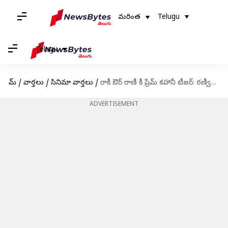
మరింత
Telugu
Telugu
హోమ్
/
వార్తలు
/
సినిమా వార్తలు
/
రాకీ ఔర్ రాణీ కీ ప్రేమ్ కహానీ టీజర్: రణ్వీర్, ఆలియా ప్రధాన పాత్రల్లో ప్రేమకథ
ADVERTISEMENT