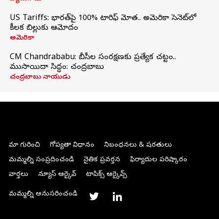
US Tariffs: భారత్‌పై 100% టారిఫ్‌ మోత.. అమెరికా సెనెట్‌లో
కీలక బిల్లుకు ఆమోదం
అమెరికా
CM Chandrababu: బీసీల సంరక్షణకు ప్రత్యేక చట్టం..
ముసాయిదా సిద్ధం: చంద్రబాబు
చంద్రబాబు నాయుడు
మా గురించి
గోప్యతా విధానం
నిబంధనలు & షరతులు
మమ్మల్ని సంప్రదించండి
నైతిక ప్రవర్తన
ఫిర్యాదుల పరిష్కారం
వార్తలు
న్యూస్ ఆర్కైవ్
టాపిక్స్ ఆర్కైవ్స్
మమ్మల్ని అనుసరించండి