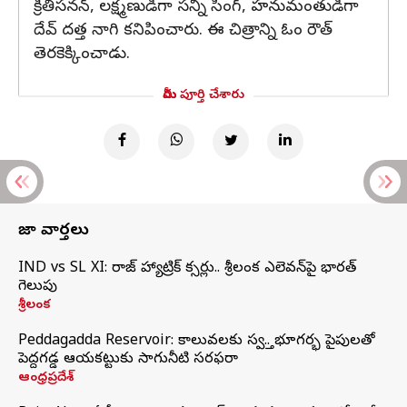
క్రితిసనన్, లక్ష్మణుడిగా సన్నీ సింగ్, హనుమంతుడిగా
దేవ్ దత్త నాగి కనిపించారు. ఈ చిత్రాన్ని ఓం రౌత్
తెరకెక్కించాడు.
మీరు పూర్తి చేశారు
తాజా వార్తలు
IND vs SL XI: సిరాజ్‌ హ్యాట్రిక్‌ సిక్సర్లు.. శ్రీలంక ఎలెవన్‌పై భారత్‌
గెలుపు
శ్రీలంక
Peddagadda Reservoir: కాలువలకు స్వస్తి.. భూగర్భ పైపులతో
పెద్దగడ్డ ఆయకట్టుకు సాగునీటి సరఫరా
ఆంధ్రప్రదేశ్