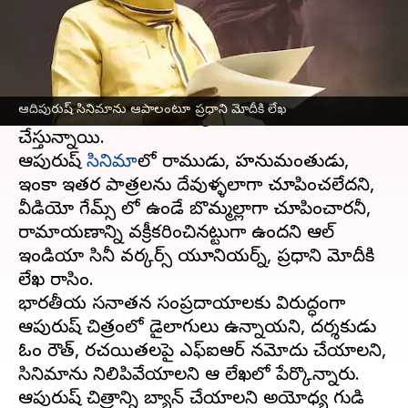
ఈ వార్తాకథనం ఏంటి
ఆదిపురుష్
చిత్రంపై రోజురోజుకూ వివాదాలు
పెరుగుతూనే ఉన్నాయి. ఒక్కటి కాదు రెండు ఎన్నో
ఆదిపురుష్ సినిమాను ఆపాలంటూ ప్రధాని మోదీకి లేఖ
వివాదాలు ఆదిపురుష్ చిత్రబృందాన్ని ఉక్కిరి బిక్కిరి
చేస్తున్నాయి.
ఆదిపురుష్
సినిమా
లో రాముడు, హనుమంతుడు,
ఇంకా ఇతర పాత్రలను దేవుళ్ళలాగా చూపించలేదని,
వీడియో గేమ్స్ లో ఉండే బొమ్మల్లాగా చూపించారనీ,
రామాయణాన్ని వక్రీకరించినట్టుగా ఉందని ఆల్
ఇండియా సినీ వర్కర్స్ యూనియర్న్, ప్రధాని మోదీకి
లేఖ రాసింది.
భారతీయ సనాతన సంప్రదాయాలకు విరుద్ధంగా
ఆదిపురుష్ చిత్రంలో డైలాగులు ఉన్నాయని, దర్శకుడు
ఓం రౌత్, రచయితలపై ఎఫ్ఐఆర్ నమోదు చేయాలని,
సినిమాను నిలిపివేయాలని ఆ లేఖలో పేర్కొన్నారు.
ఆదిపురుష్ చిత్రాన్ని బ్యాన్ చేయాలని అయోధ్య గుడి