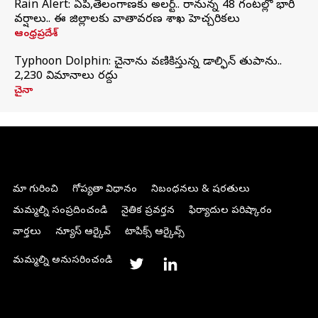
Rain Alert: ఏపీ,తెలంగాణకు అలర్ట్.. రానున్న 48 గంటల్లో భారీ
వర్షాలు.. ఈ జిల్లాలకు వాతావరణ శాఖ హెచ్చరికలు
ఆంధ్రప్రదేశ్
Typhoon Dolphin: చైనాను వణికిస్తున్న డాల్ఫిన్‌ తుపాను..
2,230 విమానాలు రద్దు
చైనా
మా గురించి
గోప్యతా విధానం
నిబంధనలు & షరతులు
మమ్మల్ని సంప్రదించండి
నైతిక ప్రవర్తన
ఫిర్యాదుల పరిష్కారం
వార్తలు
న్యూస్ ఆర్కైవ్
టాపిక్స్ ఆర్కైవ్స్
మమ్మల్ని అనుసరించండి