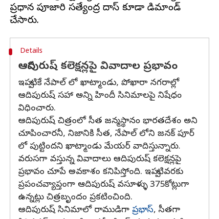
ప్రధాన పూజారి సత్యేంద్ర దాస్ కూడా డిమాండ్
Details
ఆదిపురుష్ కలెక్షన్లపై వివాదాల ప్రభావం
ఇప్పటికే నేపాల్ లో ఖాట్మాండు, పోఖారా నగరాల్లో
ఆదిపురుష్ సహా అన్ని హిందీ సినిమాలపై నిషేధం
విధించారు.
ఆదిపురుష్ చిత్రంలో సీత జన్మస్థానం భారతదేశం అని
చూపించారనీ, నిజానికి సీత, నేపాల్ లోని జనక్ పూర్
లో పుట్టిందని ఖాట్మాండు మేయర్ వాదిస్తున్నారు.
వరుసగా వస్తున్న వివాదాలు ఆదిపురుష్ కలెక్షన్లపై
ప్రభావం చూపే అవకాశం కనిపిస్తోంది. ఇప్పటివరకు
ప్రపంచవ్యాప్తంగా ఆదిపురుష్ వసూళ్ళు 375కోట్లుగా
ఉన్నట్లు చిత్రబృందం ప్రకటించింది.
ఆదిపురుష్ సినిమాలో రాముడిగా
ప్రభాస్
, సీతగా