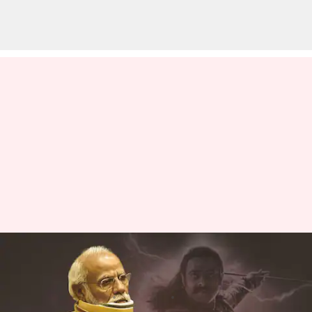
ఆదిపురుష్ సినిమాను థియేటర్ల నుండి
తీసేయాలని ప్రధాని మోదీకి లేఖ
వ్రాసిన వారు
Jun 20, 2023
06:03 pm
Sriram Pranateja