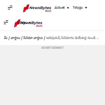
మరింత
Telugu
Telugu
హోమ్
/
వార్తలు
/
సినిమా వార్తలు
/
ఆదిపురుష్ సినిమాను థియేటర్ల నుండి తీసేయాలని ప్రధాని మోదీకి లేఖ
ADVERTISEMENT