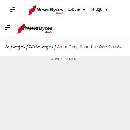
మరింత
Telugu
Telugu
హోమ్
/
వార్తలు
/
సినిమా వార్తలు
/
Amar Deep-Supritha : బిగ్‌బాస్ అమర్‌దీప్ సినిమాలో హీరోయిన్‌గా సురేఖా వాణి కూతురు
ADVERTISEMENT