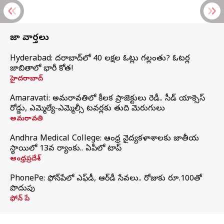
తాజా వార్తలు
Hyderabad: హైదరాబాద్‌లో 40 లక్షల ఓట్లు గల్లంతు? ఓటర్ల
జాబితాలో భారీ కోత!
హైదరాబాద్
Amaravati: అమరావతిలో కీలక ప్రాజెక్టులు రెడీ.. సీడ్‌ యాక్సెస్‌
రోడ్డు, ఎమ్మెల్యే-ఎమ్మెల్సీ టవర్లకు తుది మెరుగులు
అమరావతి
Andhra Medical College: ఆంధ్ర వైద్యకళాశాలకు జాతీయ
స్థాయిలో 13వ ర్యాంకు.. ఏపీలో టాప్
ఆంధ్రప్రదేశ్
PhonePe: ఫోన్‌పేలో ఎఫ్‌డీ, ఆర్‌డీ సేవలు.. రోజుకు రూ.100తో
పొదుపు
ఫోన్‌ పే