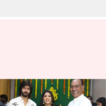
Amar Deep-Supritha : బిగ్‌బాస్
అమర్‌దీప్ సినిమాలో హీరోయిన్‌గా
సురేఖా వాణి కూతురు