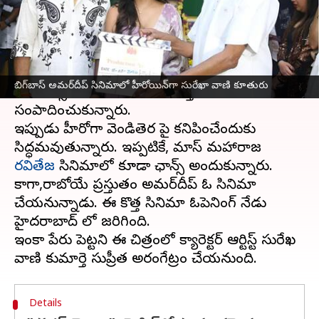
వ్రాసిన వారు
Feb 01, 2024
03:57 pm
Sirish Praharaju
ఈ వార్తాకథనం ఏంటి
బిగ్ బాస్ 7
రన్నరప్ అమర్‌దీప్ తెలుగులో పలు
బిగ్‌బాస్ అమర్‌దీప్ సినిమాలో హీరోయిన్‌గా సురేఖా వాణి కూతురు
సీరియల్స్ లో నటించి మంచి గుర్తింపుని
సంపాదించుకున్నారు.
ఇప్పుడు హీరోగా వెండితెర పై కనిపించేందుకు
సిద్ధమవుతున్నారు. ఇప్పటికే, మాస్ మహారాజ
రవితేజ
సినిమాలో కూడా ఛాన్స్ అందుకున్నారు.
కాగా,రాబోయే ప్రస్తుతం అమర్‌దీప్ ఓ సినిమా
చేయనున్నాడు. ఈ కొత్త సినిమా ఓపెనింగ్ నేడు
హైదరాబాద్ లో జరిగింది.
ఇంకా పేరు పెట్టని ఈ చిత్రంలో క్యారెక్టర్ ఆర్టిస్ట్ సురేఖ
Details