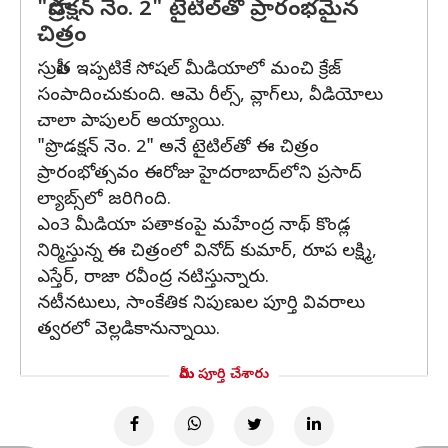
"ప్రొడక్షన్ నెం. 2" టైటిల్‌తో ప్రారంభమైన
చిత్రం
సుప్రీత ఇప్పటికే సోషల్ మీడియాలో మంచి క్రేజ్
సంపాదించుకుంది. ఆమె రీల్స్, వ్లాగ్‌లు, వీడియోలు
చాలా పాపులర్ అయ్యాయి.
"ప్రొడక్షన్ నెం. 2" అనే టైటిల్‌తో ఈ చిత్రం
ప్రారంభోత్సవం ఈరోజు హైదరాబాద్‌లోని ప్రసాద్
ల్యాబ్స్‌లో జరిగింది.
ఎం3 మీడియా పతాకంపై మహేంద్ర నాథ్ కొండ్ల
నిర్మిస్తున్న ఈ చిత్రంలో వినోద్ కుమార్, రూప లక్ష్మి,
ఎస్తేర్, రాజా రవీంద్ర నటిస్తున్నారు.
నటీనటులు, సాంకేతిక నిపుణుల పూర్తి వివరాలు
త్వరలో వెల్లడికానున్నాయి.
మీరు పూర్తి చేశారు