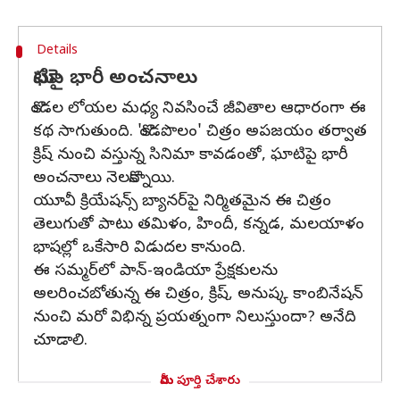
Details
ఘాటిపై భారీ అంచనాలు
కొండల లోయల మధ్య నివసించే జీవితాల ఆధారంగా ఈ
కథ సాగుతుంది. 'కొండపొలం' చిత్రం అపజయం తర్వాత
క్రిష్ నుంచి వస్తున్న సినిమా కావడంతో, ఘాటిపై భారీ
అంచనాలు నెలకొన్నాయి.
యూవీ క్రియేషన్స్ బ్యానర్‌పై నిర్మితమైన ఈ చిత్రం
తెలుగుతో పాటు తమిళం, హిందీ, కన్నడ, మలయాళం
భాషల్లో ఒకేసారి విడుదల కానుంది.
ఈ సమ్మర్‌లో పాన్-ఇండియా ప్రేక్షకులను
అలరించబోతున్న ఈ చిత్రం, క్రిష్, అనుష్క కాంబినేషన్
నుంచి మరో విభిన్న ప్రయత్నంగా నిలుస్తుందా? అనేది
చూడాలి.
మీరు పూర్తి చేశారు