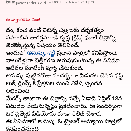
వ్రాసిన వారు
Dec 15, 2024
02:51 pm
Jayachandra Akuri
ఈ వార్తాకథనం ఏంటి
వేదం, కంచె వంటి విభిన్న చిత్రాలకు దర్శకత్వం
వహించిన జాగర్లమూడి కృష్ణ (క్రిష్) ఘాటి చిత్రాన్ని
తెరకెక్కిస్తున్న విషయం తెలిసిందే.
ఇందులో
అనుష్క శెట్టి
ప్రధాన పాత్రలో కనిపిస్తోంది.
నాలుగేళ్లుగా చిత్రీకరణ జరుపుకుంటున్న ఈ సినిమా
ఇటీవల షూటింగ్ పూర్తి చేసుకుంది.
అనుష్క పుట్టినరోజు సందర్భంగా విడుదల చేసిన ఫస్ట్
లుక్, గ్లింప్స్ కి ప్రేక్షకుల నుంచి విశేష స్పందన
లభించింది.
మేకర్స్ తాజాగా ఈ చిత్రాన్ని వచ్చే ఏడాది ఏప్రిల్ 18న
విడుదల చేయనున్నట్లు ప్రకటించారు. ఈ సందర్భంగా
ఒక ప్రత్యేక వీడియోను కూడా రిలీజ్ చేశారు.
ఈ సినిమాలో అనుష్క ఓ ట్రైబల్ అమ్మాయి పాత్రలో