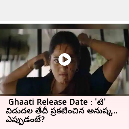
Ghaati Release Date : 'ఘాటి'
విడుదల తేదీ ప్రకటించిన అనుష్క..
ఎప్పుడంటే?