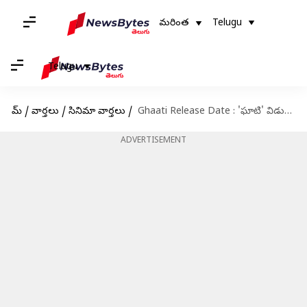
మరింత
Telugu
Telugu
హోమ్
/
వార్తలు
/
సినిమా వార్తలు
/
Ghaati Release Date : 'ఘాటి' విడుదల తేదీ ప్రకటించిన అనుష్క.. ఎప్పుడంటే?
ADVERTISEMENT