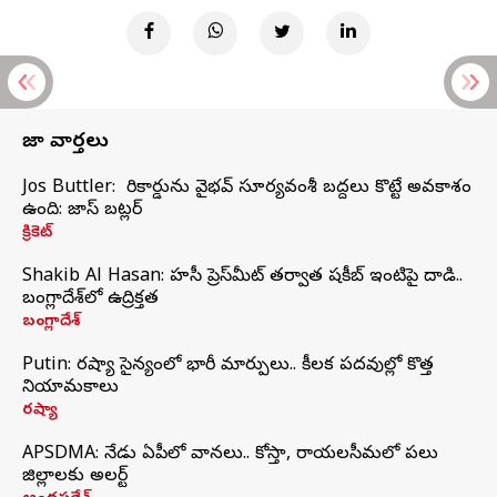
తాజా వార్తలు
Jos Buttler: నా రికార్డును వైభవ్ సూర్యవంశీ బద్దలు కొట్టే అవకాశం
ఉంది: జాస్ బట్లర్
క్రికెట్
Shakib Al Hasan: హసీనా ప్రెస్‌మీట్‌ తర్వాత షకీబ్‌ ఇంటిపై దాడి..
బంగ్లాదేశ్‌లో ఉద్రిక్తత
బంగ్లాదేశ్
Putin: రష్యా సైన్యంలో భారీ మార్పులు.. కీలక పదవుల్లో కొత్త
నియామకాలు
రష్యా
APSDMA: నేడు ఏపీలో వానలు.. కోస్తా, రాయలసీమలో పలు
జిల్లాలకు అలర్ట్