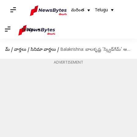
మరింత
Telugu
Telugu
హోమ్
/
వార్తలు
/
సినిమా వార్తలు
/
Balakrishna: బాలకృష్ణ 'స్క్విడ్‌గేమ్‌' ఆడితే.. ఏఐ వీడియో వైర‌ల్
ADVERTISEMENT