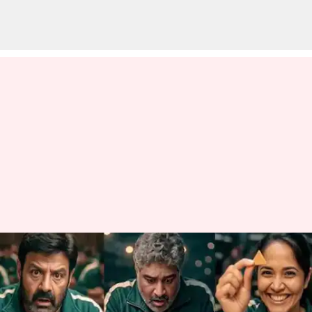
Balakrishna: బాలకృష్ణ 'స్క్విడ్‌గేమ్‌'
ఆడితే.. ఏఐ వీడియో వైర‌ల్
వ్రాసిన వారు
Jul 17, 2025
05:20 pm
Sirish Praharaju