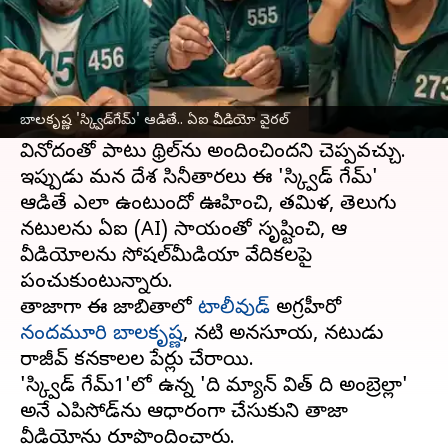
ఈ వార్తాకథనం ఏంటి
ప్రపంచవ్యాప్తంగా ఓటీటీ ప్రేక్షకులను మెస్మరైజ్‌ చేసిన
వెబ్‌సిరీస్‌ 'స్క్విడ్‌ గేమ్‌' (Squid Game). మూడు
బాలకృష్ణ 'స్క్విడ్‌గేమ్‌' ఆడితే.. ఏఐ వీడియో వైర‌ల్
భాగాలుగా ప్రేక్షకుల ముందుకు వచ్చిన ఈ సిరీస్‌
వినోదంతో పాటు థ్రిల్‌ను అందించిందని చెప్పవచ్చు.
ఇప్పుడు మన దేశ సినీతారలు ఈ 'స్క్విడ్‌ గేమ్‌'
ఆడితే ఎలా ఉంటుందో ఊహించి, తమిళ, తెలుగు
నటులను ఏఐ (AI) సాయంతో సృష్టించి, ఆ
వీడియోలను సోషల్‌మీడియా వేదికలపై
పంచుకుంటున్నారు.
తాజాగా ఈ జాబితాలో
టాలీవుడ్‌
అగ్రహీరో
నందమూరి బాలకృష్ణ
, నటి అనసూయ, నటుడు
రాజీవ్‌ కనకాలల పేర్లు చేరాయి.
'స్క్విడ్‌ గేమ్‌1'లో ఉన్న 'ది మ్యాన్‌ విత్‌ ది అంబ్రెల్లా'
అనే ఎపిసోడ్‌ను ఆధారంగా చేసుకుని తాజా