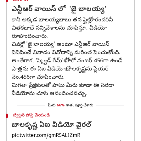
ఎన్టీఆర్‌ వాయిస్‌ లో 'జై బాలయ్య'
కానీ అక్కడ బాలయ్యబాబు తన స్టైల్లో వారందరినీ
చితకబాదే సన్నివేశాలను చూపిస్తూ, వీడియో
రూపొందించారు.
చివర్లో 'జై బాలయ్య' అంటూ ఎన్టీఆర్‌ వాయిస్‌
వినిపించే నినాదం వినోదాన్ని మరింత పెంచుతోంది.
అంతేగాక, 'స్క్విడ్‌ గేమ్‌'లో హీరో నంబర్‌ 456గా ఉండే
పాత్రను ఈ ఏఐ వీడియోలో బాలకృష్ణను ప్లేయర్‌
నెం.456గా చూపించారు.
మిగతా ప్రేక్షకులతో పాటు మీరు కూడా ఈ సరదా
వీడియోను చూసి ఆనందించవచ్చు.
మీరు
66%
శాతం పూర్తి చేశారు
ట్విట్టర్ పోస్ట్ చేయండి
బాలకృష్ణ ఏఐ వీడియో వైర‌ల్
pic.twitter.com/gmR5ALIZmR