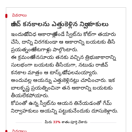
వివరాలు
రాజీవ్ కనకాలను ఎత్తుకెళ్లిన నిర్వాహకులు
ఇందులో వివిధ ఆకారాల్లో ఉండే స్వీట్‌ను కోట్‌గా తయారు
చేసి, దాన్ని విరగకుండా ఆ ఆకారాన్ని బయటకు తీసే
ప్రయత్నంలో ఆటగాళ్లు పాల్గొంటారు.
ఈ క్రమంలో అనసూయ తనకు వచ్చిన త్రిభుజాకారాన్ని
సులభంగా బయటకు తీసేయగా, నటుడు రాజీవ్‌
కనకాల మాత్రం ఆ టాస్క్‌లో విఫలమయ్యారు.
అందువల్ల ఆయన్ను ఎత్తుకెళ్లినట్లు చూపించారు. ఇక
బాలకృష్ణ ప్రయత్నించినా తన ఆకారాన్ని బయటకు
తీయలేకపోయారు.
కోపంతో ఉన్న స్వీట్‌ను ఆయన తినేయడంతో గేమ్‌
నిర్వాహకులు ఆయన్ని పట్టుకునేందుకు దూసుకెళ్లారు.
మీరు
33%
శాతం పూర్తి చేశారు
వివరాలు