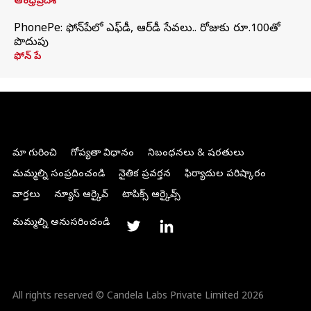
ఆంధ్రప్రదేశ్
PhonePe: ఫోన్‌పేలో ఎఫ్‌డీ, ఆర్‌డీ సేవలు.. రోజుకు రూ.100తో
పొదుపు
ఫోన్‌ పే
మా గురించి
గోప్యతా విధానం
నిబంధనలు & షరతులు
మమ్మల్ని సంప్రదించండి
నైతిక ప్రవర్తన
ఫిర్యాదుల పరిష్కారం
వార్తలు
న్యూస్ ఆర్కైవ్
టాపిక్స్ ఆర్కైవ్స్
మమ్మల్ని అనుసరించండి
All rights reserved © Candela Labs Private Limited 2026