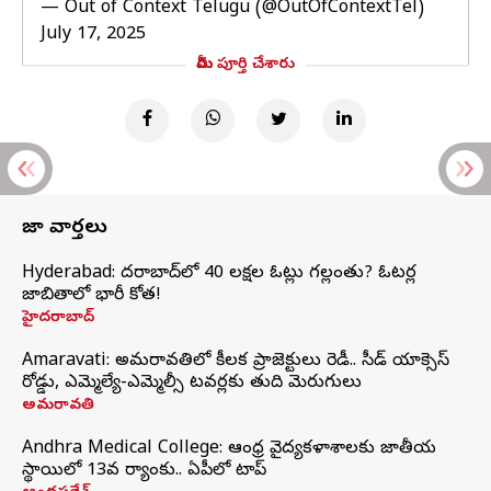
— Out of Context Telugu (@OutOfContextTel)
July 17, 2025
మీరు పూర్తి చేశారు
తాజా వార్తలు
Hyderabad: హైదరాబాద్‌లో 40 లక్షల ఓట్లు గల్లంతు? ఓటర్ల
జాబితాలో భారీ కోత!
హైదరాబాద్
Amaravati: అమరావతిలో కీలక ప్రాజెక్టులు రెడీ.. సీడ్‌ యాక్సెస్‌
రోడ్డు, ఎమ్మెల్యే-ఎమ్మెల్సీ టవర్లకు తుది మెరుగులు
అమరావతి
Andhra Medical College: ఆంధ్ర వైద్యకళాశాలకు జాతీయ
స్థాయిలో 13వ ర్యాంకు.. ఏపీలో టాప్