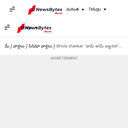
మరింత
Telugu
Telugu
హోమ్
/
వార్తలు
/
సినిమా వార్తలు
/
Bhola shankar: 'జామ్ జామ్ జజ్జనకా' సాంగ్ ప్రోమో విడుదల; మెగాస్టార్ ఆట అదుర్స్
ADVERTISEMENT