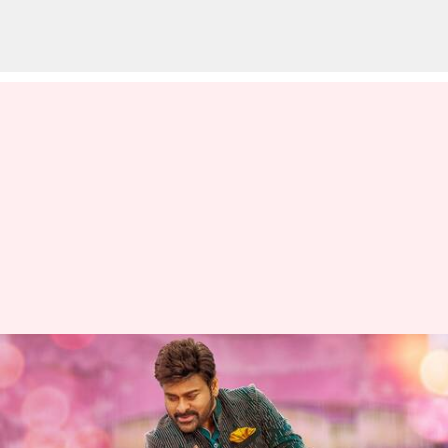
Bhola shankar: 'జామ్ జామ్ జజ్జనకా'
సాంగ్ ప్రోమో విడుదల; మెగాస్టార్
ఆట అదుర్స్