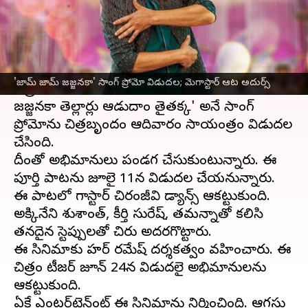
వ్రాసిన వారు
Jul 09, 2023
04:39 pm
Stalin
ఈ వార్తాకథనం ఏంటి
మెగాస్టార్
చిరంజీవి
నటించిన యాక్షన్ ఎంటర్‌టైనర్
'జామ్ జామ్ జజ్జనకా' సాంగ్ ప్రోమో విడుదల; మెగాస్టార్ ఆట అదుర్స్
చిత్రం
భోళాశంకర్
. ఈ సినిమాలోని 'జామ్ జామ్
జజ్జనకా తెల్లార్లు ఆడుదాం తైతక్క' అనే సాంగ్
ప్రోమోను చిత్రబృందం ఆదివారం సాయంత్రం విడుదల
చేసింది.
దీంతో అభిమానులు పండగ చేసుకుంటున్నారు. ఈ
పూర్తి పాటను జూలై 11న విడుదల చేయనున్నారు.
ఈ పాటలో మెగాస్టార్ చిరంజీవి డ్యాన్స్ ఆకట్టుకుంది.
అక్కినేని శుశాంత్, కీర్తి సురేష్, తమన్నాతో కలిసి
తనదైన స్టెప్పులతో చిరు అదరగొట్టారు.
ఈ సినిమాకు మెహర్ రమేష్ దర్శకత్వం వహించారు. ఈ
చిత్రం టీజర్ జూన్ 24న విడుదలై అభిమానులను
ఆకట్టుకుంది.
ఏకే ఎంటర్‌టైన్‌మెంట్ ఈ సినిమాను నిర్మించింది. ఆగస్టు