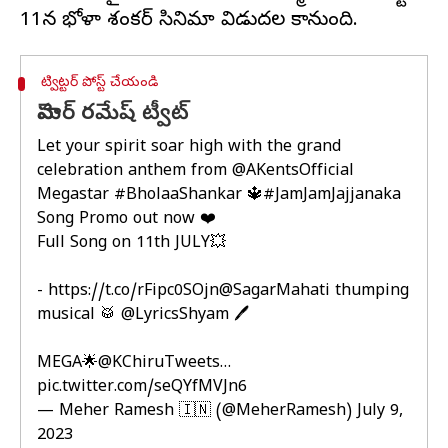
ట్విట్టర్ పోస్ట్ చేయండి
మెహర్ రమేష్ ట్వీట్
Let your spirit soar high with the grand
celebration anthem from
@AKentsOfficial
Megastar
#BholaaShankar
🔱
#JamJamJajjanaka
Song Promo out now ❤️
Full Song on 11th JULY💥
-
https://t.co/rFipc0SOjn
@SagarMahati
thumping
musical 🥁
@LyricsShyam
🖊️
MEGA🌟
@KChiruTweets
…
pic.twitter.com/seQYfMVJn6
— Meher Ramesh 🇮🇳 (@MeherRamesh)
July 9,
2023