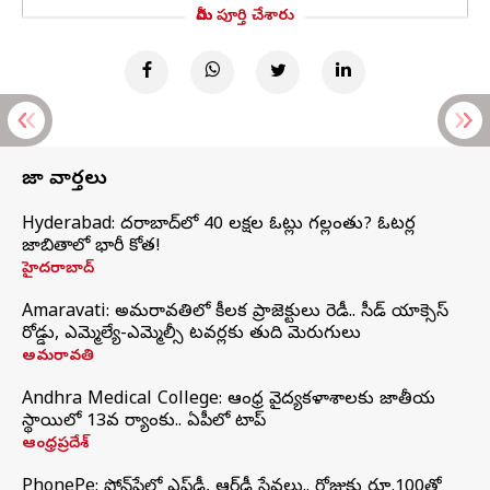
మీరు పూర్తి చేశారు
తాజా వార్తలు
Hyderabad: హైదరాబాద్‌లో 40 లక్షల ఓట్లు గల్లంతు? ఓటర్ల
జాబితాలో భారీ కోత!
హైదరాబాద్
Amaravati: అమరావతిలో కీలక ప్రాజెక్టులు రెడీ.. సీడ్‌ యాక్సెస్‌
రోడ్డు, ఎమ్మెల్యే-ఎమ్మెల్సీ టవర్లకు తుది మెరుగులు
అమరావతి
Andhra Medical College: ఆంధ్ర వైద్యకళాశాలకు జాతీయ
స్థాయిలో 13వ ర్యాంకు.. ఏపీలో టాప్
ఆంధ్రప్రదేశ్
PhonePe: ఫోన్‌పేలో ఎఫ్‌డీ, ఆర్‌డీ సేవలు.. రోజుకు రూ.100తో