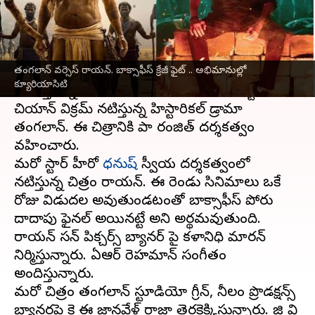
వ్రాసిన వారు
May 07, 2024
12:29 pm
Stalin
ఈ వార్తాకథనం ఏంటి
తంగలాన్ వర్సెస్ రాయన్. బాక్సాఫీస్ క్రేజీ ఫైట్ .. అభిమానుల్లో
జూన్ 13 బాక్సాఫీస్ వద్ద అభిమానుల్లో క్యూరియాసిటి
క్యూరియాసిటి
పెంచేస్తున్నాయి రెండు సినిమాలు.
కోలీవుడ్
స్టార్ హీరో
చియాన్ విక్రమ్ నటిస్తున్న హిస్టారికల్ డ్రామా
తంగలాన్. ఈ చిత్రానికి పా రంజిత్ దర్శకత్వం
వహించారు.
మరో స్టార్ హీరో
ధనుష్
స్వీయ దర్శకత్వంలో
నటిస్తున్న చిత్రం రాయన్. ఈ రెండు సినిమాలు ఒకే
రోజు విడుదల అవుతుండటంతో బాక్సాఫీస్ పోరు
దాదాపు ఫైనల్ అయినట్టే అని అర్థమవుతుంది.
రాయన్ సన్ పిక్చర్స్ బ్యానర్ పై కళానిధి మారన్
నిర్మిస్తున్నారు. ఏఆర్ రెహమాన్ సంగీతం
అందిస్తున్నారు.
మరో చిత్రం తంగలాన్ స్టూడియో గ్రీన్, నీలం ప్రొడక్షన్స్
బ్యానర్లపై కె ఈ జ్ఞానవేళ్ రాజా తెరకెక్కిస్తున్నారు. జి వి