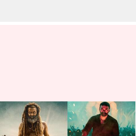
Thangalaan: తంగలాన్ వర్సెస్
రాయన్. బాక్సాఫీస్ క్రేజీ ఫైట్ ..
అభిమానుల్లో క్యూరియాసిటి