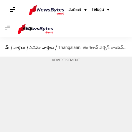
మరింత
Telugu
Telugu
హోమ్
/
వార్తలు
/
సినిమా వార్తలు
/
Thangalaan: తంగలాన్ వర్సెస్ రాయన్. బాక్సాఫీస్ క్రేజీ ఫైట్ .. అభిమానుల్లో క్యూరియాసిటి
ADVERTISEMENT