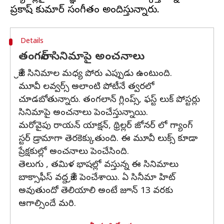
Details
తంగలాన్ సినిమాపై అంచనాలు
క్రేజీ సినిమాల మధ్య పోరు ఎప్పుడు ఉంటుంది.
మూవీ లవ్వర్స్ అలాంటి పోటీనే త్వరలో
చూడబోతున్నారు. తంగలాన్ గ్లింప్స్, ఫస్ట్ లుక్ పోస్టర్లు
సినిమాపై అంచనాలు పెంచేస్తున్నాయి.
మరోవైపు రాయన్ యాక్షన్, థ్రిల్లర్ జోనర్ లో గ్యాంగ్
స్టర్ డ్రామాగా తెరకెక్కుతుంది. ఈ మూవీ లుక్స్ కూడా
ప్రేక్షకుల్లో అంచనాలు పెంచేసింది.
తెలుగు , తమిళ భాషల్లో వస్తున్న ఈ సినిమాలు
బాక్సాఫీస్ వద్ద క్రేజీ పెంచేశాయి. ఏ సినీమా హిట్
అవుతుందో తెలియాలి అంటే జూన్ 13 వరకు
ఆగాల్సిందే మరి.