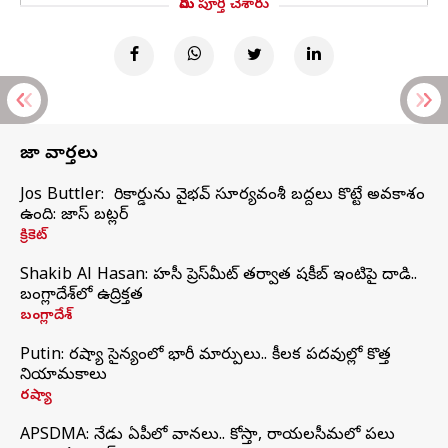
మీరు పూర్తి చేశారు
తాజా వార్తలు
Jos Buttler: నా రికార్డును వైభవ్ సూర్యవంశీ బద్దలు కొట్టే అవకాశం
ఉంది: జాస్ బట్లర్
క్రికెట్
Shakib Al Hasan: హసీనా ప్రెస్‌మీట్‌ తర్వాత షకీబ్‌ ఇంటిపై దాడి..
బంగ్లాదేశ్‌లో ఉద్రిక్తత
బంగ్లాదేశ్
Putin: రష్యా సైన్యంలో భారీ మార్పులు.. కీలక పదవుల్లో కొత్త
నియామకాలు
రష్యా
APSDMA: నేడు ఏపీలో వానలు.. కోస్తా, రాయలసీమలో పలు