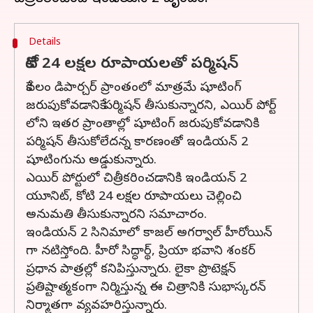
Details
కోటి 24 లక్షల రూపాయలతో పర్మిషన్
కేవలం డిపార్చర్ ప్రాంతంలో మాత్రమే షూటింగ్
జరుపుకోవడానికే పర్మిషన్ తీసుకున్నారని, ఎయిర్ పోర్ట్
లోని ఇతర ప్రాంతాల్లో షూటింగ్ జరుపుకోవడానికి
పర్మిషన్ తీసుకోలేదన్న కారణంతో ఇండియన్ 2
షూటింగును అడ్డుకున్నారు.
ఎయిర్ పోర్టులో చిత్రీకరించడానికి ఇండియన్ 2
యూనిట్, కోటి 24 లక్షల రూపాయలు చెల్లించి
అనుమతి తీసుకున్నారని సమాచారం.
ఇండియన్ 2 సినిమాలో కాజల్ అగర్వాల్ హీరోయిన్
గా నటిస్తోంది. హీరో సిద్ధార్థ్, ప్రియా భవాని శంకర్
ప్రధాన పాత్రల్లో కనిపిస్తున్నారు. లైకా ప్రొటెక్షన్
ప్రతిష్టాత్మకంగా నిర్మిస్తున్న ఈ చిత్రానికి సుభాస్కరన్
నిర్మాతగా వ్యవహరిస్తున్నారు.