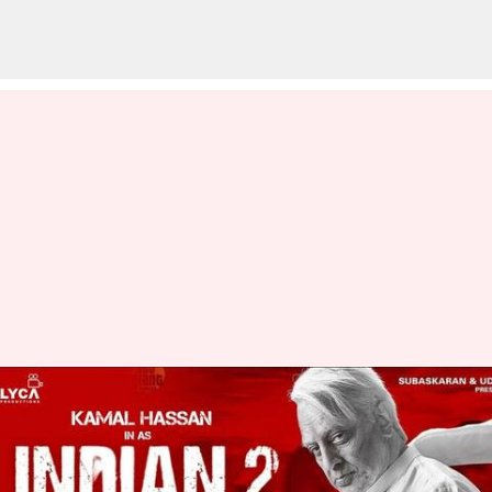
చెన్నై ఎయిర్ పోర్టులో ఇండియన్ 2
షూటింగ్ ని అడ్డుకున్న అధికారులు:
కోటి రూపాయలు చెల్లించినా నో