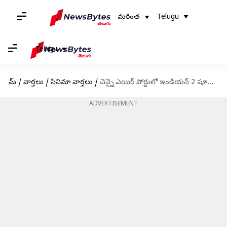
మరింత
Telugu
Telugu
హోమ్
/
వార్తలు
/
సినిమా వార్తలు
/
చెన్నై ఎయిర్ పోర్టులో ఇండియన్ 2 షూటింగ్ ని అడ్డుకున్న అధికారులు: కోటి రూపాయలు చెల్లించినా నో పర్మిషన్
ADVERTISEMENT