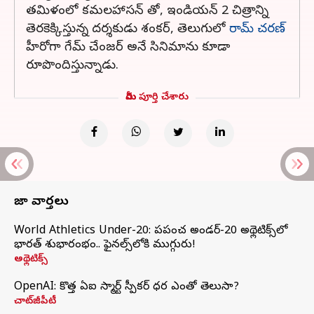
తమిళంలో కమలహాసన్ తో, ఇండియన్ 2 చిత్రాన్ని
తెరకెక్కిస్తున్న దర్శకుడు శంకర్, తెలుగులో
రామ్ చరణ్
హీరోగా గేమ్ చేంజర్ అనే సినిమాను కూడా
రూపొందిస్తున్నాడు.
మీరు పూర్తి చేశారు
తాజా వార్తలు
World Athletics Under-20: ప్రపంచ అండర్-20 అథ్లెటిక్స్‌లో
భారత్‌ శుభారంభం.. ఫైనల్స్‌లోకి ముగ్గురు!
అథ్లెటిక్స్
OpenAI: కొత్త ఏఐ స్మార్ట్ స్పీకర్ ధర ఎంతో తెలుసా?
చాట్‌జీపీటీ