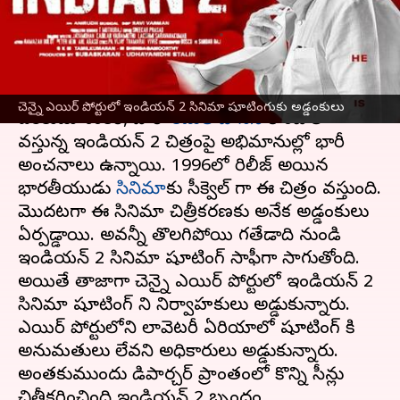
పర్మిషన్
వ్రాసిన వారు
Jun 21, 2023
10:48 am
Sriram Pranateja
ఈ వార్తాకథనం ఏంటి
చెన్నై ఎయిర్ పోర్టులో ఇండియన్ 2 సినిమా షూటింగుకు అడ్డంకులు
దర్శకుడు శంకర్, హీరో
కమల్ హాసన్
కాంబోలో
వస్తున్న ఇండియన్ 2 చిత్రంపై అభిమానుల్లో భారీ
అంచనాలు ఉన్నాయి. 1996లో రిలీజ్ అయిన
భారతీయుడు
సినిమా
కు సీక్వెల్ గా ఈ చిత్రం వస్తుంది.
మొదటగా ఈ సినిమా చిత్రీకరణకు అనేక అడ్డంకులు
ఏర్పడ్డాయి. అవన్నీ తొలగిపోయి గతేడాది నుండి
ఇండియన్ 2 సినిమా షూటింగ్ సాఫీగా సాగుతోంది.
అయితే తాజాగా చెన్నై ఎయిర్ పోర్టులో ఇండియన్ 2
సినిమా షూటింగ్ ని నిర్వాహకులు అడ్డుకున్నారు.
ఎయిర్ పోర్టులోని లావెటరీ ఏరియాలో షూటింగ్ కి
అనుమతులు లేవని అధికారులు అడ్డుకున్నారు.
అంతకుముందు డిపార్చర్ ప్రాంతంలో కొన్ని సీన్లు