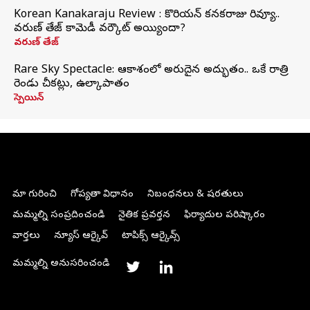
Korean Kanakaraju Review : కొరియన్ కనకరాజు రివ్యూ..
వరుణ్ తేజ్ కామెడీ వర్కౌట్ అయ్యిందా?
వరుణ్ తేజ్
Rare Sky Spectacle: ఆకాశంలో అరుదైన అద్భుతం.. ఒకే రాత్రి
రెండు చీకట్లు, ఉల్కాపాతం
స్పెయిన్
మా గురించి
గోప్యతా విధానం
నిబంధనలు & షరతులు
మమ్మల్ని సంప్రదించండి
నైతిక ప్రవర్తన
ఫిర్యాదుల పరిష్కారం
వార్తలు
న్యూస్ ఆర్కైవ్
టాపిక్స్ ఆర్కైవ్స్
మమ్మల్ని అనుసరించండి