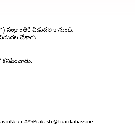
 సంక్రాంతికి విడుదల కానుంది.
విడుదల చేశారు.
లో కనిపించాడు.
avinNooli
#ASPrakash
@haarikahassine