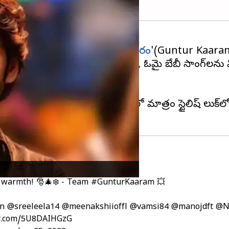
తున్న లేటెస్ట్ మూవీ '
గుంటూరు కారం
'(Guntur Kaaram)
నిమా నుంచి దమ్ మసాలా బిర్యాని, ఓమై బేబీ సాంగ్‌లను 
ది.
ుదల చేశారు.
 కనిపించిన మహేష్ బాబు ఈ పోస్టర్‌లో మాత్రం స్టైలిష్ లుక్‌
d warmth! 🎅🎄❄️ - Team
#GunturKaaram
💥
n
@sreeleela14
@meenakshiioffl
@vamsi84
@manojdft
@N
er.com/5U8DAIHGzG