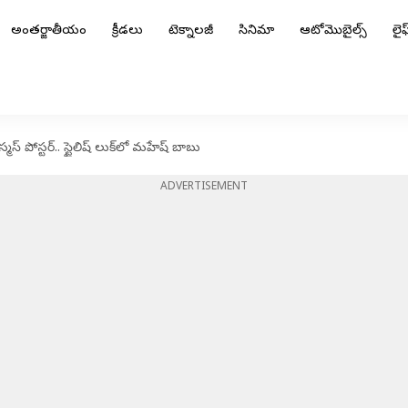
అంతర్జాతీయం
క్రీడలు
టెక్నాలజీ
సినిమా
ఆటోమొబైల్స్
లైఫ్
్ పోస్టర్.. స్టైలిష్ లుక్‌లో మహేష్ బాబు
ADVERTISEMENT