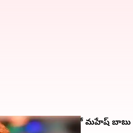
్ పోస్టర్.. స్టైలిష్ లుక్‌లో మహేష్ బాబు