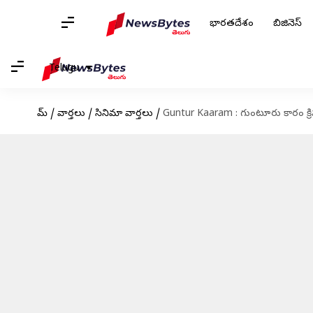
భారతదేశం
బిజినెస్
Telugu
హోమ్
/
వార్తలు
/
సినిమా వార్తలు
/
Guntur Kaaram : గుంటూరు కారం క్రిస్మస