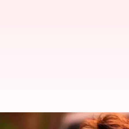
Guntur Kaaram : గుంటూరు కారం క్రిస్మస