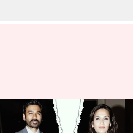
Dhanush-Aiswarya Divorced:
కోర్టులో విడాకులకు దరఖాస్తు చేసిన
ధనుష్..ఐశ్వర్య దంపతులు