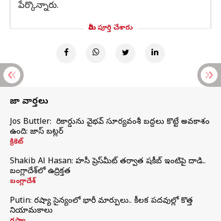
పేర్కొన్నారు.
మీరు పూర్తి చేశారు
తాజా వార్తలు
Jos Buttler: నా రికార్డును వైభవ్ సూర్యవంశీ బద్దలు కొట్టే అవకాశం
ఉంది: జాస్ బట్లర్
క్రికెట్
Shakib Al Hasan: హసీనా ప్రెస్‌మీట్‌ తర్వాత షకీబ్‌ ఇంటిపై దాడి..
బంగ్లాదేశ్‌లో ఉద్రిక్తత
బంగ్లాదేశ్
Putin: రష్యా సైన్యంలో భారీ మార్పులు.. కీలక పదవుల్లో కొత్త
నియామకాలు