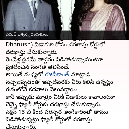
వ్రాసిన వారు
Apr 08, 2024
07:10 pm
Stalin
ఈ వార్తాకథనం ఏంటి
తమిళ కథనాయకుడు
ధనుష్
(Dhanush), ఆయన
ధనుష్​ ఐశ్వర్య దంపతులు
భార్య, రజనీకాంత్ కుమార్తె ఐశ్వర్య (Aiswarya
Dhanush) విడాకుల కోసం దరఖాస్తు కోర్టులో
దరఖాస్తు చేసుకున్నారు.
రెండేళ్ల క్రితమే తామిద్దరం విడిపోతున్నామంటూ
ప్రకటించిన సంగతి తెలిసిందే.
అయితే మధ్యలో
రజనీకాంత్
మాట్లాడి
నచ్చజెప్పడంతో ఇప్పటివరకు వీరు కలిసి ఉన్నట్లు
గతంలోనే కథనాలు వెలువడ్డాయి.
కానీ ఇప్పుడు మాత్రం వీరికి విడాకులు కావాలంటూ
చెన్నై ఫ్యామిలీ కోర్టుకు దరఖాస్తు చేసుకున్నారు.
సెక్షన్ 13 బీ కింద పరస్పర అంగీకారంతో తాము
విడిపోతున్నట్లు ఫ్యామిలీ కోర్టులో దరఖాస్తు
చేసుకున్నారు.