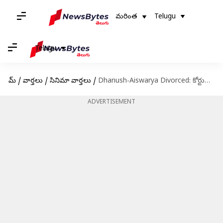
మరింత
Telugu
Telugu
హోమ్
/
వార్తలు
/
సినిమా వార్తలు
/
Dhanush-Aiswarya Divorced: కోర్టులో విడాకులకు దరఖాస్తు చేసిన ధనుష్..ఐశ్వర్య దంపతులు
ADVERTISEMENT