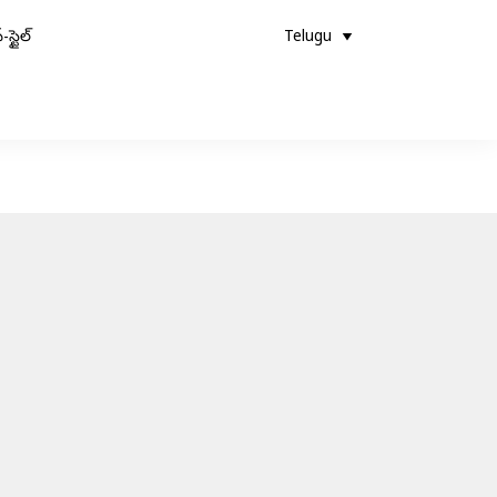
-స్టైల్
Telugu