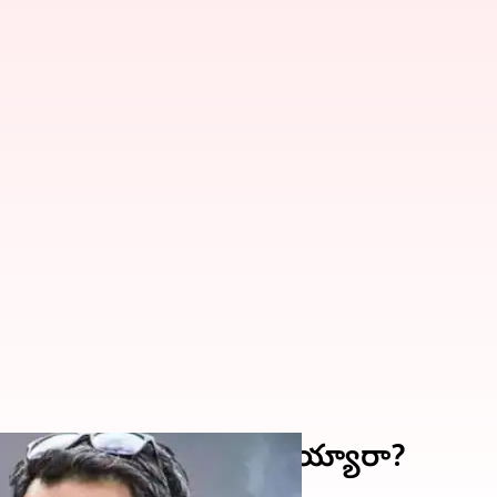
్ నీల్ ట్విట్టర్ కు దూరమయ్యారా?