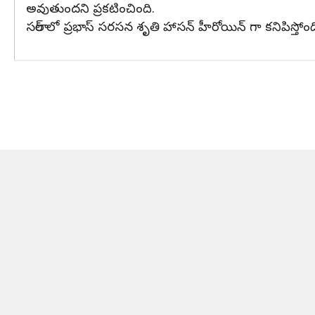
అవుతుందని ప్రకటించింది.
సలార్ లో ప్రభాస్ సరసన శృతి హాసన్ హీరోయిన్ గా కనిపిస్తోంద