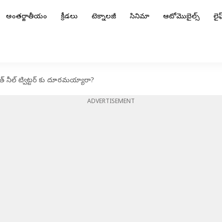
అంతర్జాతీయం
క్రీడలు
టెక్నాలజీ
సినిమా
ఆటోమొబైల్స్
లైఫ్
్ నీల్ ట్విట్టర్ కు దూరమయ్యారా?
ADVERTISEMENT