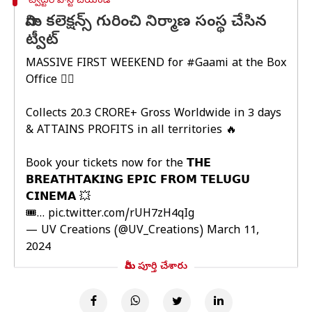
ట్విట్టర్ పోస్ట్ చేయండి
గామి కలెక్షన్స్ గురించి నిర్మాణ సంస్థ చేసిన
ట్వీట్
MASSIVE FIRST WEEKEND for
#Gaami
at the Box
Office ❤‍🔥
Collects 20.3 CRORE+ Gross Worldwide in 3 days
& ATTAINS PROFITS in all territories 🔥
Book your tickets now for the 𝗧𝗛𝗘
𝗕𝗥𝗘𝗔𝗧𝗛𝗧𝗔𝗞𝗜𝗡𝗚 𝗘𝗣𝗜𝗖 𝗙𝗥𝗢𝗠 𝗧𝗘𝗟𝗨𝗚𝗨
𝗖𝗜𝗡𝗘𝗠𝗔 💥
🎟️…
pic.twitter.com/rUH7zH4qIg
— UV Creations (@UV_Creations)
March 11,
2024
మీరు పూర్తి చేశారు