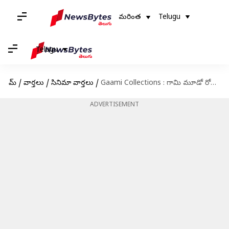
మరింత
Telugu
Telugu
హోమ్
/
వార్తలు
/
సినిమా వార్తలు
/
Gaami Collections : గామి మూడో రోజు కలెక్షన్స్ ఎంతో తెలుసా..?
ADVERTISEMENT