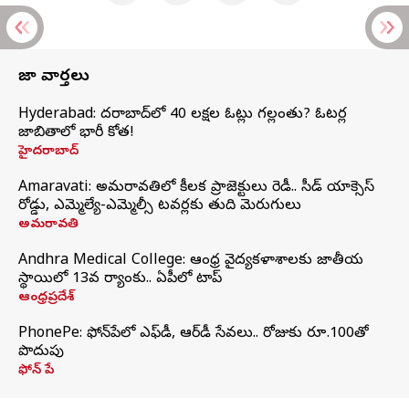
తాజా వార్తలు
Hyderabad: హైదరాబాద్‌లో 40 లక్షల ఓట్లు గల్లంతు? ఓటర్ల
జాబితాలో భారీ కోత!
హైదరాబాద్
Amaravati: అమరావతిలో కీలక ప్రాజెక్టులు రెడీ.. సీడ్‌ యాక్సెస్‌
రోడ్డు, ఎమ్మెల్యే-ఎమ్మెల్సీ టవర్లకు తుది మెరుగులు
అమరావతి
Andhra Medical College: ఆంధ్ర వైద్యకళాశాలకు జాతీయ
స్థాయిలో 13వ ర్యాంకు.. ఏపీలో టాప్
ఆంధ్రప్రదేశ్
PhonePe: ఫోన్‌పేలో ఎఫ్‌డీ, ఆర్‌డీ సేవలు.. రోజుకు రూ.100తో
పొదుపు
ఫోన్‌ పే