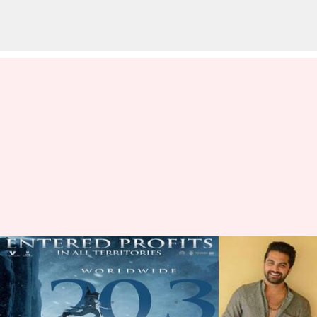
Gaami Collections : గామి మూడో
రోజు కలెక్షన్స్ ఎంతో తెలుసా..?
వ్రాసిన వారు
Mar 11, 2024
01:10 pm
Sirish Praharaju