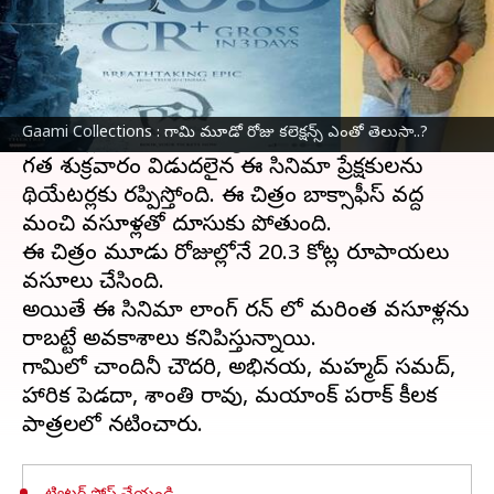
ఈ వార్తాకథనం ఏంటి
హీరో
విశ్వక్ సేన్
ప్రధాన పాత్రలో , విద్యాధర్ కాగిత
దర్సకత్వం వహించిన అడ్వెంచర్ డ్రామా గామి
Gaami Collections : గామి మూడో రోజు కలెక్షన్స్ ఎంతో తెలుసా..?
థియేటర్ల లో రిలీజ్ అయ్యి ప్రేక్షకులను అలరిస్తోంది.
గత శుక్రవారం విడుదలైన ఈ సినిమా ప్రేక్షకులను
థియేటర్లకు రప్పిస్తోంది. ఈ చిత్రం బాక్సాఫీస్ వద్ద
మంచి వసూళ్లతో దూసుకు పోతుంది.
ఈ చిత్రం మూడు రోజుల్లోనే 20.3 కోట్ల రూపాయలు
వసూలు చేసింది.
అయితే ఈ సినిమా లాంగ్ రన్ లో మరింత వసూళ్లను
రాబట్టే అవకాశాలు కనిపిస్తున్నాయి.
గామిలో చాందినీ చౌదరి, అభినయ, మహ్మద్ సమద్,
హారిక పెడదా, శాంతి రావు, మయాంక్ పరాక్ కీలక