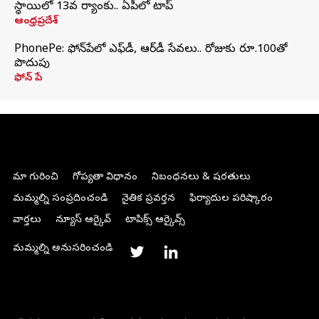
స్థాయిలో 13వ ర్యాంకు.. ఏపీలో టాప్
ఆంధ్రప్రదేశ్
PhonePe: ఫోన్‌పేలో ఎఫ్‌డీ, ఆర్‌డీ సేవలు.. రోజుకు రూ.100తో
పొదుపు
ఫోన్‌ పే
మా గురించి
గోప్యతా విధానం
నిబంధనలు & షరతులు
మమ్మల్ని సంప్రదించండి
నైతిక ప్రవర్తన
ఫిర్యాదుల పరిష్కారం
వార్తలు
న్యూస్ ఆర్కైవ్
టాపిక్స్ ఆర్కైవ్స్
మమ్మల్ని అనుసరించండి