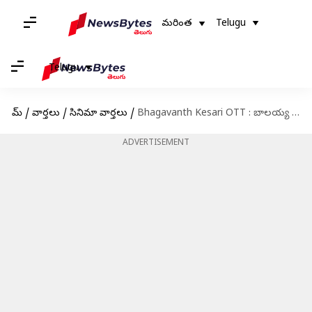
మరింత
Telugu
Telugu
హోమ్
/
వార్తలు
/
సినిమా వార్తలు
/
Bhagavanth Kesari OTT : బాలయ్య ఫ్యాన్స్‌కు గుడ్ న్యూస్.. మరికొన్ని గంటల్లో ఓటీటీలోకి 'భగవంత్ కేసరి'
ADVERTISEMENT