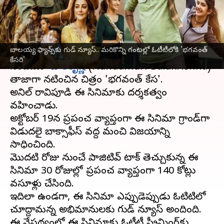
'భగవంత్ కేసరి'
వ్రాసిన వారు
Nov 23, 2023
05:17 pm
Jayachandra Akuri
ఈ వార్తాకథనం ఏంటి
బాలయ్య ఫ్యాన్స్‌కు గుడ్ న్యూస్.. మరికొన్ని గంటల్లో ఓటీటీలోకి 'భగవంత్
కేసరి'
నందమూరి
బాలకృష్ణ
(Nandamuri Balakrishna)
తాజాగా నటించిన చిత్రం 'భగవంత్ కేసరి'.
అనిల్ రావిపూడి ఈ సినిమాకు దర్శకత్వం
వహించాడు.
అక్టోబర్ 19న ప్రపంచ వ్యాప్తంగా ఈ సినిమా గ్రాండ్‌గా
విడుదలై బాక్సాఫీస్ వద్ద మంచి విజయాన్ని
సాధించింది.
మొదటి రోజు నుంచే పాజిటివ్ టాక్ తెచ్చుకున్న ఈ
సినిమా 30 రోజుల్లో ప్రపంచ వ్యాప్తంగా 140 కోట్లు
వసూళ్లు చేసింది.
ఇదిలా ఉండగా, ఈ సినిమా ఎప్పుడెప్పుడు ఓటిటిలో
చూద్దామన్న అభిమానులకు గుడ్ న్యూస్ అందింది.
ఈ నేపథ్యంలో ఈ సినిమాకు ఓటీటీ స్ట్రీమింగ్‌కు