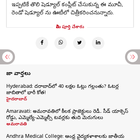
ఇప్పటికే తొలి షెడ్యూల్ కంప్లీట్ చేసుకున్న ఈ మూవీ,
రెండో షెడ్యూల్ ను ఊటీలో చిత్రీకరించనున్నారు.
మీరు పూర్తి చేశారు
తాజా వార్తలు
Hyderabad: హైదరాబాద్‌లో 40 లక్షల ఓట్లు గల్లంతు? ఓటర్ల
జాబితాలో భారీ కోత!
హైదరాబాద్
Amaravati: అమరావతిలో కీలక ప్రాజెక్టులు రెడీ.. సీడ్‌ యాక్సెస్‌
రోడ్డు, ఎమ్మెల్యే-ఎమ్మెల్సీ టవర్లకు తుది మెరుగులు
అమరావతి
Andhra Medical College: ఆంధ్ర వైద్యకళాశాలకు జాతీయ