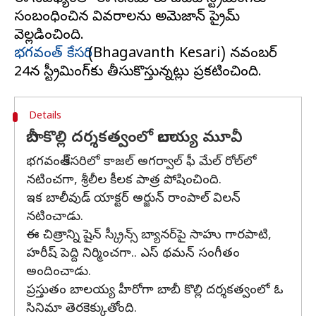
సంబంధించిన వివరాలను అమెజాన్ ప్రైమ్
భగవంత్ కేసరి
(Bhagavanth Kesari) నవంబర్
Details
బాబీ కొల్లి దర్శకత్వంలో బాలయ్య మూవీ
భగవంత్ కేసరిలో కాజల్ అగర్వాల్ ఫీ మేల్ రోల్‌లో
నటించగా, శ్రీలీల కీలక పాత్ర పోషించింది.
ఇక బాలీవుడ్ యాక్టర్ అర్జున్ రాంపాల్ విలన్
నటించాడు.
ఈ చిత్రాన్ని షైన్‌ స్క్రీన్స్ బ్యానర్‌పై సాహు గారపాటి,
హ‌రీష్ పెద్ది నిర్మించగా.. ఎస్‌ థమన్‌ సంగీతం
అందించాడు.
ప్రస్తుతం బాలయ్య హీరోగా బాబీ కొల్లి దర్శకత్వంలో ఓ
సినిమా తెరకెక్కుతోంది.