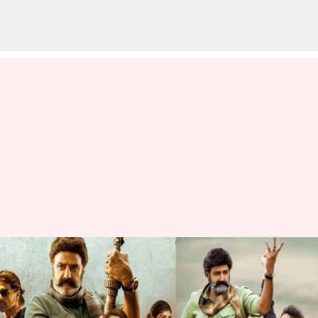
Bhagavanth Kesari OTT :
బాలయ్య ఫ్యాన్స్‌కు గుడ్ న్యూస్..
మరికొన్ని గంటల్లో ఓటీటీలోకి