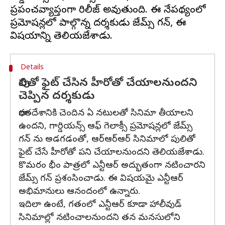
ప్రపంచవ్యాప్తంగా రిలీజ్ అవుతుంది. ఈ నేపథ్యంలో
ప్రమోషన్లలో పాల్గొన్న దర్శకుడు జేమ్స్ గన్, ఈ
Details
పులితో ఫైట్ చేసిన హీరోతో చేయాలనుందని
చెప్పిన దర్శకుడు
భారతదేశానికి చెందిన ఏ నటులతో సినిమా తీయాలని
ఉందని, గార్డియన్స్ ఆఫ్ గెలాక్సీ ప్రమోషన్లలో జేమ్స్
గన్ ను అడగడంతో, ఆర్ఆర్ఆర్ సినిమాలో పులితో
ఫైట్ చేసే హీరోతో పని చేయాలనుందని తెలియజేశాడు.
కొమరం భీం పాత్రలో ఎన్టీఆర్ అద్భుతంగా నటించారని
జేమ్స్ గన్ ప్రశంసించాడు. ఈ విషయమై ఎన్టీఆర్
అభిమానులు ఆనందంలో ఉన్నారు.
ఇదిలా ఉంటే, గతంలో ఎన్టీఆర్ కూడా హాలీవుడ్
సినిమాల్లో నటించాలనుందని తన మనసులోని