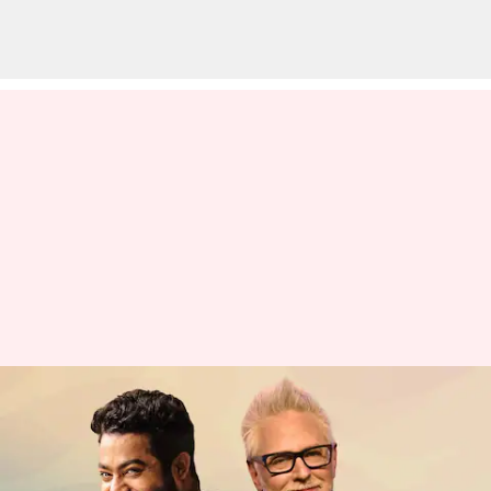
జూనియర్ ఎన్టీఆర్ తో పని
చేయాలనుందని చెప్పిన హాలీవుడ్
డైరెక్టర్