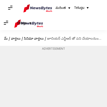
మరింత
Telugu
Telugu
హోమ్
/
వార్తలు
/
సినిమా వార్తలు
/
జూనియర్ ఎన్టీఆర్ తో పని చేయాలనుందని చెప్పిన హాలీవుడ్ డైరెక్టర్
ADVERTISEMENT