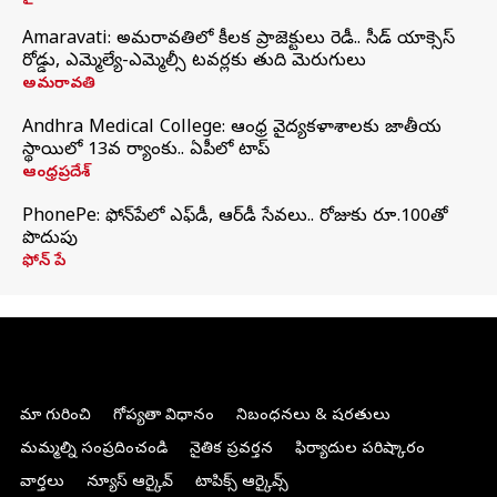
Amaravati: అమరావతిలో కీలక ప్రాజెక్టులు రెడీ.. సీడ్‌ యాక్సెస్‌
రోడ్డు, ఎమ్మెల్యే-ఎమ్మెల్సీ టవర్లకు తుది మెరుగులు
అమరావతి
Andhra Medical College: ఆంధ్ర వైద్యకళాశాలకు జాతీయ
స్థాయిలో 13వ ర్యాంకు.. ఏపీలో టాప్
ఆంధ్రప్రదేశ్
PhonePe: ఫోన్‌పేలో ఎఫ్‌డీ, ఆర్‌డీ సేవలు.. రోజుకు రూ.100తో
పొదుపు
ఫోన్‌ పే
మా గురించి
గోప్యతా విధానం
నిబంధనలు & షరతులు
మమ్మల్ని సంప్రదించండి
నైతిక ప్రవర్తన
ఫిర్యాదుల పరిష్కారం
వార్తలు
న్యూస్ ఆర్కైవ్
టాపిక్స్ ఆర్కైవ్స్