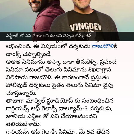
వ్రాసిన వారు
Apr 26, 2023
11:06 am
Sriram Pranateja
ఈ వార్తాకథనం ఏంటి
ఆర్ఆర్ఆర్ సినిమాలో నటించిన
జూనియర్ ఎన్టీఆర్
,
రామ్
ఎన్టీఆర్ తో పని చేయాలని ఉందని చెప్పిన జేమ్స్ గన్
చరణ్
లకు ప్రపంచవ్యాప్తంగా మంచి గుర్తింపు
లభించింది. ఈ విషయంలో దర్శకుడు
రాజమౌళి
కి
థాంక్స్ చెప్పాల్సిందే.
ఆర్ఆర్ఆర్ సినిమాను ఆస్కార్ దాకా తీసుకెళ్ళి, ప్రపంచ
సినిమా పటంలో తెలుగు సినిమాను శిఖరాగ్రాన
నిలిపాడు రాజమౌళి. ఈ కారణంగానే ప్రస్తుతం
హాలీవుడ్ దర్శకులు సైతం తెలుగు సినిమా వైపు
చూస్తున్నారు.
తాజాగా మార్వెల్ స్టూడియోస్ కు సంబంధించిన
గార్డియన్స్ ఆఫ్ గెలాక్సీ వాల్యూమ్-3 దర్శకుడు,
జూనియర్ ఎన్టీఆర్ తో పని చేయాలనుందని
తెలియజేశాడు.
గార్డియన్స్ ఆఫ్ గెలాక్సీ సినిమా, మే 5వ తేదీన