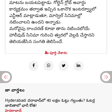
మాటను బయటపెట్టాడు. గోల్డెన్ గ్లోబ్ అవార్డు
కార్యక్రమం తర్వాత ఇచ్చిన ఒకానొక ఇంటర్వ్యూలో
ఎన్టీఆర్ మాట్లాడుతూ, మార్వెల్ సినిమాల్లో
నటించాలని ఉందని అన్నాడు.
మరోవైపు రాంచరణ్ కూడా తాను నటించబోయే
హాలీవుడ్ సినిమా గురించి త్వరలో వెల్లడి చేస్తానని
తెలియజేసిన సంగతి తెలిసిందే.
మీరు పూర్తి చేశారు
తాజా వార్తలు
Hyderabad: హైదరాబాద్‌లో 40 లక్షల ఓట్లు గల్లంతు? ఓటర్ల
జాబితాలో భారీ కోత!
హైదరాబాద్