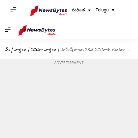
మరింత
Telugu
Telugu
హోమ్
/
వార్తలు
/
సినిమా వార్తలు
/
మహేష్ బాబు 28వ సినిమాకు గుంటూరు కారం టైటిల్: గ్లింప్స్ వీడియోతో అభిమానులకు పూనకాలు
ADVERTISEMENT