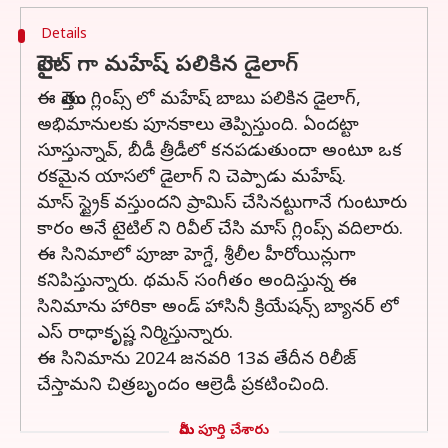
Details
హైలైట్ గా మహేష్ పలికిన డైలాగ్
ఈ మొత్తం గ్లింప్స్ లో మహేష్ బాబు పలికిన డైలాగ్,
అభిమానులకు పూనకాలు తెప్పిస్తుంది. ఏందట్టా
సూస్తున్నావ్, బీడీ త్రీడీలో కనపడుతుందా అంటూ ఒక
రకమైన యాసలో డైలాగ్ ని చెప్పాడు మహేష్.
మాస్ స్ట్రైక్ వస్తుందని ప్రామిస్ చేసినట్టుగానే గుంటూరు
కారం అనే టైటిల్ ని రివీల్ చేసి మాస్ గ్లింప్స్ వదిలారు.
ఈ సినిమాలో పూజా హెగ్డే, శ్రీలీల హీరోయిన్లుగా
కనిపిస్తున్నారు. థమన్ సంగీతం అందిస్తున్న ఈ
సినిమాను హారికా అండ్ హాసినీ క్రియేషన్స్ బ్యానర్ లో
ఎస్ రాధాకృష్ణ నిర్మిస్తున్నారు.
ఈ సినిమాను 2024 జనవరి 13వ తేదీన రిలీజ్
చేస్తామని చిత్రబృందం ఆల్రెడీ ప్రకటించింది.
మీరు పూర్తి చేశారు