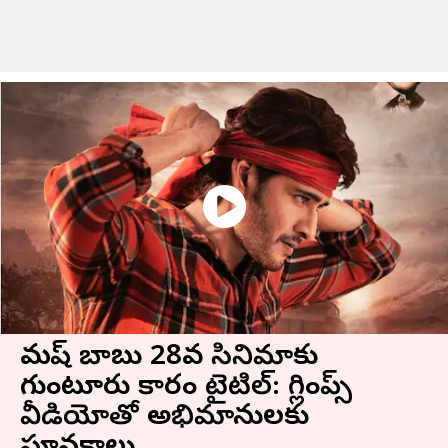
మహేష్ బాబు 28వ సినిమాకు
గుంటూరు కారం టైటిల్: గ్లింప్స్
వీడియోతో అభిమానులకు