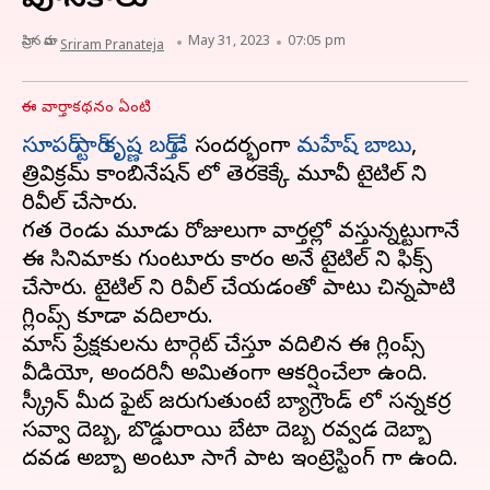
పూనకాలు
వ్రాసిన వారు
May 31, 2023
07:05 pm
Sriram Pranateja
ఈ వార్తాకథనం ఏంటి
సూపర్ స్టార్ కృష్ణ బర్త్ డే
సందర్భంగా
మహేష్ బాబు
,
త్రివిక్రమ్ కాంబినేషన్ లో తెరకెక్కే మూవీ టైటిల్ ని
రివీల్ చేసారు.
గత రెండు మూడు రోజులుగా వార్తల్లో వస్తున్నట్టుగానే
ఈ సినిమాకు గుంటూరు కారం అనే టైటిల్ ని ఫిక్స్
చేసారు. టైటిల్ ని రివీల్ చేయడంతో పాటు చిన్నపాటి
గ్లింప్స్ కూడా వదిలారు.
మాస్ ప్రేక్షకులను టార్గెట్ చేస్తూ వదిలిన ఈ గ్లింప్స్
వీడియో, అందరినీ అమితంగా ఆకర్షించేలా ఉంది.
స్క్రీన్ మీద ఫైట్ జరుగుతుంటే బ్యాగ్రౌండ్ లో సన్నకర్ర
సవ్వా దెబ్బ, బొడ్డురాయి బేటా దెబ్బ రవ్వడ దెబ్బా