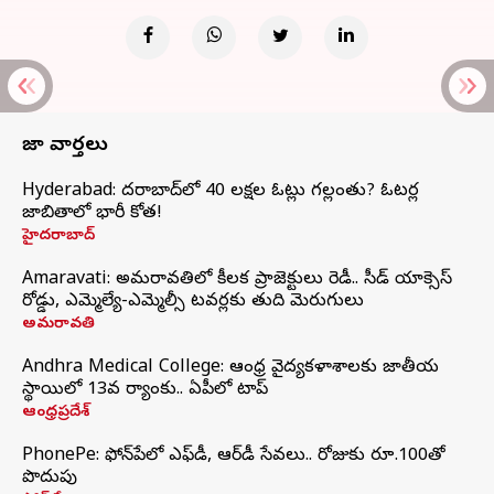
తాజా వార్తలు
Hyderabad: హైదరాబాద్‌లో 40 లక్షల ఓట్లు గల్లంతు? ఓటర్ల
జాబితాలో భారీ కోత!
హైదరాబాద్
Amaravati: అమరావతిలో కీలక ప్రాజెక్టులు రెడీ.. సీడ్‌ యాక్సెస్‌
రోడ్డు, ఎమ్మెల్యే-ఎమ్మెల్సీ టవర్లకు తుది మెరుగులు
అమరావతి
Andhra Medical College: ఆంధ్ర వైద్యకళాశాలకు జాతీయ
స్థాయిలో 13వ ర్యాంకు.. ఏపీలో టాప్
ఆంధ్రప్రదేశ్
PhonePe: ఫోన్‌పేలో ఎఫ్‌డీ, ఆర్‌డీ సేవలు.. రోజుకు రూ.100తో
పొదుపు