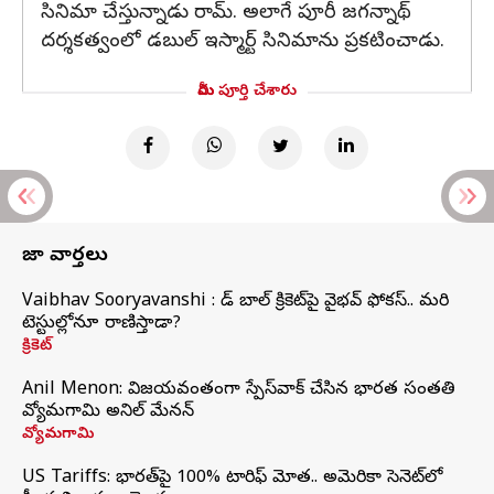
సినిమా చేస్తున్నాడు రామ్. అలాగే పూరీ జగన్నాథ్
దర్శకత్వంలో డబుల్ ఇస్మార్ట్ సినిమాను ప్రకటించాడు.
మీరు పూర్తి చేశారు
తాజా వార్తలు
Vaibhav Sooryavanshi : రెడ్ బాల్ క్రికెట్‌పై వైభవ్ ఫోకస్.. మరి
టెస్టుల్లోనూ రాణిస్తాడా?
క్రికెట్
Anil Menon: విజయవంతంగా స్పేస్‌వాక్‌ చేసిన భారత సంతతి
వ్యోమగామి అనిల్‌ మేనన్
వ్యోమగామి
US Tariffs: భారత్‌పై 100% టారిఫ్‌ మోత.. అమెరికా సెనెట్‌లో