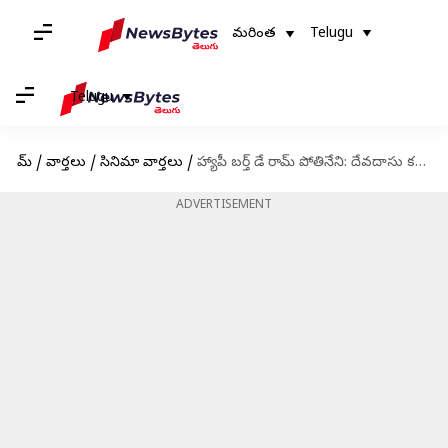
మరింత
Telugu
Telugu
హోమ్
/
వార్తలు
/
సినిమా వార్తలు
/
హ్యాపీ బర్త్ డే రామ్ పోతినేని: దేవదాసు కన్నా ముందు రామ్ చేయాల్సిన మొదటి సినిమా ఏంటో తెలుసా?
ADVERTISEMENT