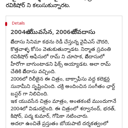
Details
2004లో యువసేన, 2006లో దేవదాసు
దేవదాసు సినిమా కథను రెడీ చేస్తున్న వైవీఎస్ చౌదరి,
కొత్తవాళ్ళ కోసం వెతుకుతున్నాడట. నిర్మాత స్రవంతి
రవికిషోర్ ఆఫీసులో రామ్ ని చూసాక, దేవదాసులో
హీరోగా బాగుంటాడని ఫిక్స్ అయ్యాడట. అలా రామ్
చేతికి దేవదాసు వచ్చింది.
2006లో రిలీజైన ఈ చిత్రం, బాక్సాఫీసు వద్ద కలెక్షన్ల
సునామీని సృష్టించింది. చక్రి అందించిన సంగీతం ఛార్ట్
బస్టర్ గా నిలిచింది.
ఇక యువసేన చిత్రం మాత్రం, అంతకంటే ముందుగానే
2004లో విడుదలైంది. ఈ చిత్రంలో శర్వానంద్, భరత్,
కిషోర్, పద్మ కుమార్, గోపికా నటించారు.
అదలా ఉంచితే ప్రస్తుతం బోయపాటి దర్శకత్వంలో