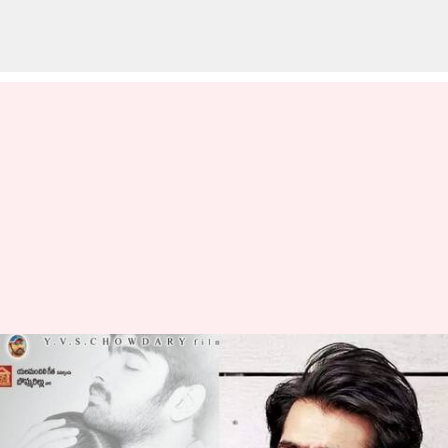
హ్యాపీ బర్త్ డే రామ్ పోతినేని: దేవదాసు
కన్నా ముందు రామ్ చేయాల్సిన
మొదటి సినిమా ఏంటో తెలుసా?