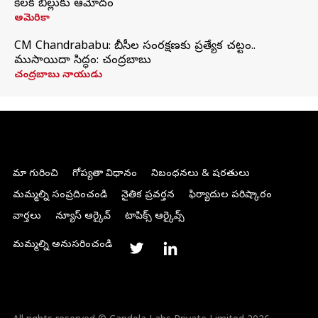
కీలక బిల్లుకు ఆమోదం
అమెరికా
CM Chandrababu: బీసీల సంరక్షణకు ప్రత్యేక చట్టం..
ముసాయిదా సిద్ధం: చంద్రబాబు
చంద్రబాబు నాయుడు
మా గురించి
గోప్యతా విధానం
నిబంధనలు & షరతులు
మమ్మల్ని సంప్రదించండి
నైతిక ప్రవర్తన
ఫిర్యాదుల పరిష్కారం
వార్తలు
న్యూస్ ఆర్కైవ్
టాపిక్స్ ఆర్కైవ్స్
మమ్మల్ని అనుసరించండి