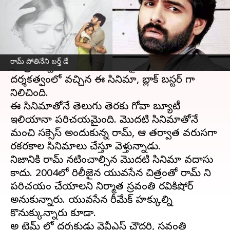
వ్రాసిన వారు
May 15, 2023
11:19 am
Sriram Pranateja
ఈ వార్తాకథనం ఏంటి
దేవదాసు సినిమాతో తెలుగు సినిమాల్లోకి
రామ్ పోతినేని
రామ్ పోతినేని బర్త్ డే
ఎంట్రీ ఇచ్చిన సంగతి తెలిసిందే. వైవీఎస్ చౌదరి
దర్శకత్వంలో వచ్చిన ఈ సినిమా, బ్లాక్ బస్టర్ గా
నిలిచింది.
ఈ సినిమాతోనే తెలుగు తెరకు గోవా బ్యూటీ
ఇలియానా పరిచయమైంది. మొదటి సినిమాతోనే
మంచి సక్సెస్ అందుకున్న రామ్, ఆ తర్వాత వరుసగా
రకరకాల సినిమాలు చేస్తూ వెళ్తున్నాడు.
నిజానికి రామ్ నటించాల్సిన మొదటి సినిమా దేవదాసు
కాదు. 2004లో రిలీజైన యువసేన చిత్రంతో రామ్ ని
పరిచయం చేయాలని నిర్మాత స్రవంతి రవికిషోర్
అనుకున్నారు. యువసేన రీమేక్ హక్కుల్ని
కొనుక్కున్నారు కూడా.
అదే టైమ్ లో దర్శకుడు వైవీఎస్ చౌదరి, స్రవంతి