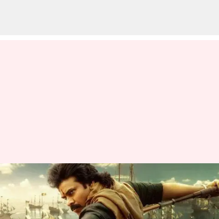
Hari Hara VeeraMallu : నేడే
హరిహర వీరమల్లు ప్రీ రిలీజ్
ఈవెంట్‌.. టైమ్, వేదిక, గెస్టుల