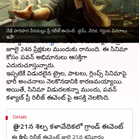
వివరాలు ఇవే!
వ్రాసిన వారు
Jul 21, 2025
09:48 am
Jayachandra Akuri
ఈ వార్తాకథనం ఏంటి
నేడే హరిహర వీరమల్లు ప్రీ రిలీజ్ ఈవెంట్‌.. టైమ్, వేదిక, గెస్టుల వివరాలు
ఇవే!
పవర్ స్టార్
పవన్ కళ్యాణ్
'హరిహర వీరమల్లు' చిత్రం
జూలై 24న ప్రేక్షకుల ముందుకు రానుంది. ఈ సినిమా
కోసం పవన్ అభిమానులు ఆసక్తిగా
ఎదురుచూస్తున్నారు.
ఇప్పటికే విడుదలైన ట్రైలర్, పాటలు, గ్లింప్స్ సినిమాపై
భారీ అంచనాలు నెలకొనడానికి కారణమయ్యాయి.
అయితే, సినిమా విడుదలకన్నా ముందు, పవన్
Details
జులై 21న శిల్ప కళావేదికలో గ్రాండ్ ఈవెంట్
ఈ భారీ ప్రీ రిలీజ్ ఈవెంట్ జులై 21న శనివారం