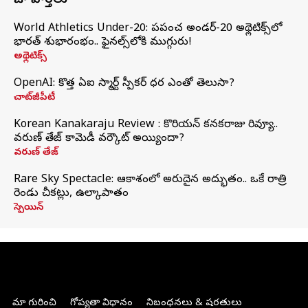
తాజా వార్తలు
World Athletics Under-20: ప్రపంచ అండర్-20 అథ్లెటిక్స్‌లో
భారత్‌ శుభారంభం.. ఫైనల్స్‌లోకి ముగ్గురు!
అథ్లెటిక్స్
OpenAI: కొత్త ఏఐ స్మార్ట్ స్పీకర్ ధర ఎంతో తెలుసా?
చాట్‌జీపీటీ
Korean Kanakaraju Review : కొరియన్ కనకరాజు రివ్యూ..
వరుణ్ తేజ్ కామెడీ వర్కౌట్ అయ్యిందా?
వరుణ్ తేజ్
Rare Sky Spectacle: ఆకాశంలో అరుదైన అద్భుతం.. ఒకే రాత్రి
రెండు చీకట్లు, ఉల్కాపాతం
స్పెయిన్
మా గురించి
గోప్యతా విధానం
నిబంధనలు & షరతులు