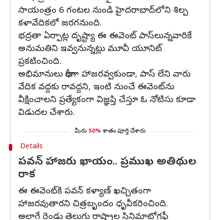
సాయంత్రం 6 గంటల నుండి హైదరాబాద్‌లోని శిల్ప
కళావేదికలో జరగనుంది.
భద్రతా ఏర్పాట్ల దృష్ట్యా ఈ ఈవెంట్‌ పాస్‌లున్నవారికే
అనుమతిని ఇవ్వనున్నట్లు మూవీ యూనిట్
ప్రకటించింది.
అభిమానులు భారీగా హాజరవ్వకుండా, పాస్ లేని వారు
వేదిక వద్దకు రావద్దని, ఇంటి నుంచే ఈవెంట్‌ను
వీక్షించాలని ప్రత్యేకంగా విజ్ఞప్తి చేస్తూ ఓ నోటిసు కూడా
విడుదల చేశారు.
మీరు
50%
శాతం పూర్తి చేశారు
Details
పవన్ హాజరు ఖాయం.. ప్రముఖ అతిథుల
రాక
ఈ ఈవెంట్‌కి పవన్ కళ్యాణ్ ఖచ్చితంగా
హాజరవుతారని చిత్రబృందం ధృవీకరించింది.
అలాగే రెండు తెలుగు రాష్ట్రాల సినిమాటోగ్రఫీ