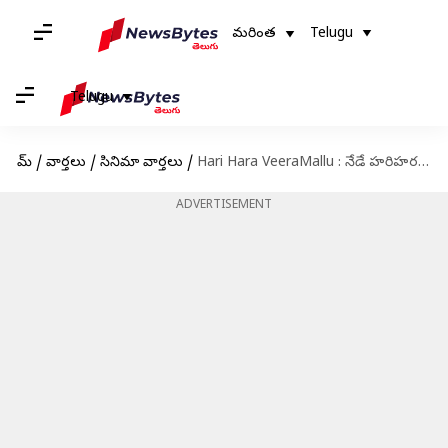
మరింత
Telugu
Telugu
హోమ్
/
వార్తలు
/
సినిమా వార్తలు
/
Hari Hara VeeraMallu : నేడే హరిహర వీరమల్లు ప్రీ రిలీజ్ ఈవెంట్‌.. టైమ్, వేదిక, గెస్టుల వివరాలు ఇవే!
ADVERTISEMENT