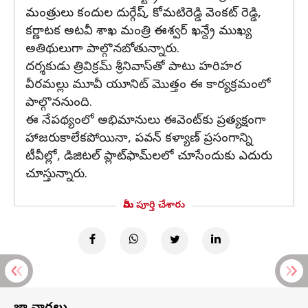
మంత్రులు కందుల దుర్గేష్, కోమటిరెడ్డి వెంకట్ రెడ్డి,
కర్ణాటక అటవీ శాఖ మంత్రి ఈశ్వర్ ఖన్ద్రే ముఖ్య
అతిథులుగా పాల్గొనబోతున్నారు.
దర్శకుడు త్రివిక్రమ్ శ్రీనివాస్‌తో పాటు హరిహర
వీరమల్లు మూవీ యూనిట్ మొత్తం ఈ కార్యక్రమంలో
పాల్గొననుంది.
ఈ నేపథ్యంలో అభిమానులు ఈవెంట్‌కు ప్రత్యక్షంగా
హాజరుకాలేకపోయినా, పవన్ కళ్యాణ్ ప్రసంగాన్ని
టీవీల్లో, డిజిటల్‌ ప్లాట్‌ఫామ్‌లలో చూసేందుకు ఎదురు
చూస్తున్నారు.
మీరు పూర్తి చేశారు