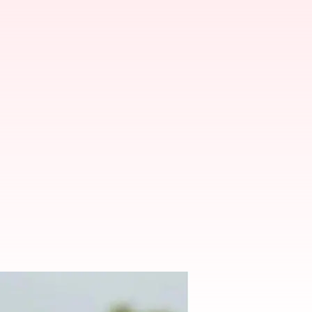
.. ఆస్పత్రికి తరలింపు