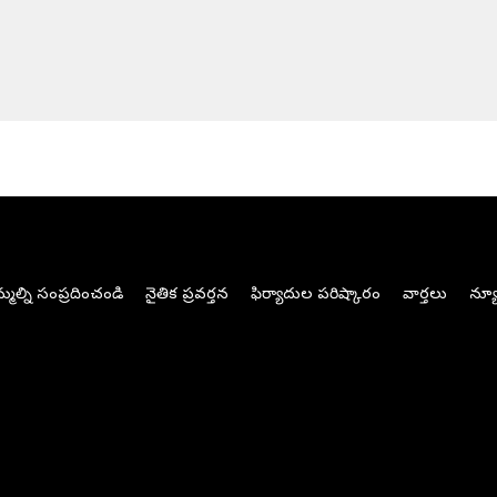
మల్ని సంప్రదించండి
నైతిక ప్రవర్తన
ఫిర్యాదుల పరిష్కారం
వార్తలు
న్యూ