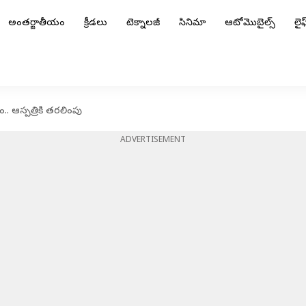
అంతర్జాతీయం
క్రీడలు
టెక్నాలజీ
సినిమా
ఆటోమొబైల్స్
లైఫ్
.. ఆస్పత్రికి తరలింపు
ADVERTISEMENT