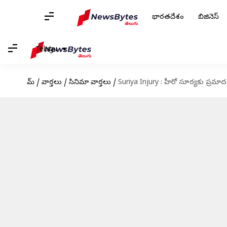
భారతదేశం
బిజినెస్
Telugu
హోమ్
/
వార్తలు
/
సినిమా వార్తలు
/
Suriya Injury : హీరో సూర్యకు ప్రమాదం