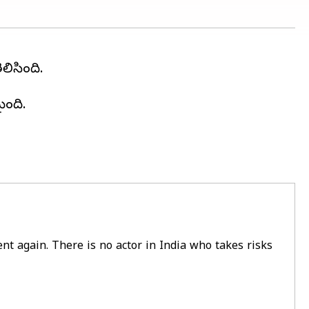
ిసింది.
ైంది.
ent again. There is no actor in India who takes risks