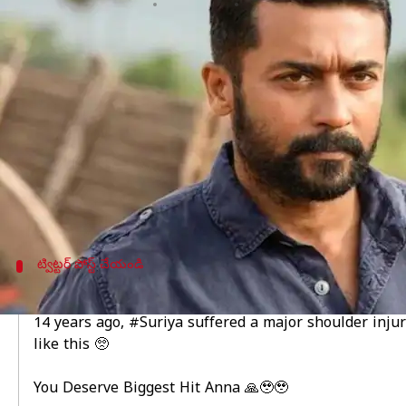
వ్రాసిన వారు
Nov 23, 2023
01:49 pm
Jayachandra Akuri
ఈ వార్తాకథనం ఏంటి
తమిళ స్టార్ హీరో
సూర్య
కు ప్రమాదం జరిగింది. షూటింగ
వెంటనే అప్రమత్తమైన చిత్ర యూనిట్ సూర్యను హూటాహుటి
'కంగువ' సినిమాలో ఫైటింగ్ సీన్ చిత్రీకరిస్తున్న
సూర్యకు గాయం కావడంతో కంగువ షూటింగ్ ను నిలిపివ
సూర్యకు తమిళ్‌తో పాటు టాలీవుడ్ లోనూ మంచి మార్కెట
ట్విట్టర్ పోస్ట్ చేయండి
షూటింగ్ లో గాయపడ్డ హీరో సూర్య
14 years ago,
#Suriya
suffered a major shoulder injur
like this 🥺
You Deserve Biggest Hit Anna 🙏🥹🥹