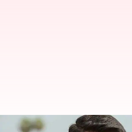
Suriya Injury : హీరో సూర్యకు ప్రమాదం