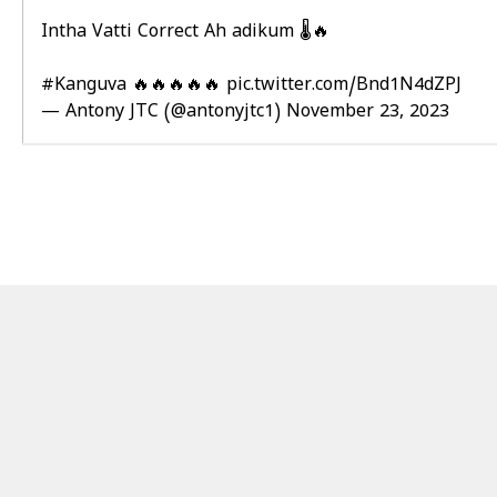
Intha Vatti Correct Ah adikum 🌡️🔥
#Kanguva
🔥🔥🔥🔥🔥
pic.twitter.com/Bnd1N4dZPJ
— Antony JTC (@antonyjtc1)
November 23, 2023