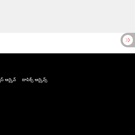
స్ ఆర్కైవ్
టాపిక్స్ ఆర్కైవ్స్