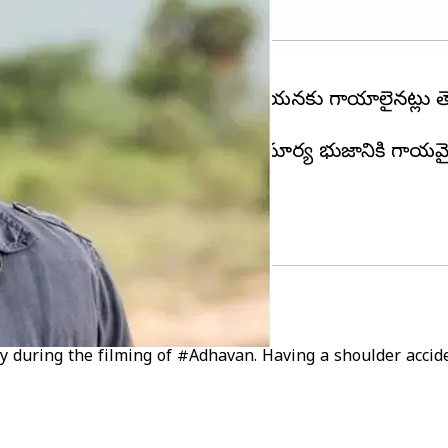
్ సమయంలో ప్రమాదం జరగడంతో ఆయనకు గాయాలైనట్లు తెల
ని ఆస్ప్రత్రికి తరలించారు.
 సమయంలో కెమెరా ఆయన మీద పడటంతో సూర్య భుజానికి గాయమ
ేశారు.
్ ఉంది.
y during the filming of
#Adhavan
. Having a shoulder accid