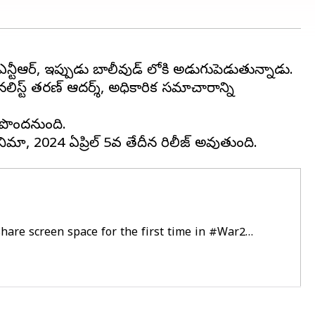
న్టీఆర్, ఇప్పుడు బాలీవుడ్ లోకి అడుగుపెడుతున్నాడు.
అనలిస్ట్ తరణ్ ఆదర్శ్, అధికారిక సమాచారాన్ని
రూపొందనుంది.
share screen space for the first time in
#War2
…