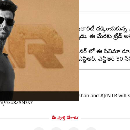
 ఆర్ఆర్ఆర్ తర్వాత అత్యంత పాపులారిటీ దక్కించుకున్న ఎ
ర్ ఎన్టీఆర్ మరో హీరోగా కనిపిస్తున్నాడు. ఈ మేరకు ట్రేడ్ 
క్ట్ చేస్తున్నారు. యష్ రాజ్ ఫిలిమ్స్ బ్యానర్ లో ఈ సినిమా 
ీఆర్ 30
ర్
ulls off a casting coup…
#HrithikRoshan
and
#JrNTR
will 
com/rGu8Z3Nzs7
మీరు పూర్తి చేశారు