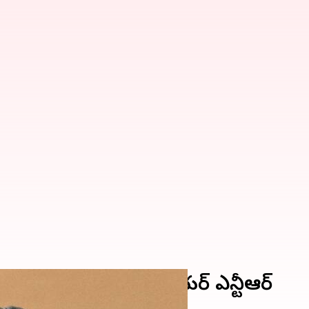
న్ తో నటించనున్న జూనియర్ ఎన్టీఆర్