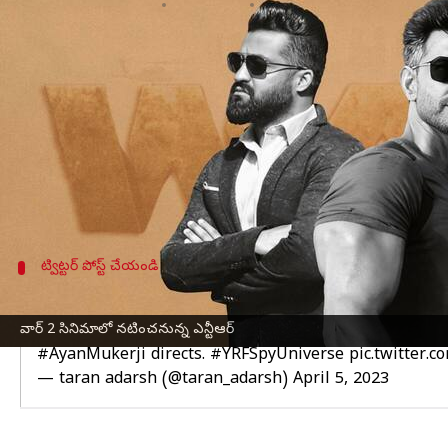
వ్రాసిన వారు
Apr 05, 2023
12:05 pm
Sriram Pranateja
ఈ వార్తాకథనం ఏంటి
జూనియర్ ఎన్టీఆర్
బాలీవుడ్
అరంగేట్రం కన్ఫామ్ అయ్యింది.
హృతిక్ రోషన్ హీరోగా నటిస్తున్న వార్ 2 సినిమాలో జూనియ
బయటపెట్టాడు.
వార్ 2 సినిమాను బ్రహ్మాస్త్రం ఫేమ్, అయాన్ ముఖర్జీ డైరె
అదలా ఉంచితే ప్రస్తుతం కొరటాల శివ దర్శకత్వంలో
ఎన్ట
ట్విట్టర్ పోస్ట్ చేయండి
హృతిక్ రోషన్ తో నటించనున్న జూనియర్ ఎన్టీఆ
వార్ 2 సినిమాలో నటించనున్న ఎన్టీఆర్
IT’S OFFICIAL… HRITHIK - JR NTR IN ‘WAR 2’…
#YRF
p
#AyanMukerji
directs.
#YRFSpyUniverse
pic.twitter.
— taran adarsh (@taran_adarsh)
April 5, 2023