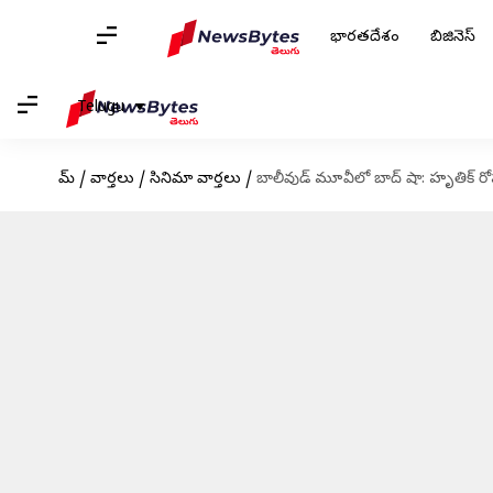
భారతదేశం
బిజినెస్
Telugu
హోమ్
/
వార్తలు
/
సినిమా వార్తలు
/
బాలీవుడ్ మూవీలో బాద్ షా: హృతిక్ ర