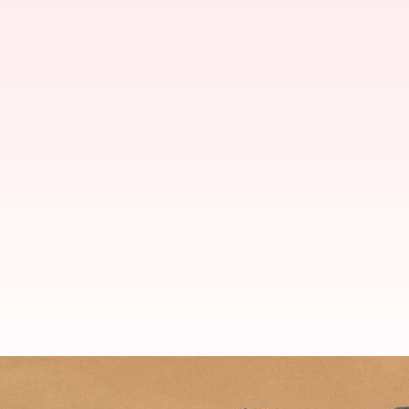
బాలీవుడ్ మూవీలో బాద్ షా: హృతిక్ రోష