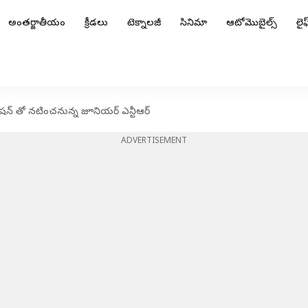
అంతర్జాతీయం
క్రీడలు
టెక్నాలజీ
సినిమా
ఆటోమొబైల్స్
లైఫ్
ోషన్ తో నటించనున్న జూనియర్ ఎన్టీఆర్
ADVERTISEMENT