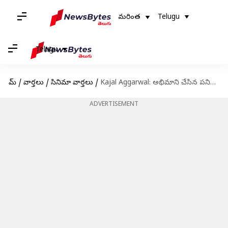
మరింత
Telugu
Telugu
హోమ్
/
వార్తలు
/
సినిమా వార్తలు
/
Kajal Aggarwal: అభిమాని చేసిన పనికి కాజల్ అగర్వాల్ షాక్..వైరల్ గా మారిన వీడియో
ADVERTISEMENT