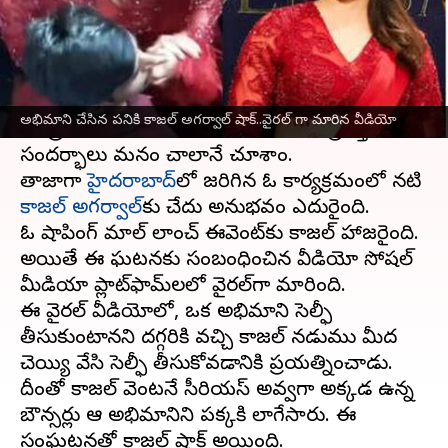
వ్రాసిన వారు
Mar 07, 2024
11:40 am
Sirish Praharaju
ఈ వార్తాకథనం ఏంటి
ఉద్దేశ్యపూర్వకంగా లేదా అనుకోకుండా పబ్లిక్‌లో
అభిమాని చేసిన పనికి కాజల్ అగర్వాల్ షాక్..వైరల్ గా మారిన వీడియో
సెలబ్రిటీలతో అభిమానులు అనుచితంగా ప్రవర్తించిన
సందర్భాలు మనం చాలానే చూశాం.
తాజాగా
హైదరాబాద్‌
లో జరిగిన ఓ కార్యక్రమంలో నటి
కాజల్‌ అగర్వాల్‌
కు చేదు అనుభవం ఎదురైంది.
ఓ షాపింగ్ మాల్ లాంచ్ ఈవెంట్‌కు కాజల్ హాజరైంది.
అయితే ఈ ఘటనకు సంబంధించిన వీడియో సోషల్
మీడియా ప్లాట్‌ఫామ్‌లలో వైరల్‌గా మారింది.
ఈ వైరల్ వీడియోలో, ఒక అభిమాని సెల్ఫీ
తీసుకుంటానని దగ్గరికి వచ్చి కాజల్ నడుము మీద
చెయ్యి వేసి సెల్ఫీ తీసుకోవడానికి ప్రయత్నించాడు.
దీంతో కాజల్ వెంటనే సీరియస్ అవ్వగా అక్కడ ఉన్న
బౌన్సర్లు ఆ అభిమానిని పక్కకి లాగేసారు. ఈ