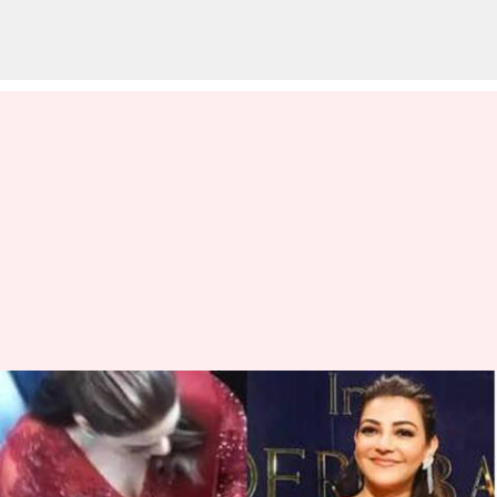
Kajal Aggarwal: అభిమాని చేసిన
పనికి కాజల్ అగర్వాల్ షాక్..వైరల్
గా మారిన వీడియో