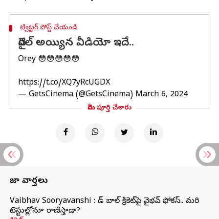
ట్విట్టర్ పోస్ట్ చేయండి
వైరల్ అయ్యిన వీడియో ఇదే..
Orey 😳😳😳😳😳
https://t.co/XQ7yRcUGDX
— GetsCinema (@GetsCinema)
March 6, 2024
మీరు పూర్తి చేశారు
తాజా వార్తలు
Vaibhav Sooryavanshi : రెడ్ బాల్ క్రికెట్‌పై వైభవ్ ఫోకస్.. మరి
టెస్టుల్లోనూ రాణిస్తాడా?