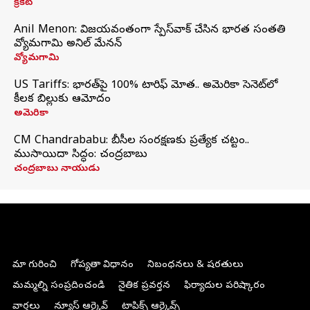
క్రికెట్
Anil Menon: విజయవంతంగా స్పేస్‌వాక్‌ చేసిన భారత సంతతి
వ్యోమగామి అనిల్‌ మేనన్
వ్యోమగామి
US Tariffs: భారత్‌పై 100% టారిఫ్‌ మోత.. అమెరికా సెనెట్‌లో
కీలక బిల్లుకు ఆమోదం
అమెరికా
CM Chandrababu: బీసీల సంరక్షణకు ప్రత్యేక చట్టం..
ముసాయిదా సిద్ధం: చంద్రబాబు
చంద్రబాబు నాయుడు
మా గురించి
గోప్యతా విధానం
నిబంధనలు & షరతులు
మమ్మల్ని సంప్రదించండి
నైతిక ప్రవర్తన
ఫిర్యాదుల పరిష్కారం
వార్తలు
న్యూస్ ఆర్కైవ్
టాపిక్స్ ఆర్కైవ్స్