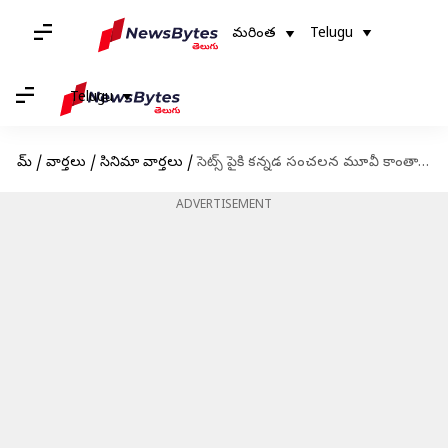
మరింత
Telugu
Telugu
హోమ్
/
వార్తలు
/
సినిమా వార్తలు
/
సెట్స్ పైకి కన్నడ సంచలన మూవీ కాంతార-2
ADVERTISEMENT