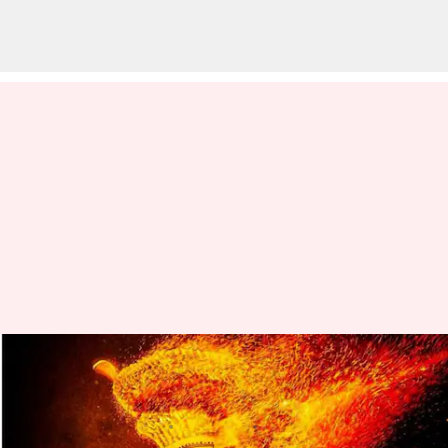
సెట్స్ పైకి కన్నడ సంచలన మూవీ
కాంతార-2
వ్రాసిన వారు
Jan 21, 2023
03:13 pm
Jayachandra Akuri