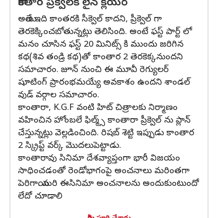
కాంతార ప్రీక్వెల్‌కి లైన్ క్లియర్
అయితే ఇది కాంతరకి సీక్వెల్ కాదని, ప్రీక్వెల్ గా
తెరకెక్కించబోతున్నట్లు తెలిసింది. అంటే ఫస్ట్ పార్ట్ లో
మనం చూసిన ఫస్ట్ 20 మినిట్స్ కి ముందు జరిగిన
కథ(శివ తండ్రి కథ)తో కాంతార 2 తెరకెక్కనుందని
సమాచారం. జూన్ నుంచి ఈ మూవీ రెగ్యులర్
షూటింగ్ ప్రారంభమయ్యే అవకాశం ఉందని శాండల్
వుడ్ వర్గాల సమాచారం.
కాంతారా, K.G.F వంటి హిట్ చిత్రాలకు నిర్మాణం
వహించిన హోంబలే ఫిల్మ్స్ కాంతారా ప్రీక్వెల్ ను ప్లాన్‌
చేస్తున్నట్లు వెల్లడించింది. రిషబ్ శెట్టి ఇప్పుడు కాంతార
2 స్క్రిప్ట్ వర్క్ మొదలుపెట్టాడు.
కాంతారావు సినిమా దేశవ్యాప్తంగా భారీ విజయం
సాధించడంతో రెండోభాగంపై అంచనాలు మరింతగా
పెరిగాయి. మరి ఈసినిమా అంచనాలను అందుకుంటుందో
లేదో చూడాలి