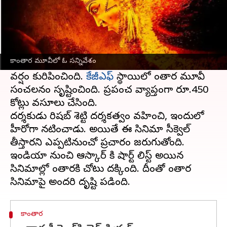
ఈ వార్తాకథనం ఏంటి
కాంతార కన్నడలో ఒక చిన్న సినిమాగా రిలీజ్ అయిన
మూవీ పాన్ ఇండియా స్థాయిలో హిట్ అయ్యింది.
కాంతార మూవీలో ఓ సన్నివేశం
కన్నడ నుంచి సౌత్, అటు నుంచి నార్త్ కి వెళ్లి కలెక్షన్ల
వర్షం కురిపించింది.
కేజీఎఫ్
స్థాయిలో కాంతార మూవీ
సంచలనం సృష్టించింది. ప్రపంచ వ్యాప్తంగా రూ.450
కోట్లు వసూలు చేసింది.
దర్శకుడు రిషబ్ శెట్టి దర్శకత్వం వహించి, ఇందులో
హీరోగా నటించాడు. అయితే ఈ సినిమా సీక్వెల్
తీస్తారని ఎప్పటినుంచో ప్రచారం జరుగుతోంది.
ఇండియా నుంచి ఆస్కార్ కి షార్ట్ లిస్ట్ అయిన
సినిమాల్లో కాంతారకి చోటు దక్కింది. దీంతో కాంతార
కాంతార