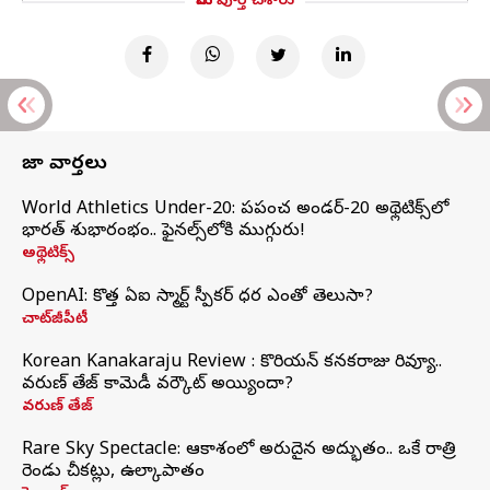
మీరు పూర్తి చేశారు
తాజా వార్తలు
World Athletics Under-20: ప్రపంచ అండర్-20 అథ్లెటిక్స్‌లో
భారత్‌ శుభారంభం.. ఫైనల్స్‌లోకి ముగ్గురు!
అథ్లెటిక్స్
OpenAI: కొత్త ఏఐ స్మార్ట్ స్పీకర్ ధర ఎంతో తెలుసా?
చాట్‌జీపీటీ
Korean Kanakaraju Review : కొరియన్ కనకరాజు రివ్యూ..
వరుణ్ తేజ్ కామెడీ వర్కౌట్ అయ్యిందా?
వరుణ్ తేజ్
Rare Sky Spectacle: ఆకాశంలో అరుదైన అద్భుతం.. ఒకే రాత్రి
రెండు చీకట్లు, ఉల్కాపాతం