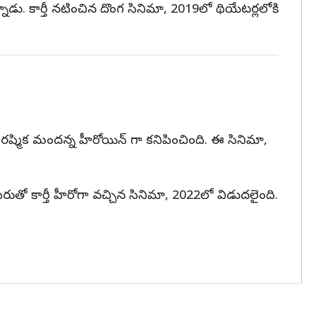
నాడు. కార్తీ నటించిన దొంగ సినిమా, 2019లో థియేటర్లలోకి
ో రష్మిక మందన్న హీరోయిన్ గా కనిపించింది. ఈ సినిమా,
రుతో కార్తీ హీరోగా వచ్చిన సినిమా, 2022లో విడుదలైంది.