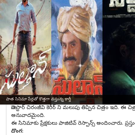
వ్రాసిన వారు
May 25, 2023
12:02 pm
Sriram Pranateja
ఈ వార్తాకథనం ఏంటి
తమిళ నటుడు
కార్తీ
, తెలుగులోనూ సినిమాలు చేస్తున్నాడ
ఊపిరి తర్వాత మళ్ళీ తెలుగు సినిమాల్లో కనిపించకపోయి
అనువాదమైనపుడు వాటికి ప్రత్యేకమైన టైటిల్స్ కనిపిస్త
ఆ టైటిల్స్ అన్నీ పాత తెలుగు సినిమాలను గుర్తు చేస్తు
Details
చిరంజీవి సినిమా టైటిల్స్ ని వాడుకున్న కార్తీ
ఖైదీ:
పాత సినిమా పేర్లతో కొత్తగా వస్తున్న కార్తీ
మెగాస్టార్ చిరంజీవి కెరీర్ ని మలుపు తిప్పిన చిత్రం ఇది. 
అనువాదమైంది.
ఈ సినిమాకు ప్రేక్షకులు పాజిటివ్ రెస్పాన్స్ అందించారు.
దొంగ: