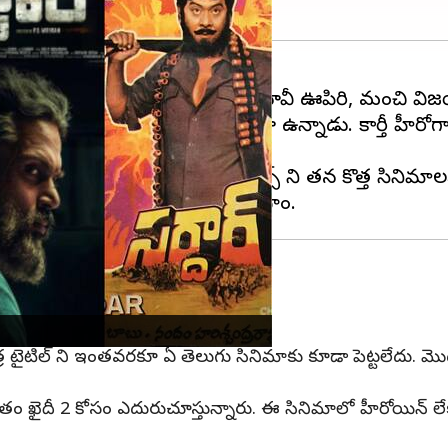
ు. ఆయన నటించిన డైరెక్ట్ తెలుగు మూవీ ఊపిరి, మంచి విజ
నా, అనువాదాల ద్వారా పలకరిస్తూ ఉన్నాడు. కార్తీ హీరోగా
ుంటాయి.
ంటాయి. పాత తెలుగు సినిమాల టైటిల్స్ ని తన కొత్త సినిమాల
ఈ చిత్ర టైటిల్ ని ఇంతవరకూ ఏ తెలుగు సినిమాకు కూడా పెట్టలేదు. మొ
 ప్రస్తుతం ఖైదీ 2 కోసం ఎదురుచూస్తున్నారు. ఈ సినిమాలో హీరోయ