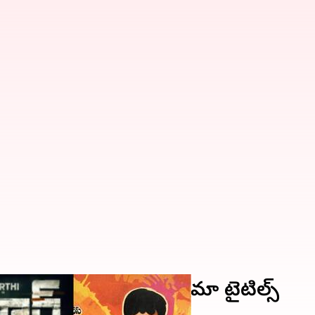
ీ గుర్తు చేస్తున్న కార్తీ సినిమా టైటిల్స్