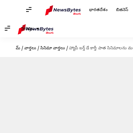
భారతదేశం
బిజినెస్
Telugu
హోమ్
/
వార్తలు
/
సినిమా వార్తలు
/
హ్యాపీ బర్త్ డే కార్తీ: పాత సినిమాలను మళ్ళ