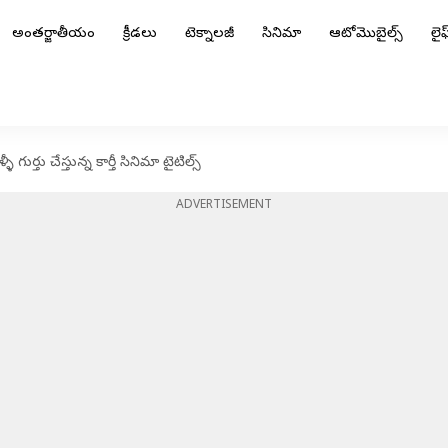
అంతర్జాతీయం
క్రీడలు
టెక్నాలజీ
సినిమా
ఆటోమొబైల్స్
లైఫ్
ీ గుర్తు చేస్తున్న కార్తీ సినిమా టైటిల్స్
ADVERTISEMENT