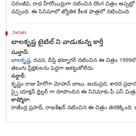
చిరంజీవి, రాధ హీరోయిన్లుగా నటించిన దొంగ చిత్రం అప్పట్ల
వచ్చింది. ఈ సినిమాలో జ్యోతిక కీలక పాత్రలో నటించింది.
Details
బాలకృష్ణ టైటిల్ ని వాడుకున్న కార్తీ
సుల్తాన్:
బాలకృష్ణ
, రచన, దీప్తి భట్నాగర్ నటించిన ఈ చిత్రం 1999ల
తెలుగు ప్రేక్షకులను పెద్దగా ఆకట్టుకోలేదు.
సర్దార్:
కృష్ణం రాజు హీరోగా మోహన్ బాబు, జయప్రద, శారద ప్రధాన పాత
స్పై యాక్షన్ థ్రిల్లర్ గా రూపొందిన ఈ సినిమాకు పీ ఎస్ మిత
కాష్మోరా:
రాజేంద్ర ప్రసాద్, రాజశేఖర్ నటించిన ఈ చిత్రం తెరకెక్కింది. 