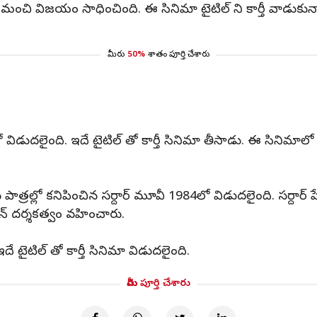
ో మంచి విజయం సాధించింది. ఈ సినిమా టైటిల్ ని కార్తీ వాడుకున్
మీరు
50%
శాతం పూర్తి చేశారు
ో విడుదలైంది. ఇదే టైటిల్ తో కార్తీ సినిమా తీసాడు. ఈ సినిమాల
్రల్లో కనిపించిన సర్దార్ మూవీ 1984లో విడుదలైంది. సర్దార్ పే
్రన్ దర్శకత్వం వహించారు.
ఇదే టైటిల్ తో కార్తీ సినిమా విడుదలైంది.
మీరు పూర్తి చేశారు