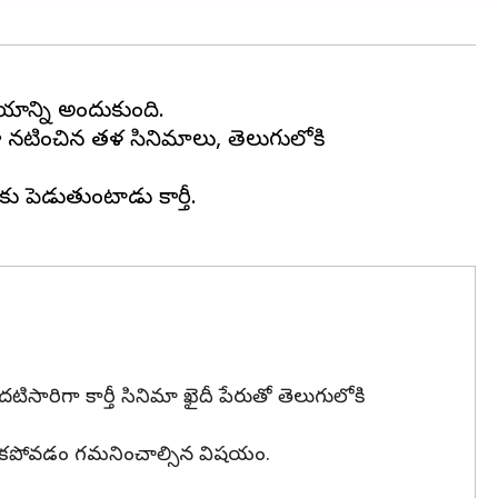
యాన్ని అందుకుంది.
 నటించిన తమిళ సినిమాలు, తెలుగులోకి
కు పెడుతుంటాడు కార్తీ.
దటిసారిగా కార్తీ సినిమా ఖైదీ పేరుతో తెలుగులోకి
ిన్ లేకపోవడం గమనించాల్సిన విషయం.