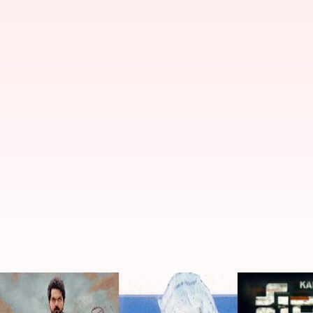
హ్యాపీ బర్త్ డే కార్తీ: పాత సినిమాలను మళ్ళ