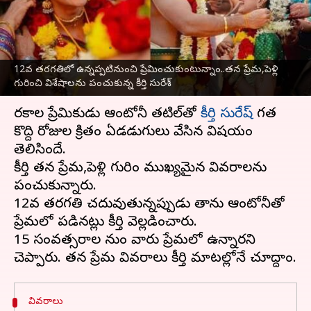
గురించి విశేషాలను పంచుకున్న కీర్తి
సురేశ్‌
వ్రాసిన వారు
Jan 02, 2025
12:08 pm
Sirish Praharaju
12వ తరగతిలో ఉన్నప్పటినుంచి ప్రేమించుకుంటున్నాం..తన ప్రేమ,పెళ్లి
గురించి విశేషాలను పంచుకున్న కీర్తి సురేశ్‌
ఈ వార్తాకథనం ఏంటి
చిరకాల ప్రేమికుడు ఆంటోనీ తటిల్‌తో
కీర్తి సురేష్
గత
కొద్ది రోజుల క్రితం ఏడడుగులు వేసిన విషయం
తెలిసిందే.
కీర్తి తన ప్రేమ,పెళ్లి గురించి ముఖ్యమైన వివరాలను
పంచుకున్నారు.
12వ తరగతి చదువుతున్నప్పుడు తాను ఆంటోనీతో
ప్రేమలో పడినట్లు కీర్తి వెల్లడించారు.
15 సంవత్సరాల నుంచి వారు ప్రేమలో ఉన్నారని
వివరాలు