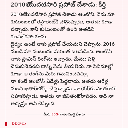
2010లో మొదటిసారి ప్రపోజ్‌ చేశాడు: కీర్తి
2010లో మొదటిసారి ప్రపోజ్‌ చేశాడు ఆంటోనీ. నేను మా
కుటుంబంతో రెస్టారెంట్‌కి వెళ్లినప్పుడు, అతడు కూడా
వచ్చాడు. కానీ కుటుంబంతో ఉండి అతడిని
కలవలేకపోయాను.
ధైర్యం ఉంటే నాకు ప్రపోజ్‌ చేయమని చెప్పాను. 2016
నుండి మా సంబంధం మరింత బలపడింది. ఆంటోనీ
నాకు ప్రామిస్‌ రింగ్‌ను ఇచ్చాడు. మేము పెళ్లి
చేసుకునేవరకు దాన్ని నేను తీయలేదు. నా సినిమాల్లో
కూడా ఆ రింగ్‌ను మీరు గమనించవచ్చు.
నా కంటే ఆంటోనీ ఏడేళ్లు పెద్దవాడు. అతడు ఆరేళ్ల
నుంచి ఖతార్‌లో వర్క్‌ చేస్తున్నాడు. నా కెరీర్‌కు ఎంతగానో
సహకరిస్తాడు. అతడు నా జీవితంలోకి రావడం, అది నా
అదృష్టం అని చెప్పింది.
మీరు
50%
శాతం పూర్తి చేశారు
వివరాలు