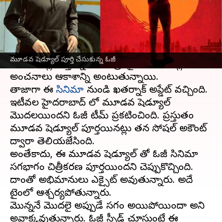
వ్రాసిన వారు
Jun 26, 2023
12:29 pm
Sriram Pranateja
ఈ వార్తాకథనం ఏంటి
పవర్ స్టార్
పవన్ కళ్యాణ్
, సాహో దర్శకుడు సుజిత్
మూడవ షెడ్యూల్ పూర్తి చేసుకున్న ఓజీ
కాంబినేషన్లో వస్తున్న ఓజీ చిత్రంపై అభిమానుల్లో
అంచనాలు ఆకాశాన్ని అంటుతున్నాయి.
తాజాగా ఈ
సినిమా
నుండి ఖతర్నాక్ అప్డేట్ వచ్చింది.
ఇటీవల హైదరాబాద్ లో మూడవ షెడ్యూల్
మొదలయిందని ఓజీ టీమ్ ప్రకటించింది. ప్రస్తుతం
మూడవ షెడ్యూల్ పూర్తయినట్లు తన సోషల్ అకౌంట్
ద్వారా తెలియజేసింది.
అంతేకాదు, ఈ మూడవ షెడ్యూల్ తో ఓజీ సినిమా
సగభాగం చిత్రీకరణ పూర్తయిందని చెప్పుకొచ్చింది.
దాంతో అభిమానులు ఎక్సైట్ అవుతున్నారు. అదే
టైంలో ఆశ్చర్యపోతున్నారు.
మొన్ననే మొదలై అప్పుడే సగం అయిపోయిందా అని
అవాక్కవుతున్నారు. ఓజీ స్పీడ్ చూస్తుంటే ఈ