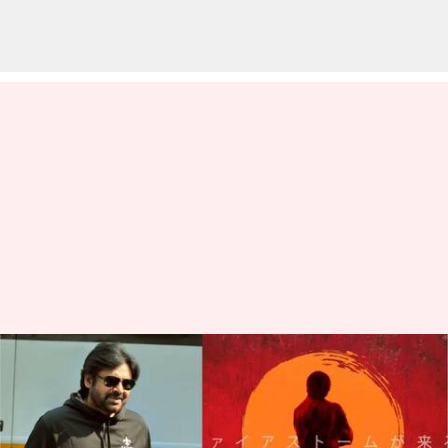
ఓజీ సినిమా షూటింగ్ పై లేటెస్ట్ అప్డేట్:
ఈ సంవత్సరంలోనే రిలీజ్ అయ్యేలా
ప్లాన్?