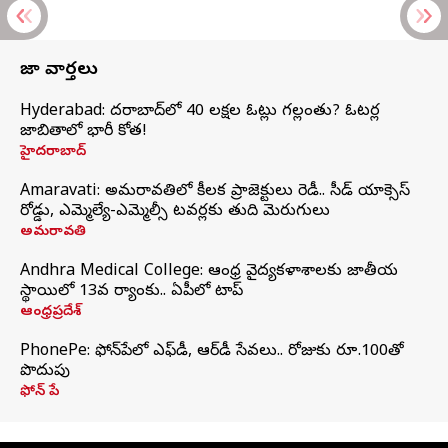
తాజా వార్తలు
Hyderabad: హైదరాబాద్‌లో 40 లక్షల ఓట్లు గల్లంతు? ఓటర్ల
జాబితాలో భారీ కోత!
హైదరాబాద్
Amaravati: అమరావతిలో కీలక ప్రాజెక్టులు రెడీ.. సీడ్‌ యాక్సెస్‌
రోడ్డు, ఎమ్మెల్యే-ఎమ్మెల్సీ టవర్లకు తుది మెరుగులు
అమరావతి
Andhra Medical College: ఆంధ్ర వైద్యకళాశాలకు జాతీయ
స్థాయిలో 13వ ర్యాంకు.. ఏపీలో టాప్
ఆంధ్రప్రదేశ్
PhonePe: ఫోన్‌పేలో ఎఫ్‌డీ, ఆర్‌డీ సేవలు.. రోజుకు రూ.100తో
పొదుపు
ఫోన్‌ పే