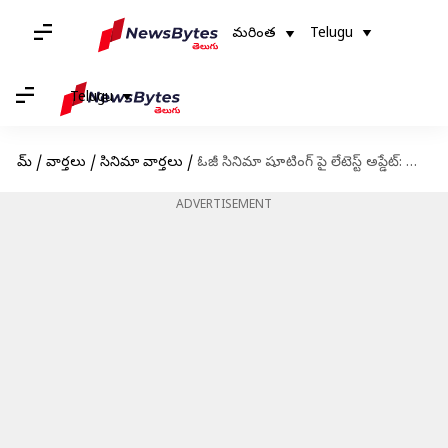
మరింత
Telugu
Telugu
హోమ్
/
వార్తలు
/
సినిమా వార్తలు
/
ఓజీ సినిమా షూటింగ్ పై లేటెస్ట్ అప్డేట్: ఈ సంవత్సరంలోనే రిలీజ్ అయ్యేలా ప్లాన్?
ADVERTISEMENT