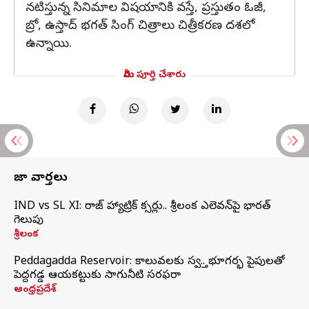
నటిస్తున్న సినిమాల విషయానికి వస్తే, ప్రస్తుతం ఓజీ,
బ్రో, ఉస్తాద్ భగత్ సింగ్ చిత్రాలు చిత్రీకరణ దశలో
ఉన్నాయి.
మీరు పూర్తి చేశారు
తాజా వార్తలు
IND vs SL XI: సిరాజ్‌ హ్యాట్రిక్‌ సిక్సర్లు.. శ్రీలంక ఎలెవన్‌పై భారత్‌
గెలుపు
శ్రీలంక
Peddagadda Reservoir: కాలువలకు స్వస్తి.. భూగర్భ పైపులతో
పెద్దగడ్డ ఆయకట్టుకు సాగునీటి సరఫరా
ఆంధ్రప్రదేశ్