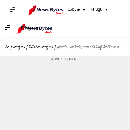
మరింత
Telugu
Telugu
హోమ్
/
వార్తలు
/
సినిమా వార్తలు
/
ప్రభాస్, మహేష్ నాకంటే పెద్ద హీరోలు: ఒప్పుకోవడానికి ఈగో లేదంటున్న పవన్ కళ్యాణ్
ADVERTISEMENT