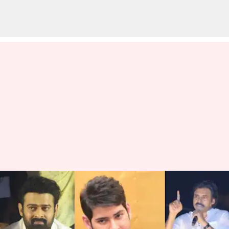
ప్రభాస్, మహేష్ నాకంటే పెద్ద
హీరోలు: ఒప్పుకోవడానికి ఈగో
లేదంటున్న పవన్ కళ్యాణ్