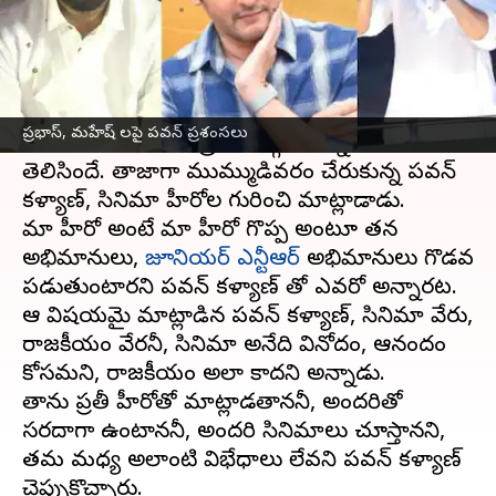
వ్రాసిన వారు
Jun 22, 2023
01:09 pm
Sriram Pranateja
ఈ వార్తాకథనం ఏంటి
జనసేన అధినేత
పవన్ కళ్యాణ్
, ఆంధ్రప్రదేశ్ రాష్ట్రంలో
ప్రభాస్, మహేష్ లపై పవన్ ప్రశంసలు
వారాహి విజయ యాత్రలో పాల్గొంటున్న సంగతి
తెలిసిందే. తాజాగా ముమ్ముడివరం చేరుకున్న పవన్
కళ్యాణ్, సినిమా హీరోల గురించి మాట్లాడాడు.
మా హీరో అంటే మా హీరో గొప్ప అంటూ తన
అభిమానులు,
జూనియర్ ఎన్టీఆర్
అభిమానులు గొడవ
పడుతుంటారని పవన్ కళ్యాణ్ తో ఎవరో అన్నారట.
ఆ విషయమై మాట్లాడిన పవన్ కళ్యాణ్, సినిమా వేరు,
రాజకీయం వేరనీ, సినిమా అనేది వినోదం, ఆనందం
కోసమని, రాజకీయం అలా కాదని అన్నాడు.
తాను ప్రతీ హీరోతో మాట్లాడతాననీ, అందరితో
సరదాగా ఉంటాననీ, అందరి సినిమాలు చూస్తానని,
తమ మధ్య అలాంటి విభేధాలు లేవని పవన్ కళ్యాణ్