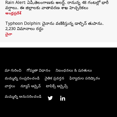
Rain Alert: ఏపీ,తెలంగాణకు అలర్ట్.. రానున్న 48 గంటల్లో భారీ
వర్షాలు.. ఈ జిల్లాలకు వాతావరణ శాఖ హెచ్చరికలు
ఆంధ్రప్రదేశ్
Typhoon Dolphin: చైనాను వణికిస్తున్న డాల్ఫిన్‌ తుపాను..
2,230 విమానాలు రద్దు
చైనా
మా గురించి
గోప్యతా విధానం
నిబంధనలు & షరతులు
మమ్మల్ని సంప్రదించండి
నైతిక ప్రవర్తన
ఫిర్యాదుల పరిష్కారం
వార్తలు
న్యూస్ ఆర్కైవ్
టాపిక్స్ ఆర్కైవ్స్
మమ్మల్ని అనుసరించండి