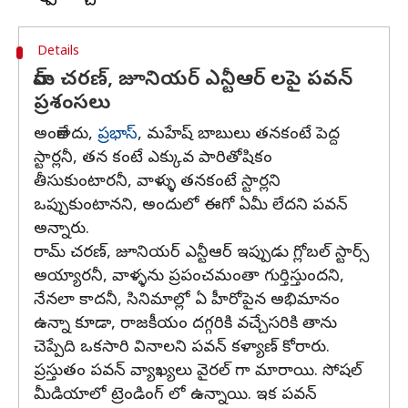
Details
రామ్ చరణ్, జూనియర్ ఎన్టీఆర్ లపై పవన్
ప్రశంసలు
అంతేకాదు,
ప్రభాస్
, మహేష్ బాబులు తనకంటే పెద్ద
స్టార్లనీ, తన కంటే ఎక్కువ పారితోషికం
తీసుకుంటారనీ, వాళ్ళు తనకంటే స్టార్లని
ఒప్పుకుంటానని, అందులో ఈగో ఏమీ లేదని పవన్
అన్నారు.
రామ్ చరణ్, జూనియర్ ఎన్టీఆర్ ఇప్పుడు గ్లోబల్ స్టార్స్
అయ్యారనీ, వాళ్ళను ప్రపంచమంతా గుర్తిస్తుందని,
నేనలా కాదనీ, సినిమాల్లో ఏ హీరోపైన అభిమానం
ఉన్నా కూడా, రాజకీయం దగ్గరికి వచ్చేసరికి తాను
చెప్పేది ఒకసారి వినాలని పవన్ కళ్యాణ్ కోరారు.
ప్రస్తుతం పవన్ వ్యాఖ్యలు వైరల్ గా మారాయి. సోషల్
మీడియాలో ట్రెండింగ్ లో ఉన్నాయి. ఇక పవన్