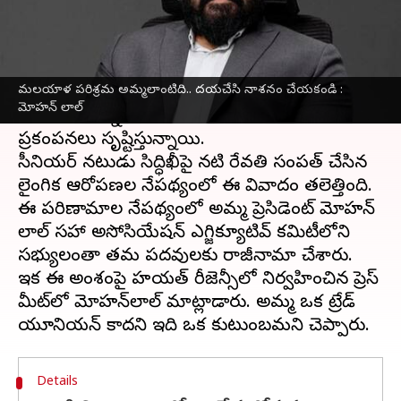
వ్రాసిన వారు
Aug 31, 2024
04:44 pm
Jayachandra Akuri
ఈ వార్తాకథనం ఏంటి
మలయాళ పరిశ్రమ అమ్మలాంటిది.. దయచేసి నాశనం చేయకండి :
మలయాళ మూవీ ఆర్టిస్ట్స్ అసోసియేషన్‌లో ఇటీవల
మోహన్ లాల్
చోటుచేసుకున్న పరిణామాలు
మాలీవుడ్‌
లో
ప్రకంపనలు సృష్టిస్తున్నాయి.
సీనియర్ నటుడు సిద్ధిఖీపై నటి రేవతి సంపత్ చేసిన
లైంగిక ఆరోపణల నేపథ్యంలో ఈ వివాదం తలెత్తింది.
ఈ పరిణామాల నేపథ్యంలో అమ్మ ప్రెసిడెంట్ మోహన్‌
లాల్ సహా అసోసియేషన్ ఎగ్జిక్యూటివ్ కమిటీలోని
సభ్యులంతా తమ పదవులకు రాజీనామా చేశారు.
ఇక ఈ అంశంపై హయత్ రీజెన్సీలో నిర్వహించిన ప్రెస్
మీట్‌లో మోహన్‌లాల్ మాట్లాడారు. అమ్మ ఒక ట్రేడ్
Details