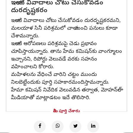
ఇలాంటి వివాదాలు చోటు చేసుకోవడం
దురదృష్టకరం
ఇలాంటి వివాదాలు చోటు చేసుకోవడం దురదృష్టకరమని,
మలయాళ సినీ పరిశ్రమలో చాలా మంచి పనులు కూడా
చేశామన్నారు.
ఇలాంటి ఆరోపణలు పరిశ్రమపై చెడు ప్రభావం
చూపిస్తాయన్నారు. తాను హేమ కమిషన్‌కు వాంగ్మూలం
ఇచ్చానని, రిపోర్టు వెలువడే వరకు సహనం
వహించాలని కోరారు.
మహిళలను వేధించే వారిని చట్టం ముందు
నిలబెట్టేందుకు పూర్తి సహకారమందిస్తామన్నారు.
హేమా కమిషన్ నివేదిక వెలువడిన తర్వాత, మోహన్‌లాల్
మీడియాతో మాట్లాడటం ఇదే తొలిసారి.
మీరు పూర్తి చేశారు