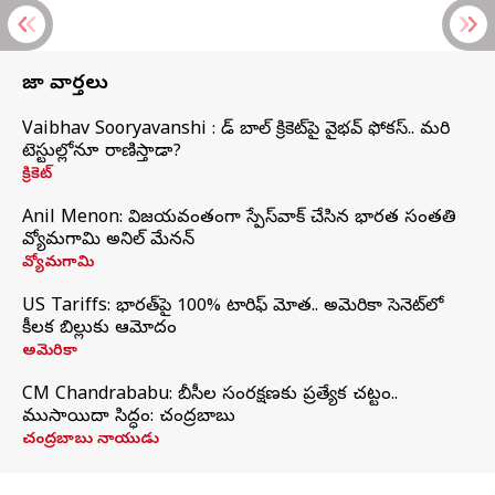
తాజా వార్తలు
Vaibhav Sooryavanshi : రెడ్ బాల్ క్రికెట్‌పై వైభవ్ ఫోకస్.. మరి
టెస్టుల్లోనూ రాణిస్తాడా?
క్రికెట్
Anil Menon: విజయవంతంగా స్పేస్‌వాక్‌ చేసిన భారత సంతతి
వ్యోమగామి అనిల్‌ మేనన్
వ్యోమగామి
US Tariffs: భారత్‌పై 100% టారిఫ్‌ మోత.. అమెరికా సెనెట్‌లో
కీలక బిల్లుకు ఆమోదం
అమెరికా
CM Chandrababu: బీసీల సంరక్షణకు ప్రత్యేక చట్టం..
ముసాయిదా సిద్ధం: చంద్రబాబు
చంద్రబాబు నాయుడు