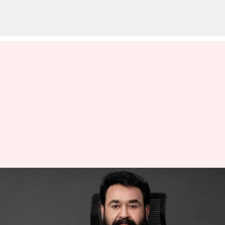
Mohanlal: మలయాళ పరిశ్రమ
అమ్మలాంటిది.. దయచేసి నాశనం
చేయకండి : మోహన్ లాల్