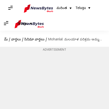
మరింత
Telugu
Telugu
హోమ్
/
వార్తలు
/
సినిమా వార్తలు
/
Mohanlal: మలయాళ పరిశ్రమ అమ్మలాంటిది.. దయచేసి నాశనం చేయకండి : మోహన్ లాల్
ADVERTISEMENT