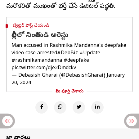
ట్విట్టర్ పోస్ట్ చేయండి
దిల్లీలో నిందితుడి అరెస్టు
Man accused in Rashmika Mandanna's deepfake
video case arrested
#DebBiz
#Update
#rashmikamandanna
#deepfake
pic.twitter.com/dje2Dmdckv
— Debasish Gharai (@DebasishGharai)
January
20, 2024
మీరు పూర్తి చేశారు
తాజా వార్తలు