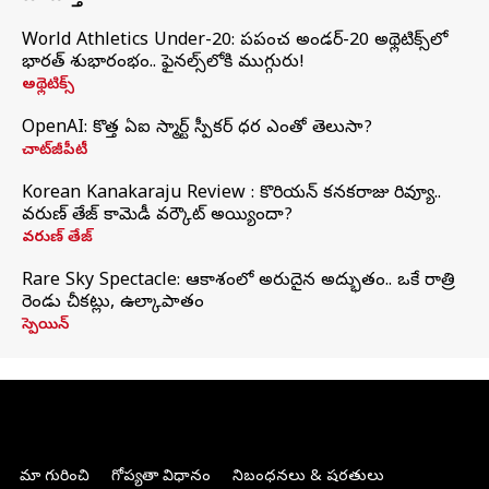
World Athletics Under-20: ప్రపంచ అండర్-20 అథ్లెటిక్స్‌లో
భారత్‌ శుభారంభం.. ఫైనల్స్‌లోకి ముగ్గురు!
అథ్లెటిక్స్
OpenAI: కొత్త ఏఐ స్మార్ట్ స్పీకర్ ధర ఎంతో తెలుసా?
చాట్‌జీపీటీ
Korean Kanakaraju Review : కొరియన్ కనకరాజు రివ్యూ..
వరుణ్ తేజ్ కామెడీ వర్కౌట్ అయ్యిందా?
వరుణ్ తేజ్
Rare Sky Spectacle: ఆకాశంలో అరుదైన అద్భుతం.. ఒకే రాత్రి
రెండు చీకట్లు, ఉల్కాపాతం
స్పెయిన్
మా గురించి
గోప్యతా విధానం
నిబంధనలు & షరతులు