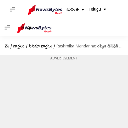
మరింత
Telugu
Telugu
హోమ్
/
వార్తలు
/
సినిమా వార్తలు
/
Rashmika Mandanna: రష్మిక డీప్‌ఫేక్ వీడియో తయారు చేసిన నిందితుడి అరెస్ట్
ADVERTISEMENT