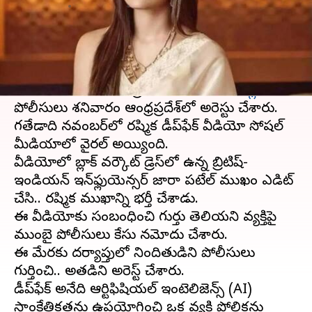
వ్రాసిన వారు
Jan 20, 2024
03:51 pm
Stalin
ఈ వార్తాకథనం ఏంటి
హీరోయిన్
రష్మిక మందన్న
డీప్‌ఫేక్ వీడియోకు
సంబంధించిన కేసులో ప్రధాన నిందితుడిని
దిల్లీ
పోలీసులు శనివారం ఆంధ్రప్రదేశ్‌లో అరెస్టు చేశారు.
గతేడాది నవంబర్‌లో రష్మిక డీప్‌ఫేక్ వీడియో సోషల్
మీడియాలో వైరల్ అయ్యింది.
వీడియోలో బ్లాక్ వర్కౌట్ డ్రెస్‌లో ఉన్న బ్రిటిష్-
ఇండియన్ ఇన్‌ఫ్లుయెన్సర్ జారా పటేల్ ముఖం ఎడిట్
చేసి.. రష్మిక ముఖాన్ని భర్తీ చేశాడు.
ఈ వీడియోకు సంబంధించి గుర్తు తెలియని వ్యక్తిపై
ముంబై పోలీసులు కేసు నమోదు చేశారు.
ఈ మేరకు దర్యాప్తులో నిందితుడిని పోలీసులు
గుర్తించి.. అతడిని అరెస్ట్ చేశారు.
డీప్‌ఫేక్ అనేది ఆర్టిఫిషియల్ ఇంటెలిజెన్స్ (AI)
సాంకేతికతను ఉపయోగించి ఒక వ్యక్తి పోలికను