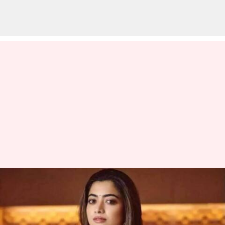
Rashmika Mandanna: రష్మిక
డీప్‌ఫేక్ వీడియో తయారు చేసిన
నిందితుడి అరెస్ట్