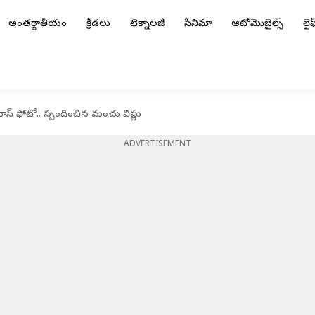
అంతర్జాతీయం
క్రీడలు
టెక్నాలజీ
సినిమా
ఆటోమొబైల్స్
లైఫ్
భాస్ ఫోటో.. స్పందించిన మంచు విష్ణు
ADVERTISEMENT