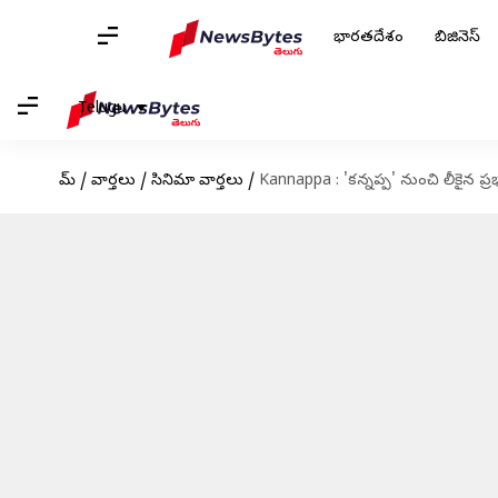
భారతదేశం
బిజినెస్
Telugu
హోమ్
/
వార్తలు
/
సినిమా వార్తలు
/
Kannappa : 'కన్నప్ప' నుంచి లీకైన ప్ర