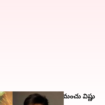
రభాస్ ఫోటో.. స్పందించిన మంచు విష్ణు