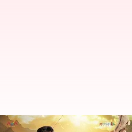
Kannappa : 'కన్నప్ప' నుంచి లీకైన ప్