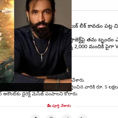
ప' నుండి రెబల్ స్టార్ ప్రభాస్ ఫస్ట్ లుక్ లీక్ కావడం పట్ల 
లేఖను విడుదల చేశారు.
ి, రెండు సంవత్సరాల నిబద్ధతతో ఈ ప్రాజెక్ట్‌పై తమ బృందం
్‌ను షేర్ చేయకుండా ఉండాలని విజ్ఞప్తి చేశారు.
సుకుంటామన్నారు. లీక్ చేసిన వారిని గుర్తించిన వారికి రూ. 5 లక్ష
్ అకౌంట్‌కు డైరెక్ట్ మెసేజ్ పంపాలని కోరారు.
మీరు పూర్తి చేశారు