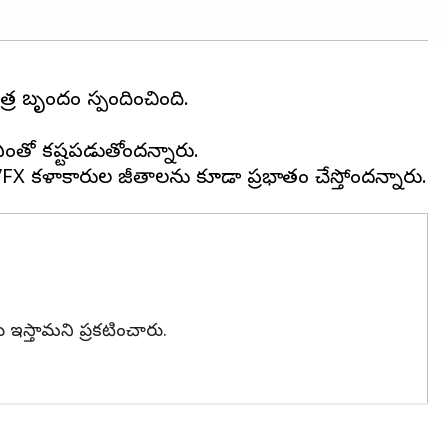
చిత్ర బృందం స్పందించింది.
 ఎంతో కష్టపడుతోందన్నారు.
లు ఇస్తామని ప్రకటించారు.