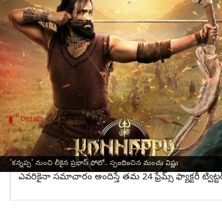
వ్రాసిన వారు
Nov 09, 2024
02:02 pm
Jayachandra Akuri
ఈ వార్తాకథనం ఏంటి
మంచు విష్ణు
హీరోగా నటిస్తున్న పాన్ ఇండియా చిత్రం 'కన్నప్
ఈ నేపథ్యంలో నిర్మాత, హీరో మంచు విష్ణు ఒక అధికారిక 
కన్నప్ప కోసం గడచిన ఎనిమిదేళ్లుగా కృషి చేస్తున్నామన
Details
కేసు నమోదు చేస్తాం
ఈ ఘటనపై పోలీస్ కేసు నమోదు చేస్తామన్నారు. ఇక లీక్ ఫుటేజ
ఈ లీక్ ఫుటేజ్‌ను ఎవరైనా షేర్ చేస్తే, చట్టపరమైన చర్యలు తీ
'కన్నప్ప' నుంచి లీకైన ప్రభాస్ ఫోటో.. స్పందించిన మంచు విష్ణు
ఎవరికైనా సమాచారం అందిస్తే తమ 24 ఫ్రేమ్స్ ఫ్యాక్టరీ ట్విట్టర