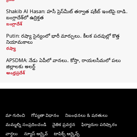
క్రికెట్
Shakib Al Hasan: హసీనా ప్రెస్‌మీట్‌ తర్వాత షకీబ్‌ ఇంటిపై దాడి..
బంగ్లాదేశ్‌లో ఉద్రిక్తత
బంగ్లాదేశ్
Putin: రష్యా సైన్యంలో భారీ మార్పులు.. కీలక పదవుల్లో కొత్త
నియామకాలు
రష్యా
APSDMA: నేడు ఏపీలో వానలు.. కోస్తా, రాయలసీమలో పలు
జిల్లాలకు అలర్ట్
ఆంధ్రప్రదేశ్
మా గురించి
గోప్యతా విధానం
నిబంధనలు & షరతులు
మమ్మల్ని సంప్రదించండి
నైతిక ప్రవర్తన
ఫిర్యాదుల పరిష్కారం
వార్తలు
న్యూస్ ఆర్కైవ్
టాపిక్స్ ఆర్కైవ్స్