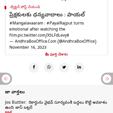
ట్విట్టర్ పోస్ట్ చేయండి
ప్రేక్షకులకు ధన్యవాదాలు : పాయల్
#Mangalavaaram
:
#PayalRajput
turns
emotional after watching the
film.
pic.twitter.com/X5LFdLevy8
— AndhraBoxOffice.Com (@AndhraBoxOffice)
November 16, 2023
మీరు పూర్తి చేశారు
తాజా వార్తలు
Jos Buttler: నా రికార్డును వైభవ్ సూర్యవంశీ బద్దలు కొట్టే అవకాశం
ఉంది: జాస్ బట్లర్