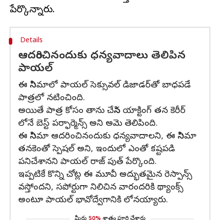
Details
ఆదరించినందుకు ధన్యవాదాలు తెలిపిన
పాయల్
ఈ సినిమాలో పాయల్ సెక్సువల్ డిజాడర్‌తో బాధపడే
పాత్రలో నటించింది.
అయితే పాత్ర కోసం తాను చేసిన యాక్టింగ్ తన కెరీర్
లోనే బెస్ట్ పర్ఫార్మెన్స్ అని అమె తెలిపింది.
ఈ సినిమా ఆదరించినందుకు ధన్యవాదాలని, ఈ సినిమా
తనకెంతో స్పెషల్ అని, ఇందులో ఎంతో కష్టపడి
పనిచేశానని పాయల్ రాజ్ పుత్ పేర్కొంది.
ఇప్పటికే కొన్ని చోట్ల ఈ మూవీ అద్భుతమైన రెస్పాన్స్
వస్తోందని, సపోర్టుగా నిలిచిన వారందరికి థ్యాంక్స్
అంటూ పాయల్ భావోద్వేగానికి లోనయ్యారు.
మీరు
50%
శాతం పూర్తి చేశారు