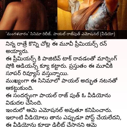
వ్రాసిన వారు
Nov 17, 2023
04:21 pm
Jayachandra Akuri
ఈ వార్తాకథనం ఏంటి
హీరోయిన్ పాయల్ రాజ్ పుత్ నటించిన '
మంగళవారం
'
'మంగళవారం' సినిమా రిలీజ్.. పాయల్ రాజ్‌పుత్ ఎమోషనల్ (వీడియో)
మూవీ ఇవాళ విడుదలైంది.
నిన్న రాత్రే కొన్ని చోట్ల ఈ మూవీ ప్రీమియర్స్ రన్
అయ్యారు.
ఈ ప్రీమియర్స్ కి పాజిటివ్ టాక్ రావడంతో మార్నింగ్
షోకి ఆడియన్స్ క్యూ కట్టారు. ప్రస్తుతం ఈ మూవీకి
సూపర్ రివ్యూస్ వస్తున్నాయి.
ముఖ్యంగా ఈ సినిమాలో పాయల్ అద్భుత నటనతో
ఆకట్టుకుంది.
ఈ సందర్భంగా పాయల్ రాజ్ పుత్ ఓ వీడియోను
విడుదల చేసింది.
ఇందులో ఆమె ఎమోషనల్ అవుతూ కనిపించారు.
ఇలాంటి వీడియోలు తాను ఎప్పుడూ పోస్ట్ చేయలేదని,
ఈ వీడియోను కూడా డిలీట్ చేస్తానని ఆమె