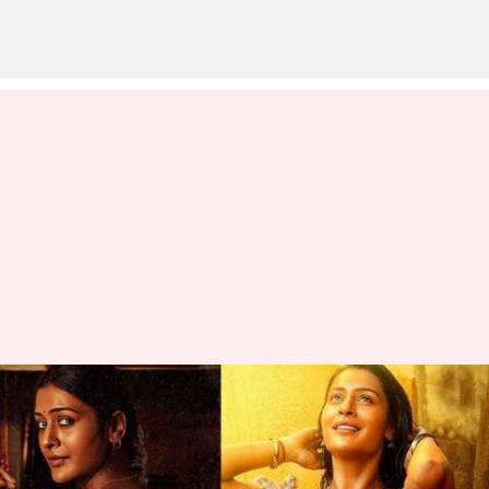
Payal Rajput: 'మంగళవారం'
సినిమా రిలీజ్.. పాయల్ రాజ్‌పుత్
ఎమోషనల్ (వీడియో)