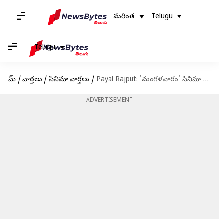
మరింత
Telugu
Telugu
హోమ్
/
వార్తలు
/
సినిమా వార్తలు
/
Payal Rajput: 'మంగళవారం' సినిమా రిలీజ్.. పాయల్ రాజ్‌పుత్ ఎమోషనల్ (వీడియో)
ADVERTISEMENT