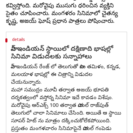
కవ్విస్తోంది. మరోవైపు ముసుగు ధ‌రించిన వ్యక్తిని
సైతం చూపించారు. మంగ‌ళ‌వారం సినిమాలో చైత‌న్య
details
పాన్ ఇండియ‌న్ స్థాయిలో దక్షిణాది భాషల్లో
సినిమా విడుదలకు సన్నాహాలు
పాన్ ఇండియ‌న్ రేంజ్ లో తెలుగుతో పాటు త‌మిళం, క‌న్న‌డ‌,
మ‌ల‌యాళ భాష‌ల్లో ఈ చిత్రాన్ని విడుదల
చేయనున్నారు.
మ‌హా స‌ముద్రం మూవీ తర్వాత అజ‌య్ భూప‌తి
ద‌ర్శ‌క‌త్వంలో వస్తోన్న సినిమా ఇదే కావడం విశేషం.
మ‌రోవైపు ఆర్ఎక్స్ 100 త‌ర్వాత పాయ‌ల్ రాజ్‌పుత్
తెలుగులో చాలా సినిమాలు చేసింది. అయితే ఆ స్థాయి
సూపర్ హిట్ ను మాత్రం దక్కించుకోలేకపోయింది.
ప్రస్తుతం మంగ‌ళ‌వారం సినిమాపైనే పాయ‌ల్‌ గంపెడు