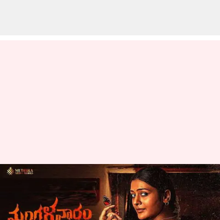
మంగళవారం నాడు మంగ‌ళ‌వారం టీజ‌ర్
రిలీజ్.. బోల్డ్‌ లుక్ ఇచ్చిన పాయ‌ల్
రాజ్‌పుత్