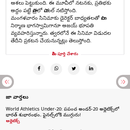
ఆశ‌లు పెట్టుకుంది. ఈ మూవీలో నటనకు, ప్రతిభకు
అద్దం పట్టే పాత్ర‌లో పాయ‌ల్ న‌టిస్తోంది.
మంగ‌ళ‌వారం సినిమాకు డైరెక్టర్ బాధ్యతలతో పాటు
నిర్మాణ భాగ‌స్వామిగానూ అజ‌య్ భూప‌తి
వ్య‌వ‌హ‌రిస్తున్నారు. త్వ‌ర‌లోనే ఈ సినిమా విడుదల
తేదీని ప్రకటన చేయనున్నట్లు తెలుస్తోంది.
మీరు పూర్తి చేశారు
తాజా వార్తలు
World Athletics Under-20: ప్రపంచ అండర్-20 అథ్లెటిక్స్‌లో
భారత్‌ శుభారంభం.. ఫైనల్స్‌లోకి ముగ్గురు!
అథ్లెటిక్స్