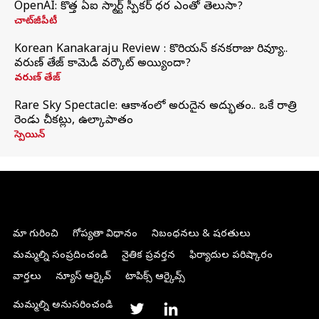
OpenAI: కొత్త ఏఐ స్మార్ట్ స్పీకర్ ధర ఎంతో తెలుసా?
చాట్‌జీపీటీ
Korean Kanakaraju Review : కొరియన్ కనకరాజు రివ్యూ..
వరుణ్ తేజ్ కామెడీ వర్కౌట్ అయ్యిందా?
వరుణ్ తేజ్
Rare Sky Spectacle: ఆకాశంలో అరుదైన అద్భుతం.. ఒకే రాత్రి
రెండు చీకట్లు, ఉల్కాపాతం
స్పెయిన్
మా గురించి
గోప్యతా విధానం
నిబంధనలు & షరతులు
మమ్మల్ని సంప్రదించండి
నైతిక ప్రవర్తన
ఫిర్యాదుల పరిష్కారం
వార్తలు
న్యూస్ ఆర్కైవ్
టాపిక్స్ ఆర్కైవ్స్
మమ్మల్ని అనుసరించండి