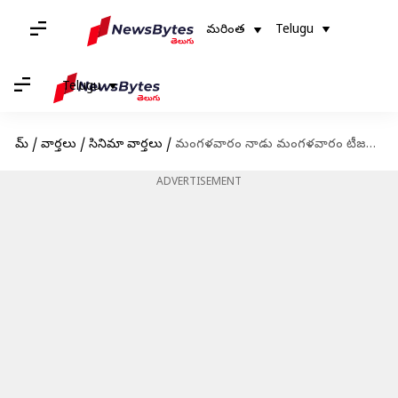
మరింత
Telugu
Telugu
హోమ్
/
వార్తలు
/
సినిమా వార్తలు
/
మంగళవారం నాడు మంగ‌ళ‌వారం టీజ‌ర్ రిలీజ్.. బోల్డ్‌ లుక్ ఇచ్చిన పాయ‌ల్ రాజ్‌పుత్
ADVERTISEMENT