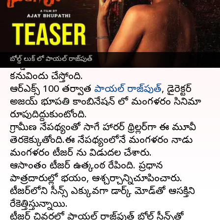
వ్రాసిన వారు
Jul 04, 2023
01:54 pm
TEJAVYAS BESTHA
ఈ వార్తాకథనం ఏంటి
మంగళవారం సినిమా టీజర్ రిలీజ్ అయ్యింది.ఈ మేరకు
బోల్డ్ లుక్ లో పాయ‌ల్ రాజ్‌పుత్
బోల్డ్ లుక్ తో పాయల్ రాజ్‌పుత్ అందాలతో
కనువిందు చేస్తోంది.
ఆర్ఎక్స్ 100 త‌ర్వాత
పాయ‌ల్ రాజ్‌పుత్‌
, డైరెక్ట‌ర్
అజ‌య్ భూప‌తి కాంబినేషన్ లో మంగ‌ళ‌వారం సినిమా
రూపుదిద్దుకుంటోంది.
గ్రామీణ నేపథ్యంతో సాగే హార‌ర్ థ్రిల్ల‌ర్‌గా ఈ మూవీ
తెరకెక్కుతోంది.ఈ నేపథ్యంలోనే మంగళవారం నాడు
మంగ‌ళ‌వారం టీజర్ ను విడుదల చేశారు.
ఆసాంతం టీజ‌ర్ ఉత్కంఠ‌ రేపింది. ప్రధాన
పాత్రదారుల్లో భ‌యం, ఆశ్చ‌ర్చాన్నిచూపించారు.
టీజ‌ర్‌లోని సీన్స్ ఎక్కువ‌గా డార్క్ మోడ్‌తో ఆస‌క్తిని
రేకెత్తిస్తున్నాయి.
టీజ‌ర్ చివ‌ర‌లో పాయ‌ల్ రాజ్‌పుత్‌ బోల్డ్ సీన్స్‌తో