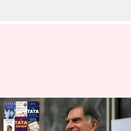
Ratan Tata's Documentary:
'మెగా ఐకాన్' రతన్ టాటా
డాక్యుమెంటరీ.. మిమ్మల్ని పెద్దగా కలలు