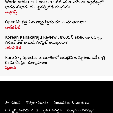
World Athletics Under-20: ప్రపంచ అండర్-20 అథ్లెటిక్స్‌లో
భారత్‌ శుభారంభం.. ఫైనల్స్‌లోకి ముగ్గురు!
అథ్లెటిక్స్
OpenAI: కొత్త ఏఐ స్మార్ట్ స్పీకర్ ధర ఎంతో తెలుసా?
చాట్‌జీపీటీ
Korean Kanakaraju Review : కొరియన్ కనకరాజు రివ్యూ..
వరుణ్ తేజ్ కామెడీ వర్కౌట్ అయ్యిందా?
వరుణ్ తేజ్
Rare Sky Spectacle: ఆకాశంలో అరుదైన అద్భుతం.. ఒకే రాత్రి
రెండు చీకట్లు, ఉల్కాపాతం
స్పెయిన్
మా గురించి
గోప్యతా విధానం
నిబంధనలు & షరతులు
మమ్మల్ని సంప్రదించండి
నైతిక ప్రవర్తన
ఫిర్యాదుల పరిష్కారం