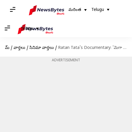
మరింత
Telugu
Telugu
హోమ్
/
వార్తలు
/
సినిమా వార్తలు
/
Ratan Tata's Documentary: 'మెగా ఐకాన్' రతన్ టాటా డాక్యుమెంటరీ.. మిమ్మల్ని పెద్దగా కలలు కనేలా ప్రేరేపిస్తుంది
ADVERTISEMENT