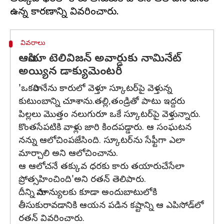
వివరాలు
ఆసియా టెలివిజన్‌ అవార్డుకు నామినేట్‌
అయ్యిన డాక్యుమెంటరీ
'ఒకసారి నేను కారులో వెళ్తూ స్కూటర్‌పై వెళ్తున్న
కుటుంబాన్ని చూశాను.తల్లి,తండ్రితో పాటు ఇద్దరు
పిల్లలు మొత్తం నలుగురూ ఒకే స్కూటర్‌పై వెళ్తున్నారు.
కొంతసేపటికి వాళ్లు జారి కిందపడ్డారు. ఆ సంఘటన
నన్ను ఆలోచింపజేసింది. స్కూటర్‌ను సేఫ్టీగా ఎలా
మార్చాలి అని ఆలోచించాను.
ఆ ఆలోచనే తక్కువ ధరకు కారు తయారుచేసేలా
ప్రోత్సహించింది'అని రతన్ తెలిపారు.
దీన్ని సామాన్యులకు కూడా అందుబాటులోకి
తీసుకురావడానికి ఆయన పడిన కష్టాన్ని ఆ ఎపిసోడ్‌లో
రతన్‌ వివరించారు.