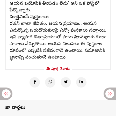
ఆయన బయోపిక్ తీయడం లేదు' అని ఒక పోస్ట్‌లో
పేర్కొన్నారు.
స్ఫూర్తినింపే పుస్తకాలు
రతన్‌ టాటా జీవితం, ఆయన ప్రయాణం, ఆయన
ఎదుర్కొన్న ఒడుదొడుకులపై ఎన్నో పుస్తకాలు వచ్చాయి.
ఇవి వ్యాపార ఔత్సాహికులతో పాటు సామాన్యులకు కూడా
పాఠాలు నేర్పుతాయి. ఆయన విలువలు ఈ పుస్తకాల
రూపంలో ఎప్పటీకీ సజీవంగానే ఉంటాయి. సమాజానికి
జ్ఞానాన్ని పంచుతూనే ఉంటాయి.
మీరు పూర్తి చేశారు
తాజా వార్తలు