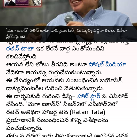
కనేలా ప్రేరేపిస్తుంది
వ్రాసిన వారు
Oct 10, 2024
02:37 pm
Sirish Praharaju
ఈ వార్తాకథనం ఏంటి
'మెగా ఐకాన్' రతన్ టాటా డాక్యుమెంటరీ.. మిమ్మల్ని పెద్దగా కలలు కనేలా
ప్రేరేపిస్తుంది
గొప్ప విలువలు కలిగిన మనసున్న వ్యక్తి పారిశ్రామిక వేత్త
రతన్ టాటా
ఇక లేరనే వార్త ఎంతోమందిని
కలచివేస్తోంది.
ఆయన లేని లోటు తీరనిది అంటూ
సోషల్ మీడియా
వేదికగా ఆయన్ను గుర్తుచేసుకుంటున్నారు.
ఈ నేపథ్యంలో ఆయనకు సంబంధించిన బయోపిక్‌,
డాక్యుమెంటరీల గురించి వెతుకుతున్నారు.
ఈ దార్శనికుడి గురించి డిస్నీ+
హాట్‌ స్టార్‌
ఓ ఎపిసోడ్‌
చేసింది. 'మెగా ఐకాన్‌స్' సీజన్‌2లో ఎపిసోడ్‌2లో
రతన్‌ అతిథిగా హాజరై తన (Ratan Tata)
ప్రయాణానికి సంబంధించిన కొన్ని విశేషాలను
పంచుకున్నారు.
తక్కువ ధరలో కారు తీసుకురావాలనే ఆలోచన వెనక