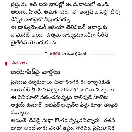
ప్రస్తుతం ఇది ఐదు భాషల్లో అందుబాటులో ఉంది.
తెలుగు, హిందీ, తమిళ, బెంగాలీ, ఇంగ్లిష్ భాషల్లో దీన్ని
డిస్నీ+ హాట్‌స్టార్‌లో వీక్షించవచ్చు.
ఈ డాక్యుమెంటరీ ఆసియా టెలివిజన్‌ అవార్డుకు
నామినేట్‌ అయి.. ఉత్తమ డాక్యుమెంటరీగా సిరీస్‌
టైటిల్‌ను గెలుచుకుంది.
మీరు
50%
శాతం పూర్తి చేశారు
వివరాలు
బయోపిక్‌పై వార్తలు
ప్రముఖ దర్శకురాలు సుధా కొంగర ఈ దార్శనికుడి
బయోపిక్‌ తీయనున్నట్లు 2022లో వార్తలు వచ్చాయి.
ఈ సినిమాలో నటించనున్నట్లు బాలీవుడ్ హీరోలు
అక్షయ్‌ కుమార్‌, అభిషేక్‌ బచ్చన్‌ల పేర్లు కూడా తెరపైకి
వచ్చాయి.
అయితే, దీనిపై సుధా కొంగర స్పష్టతనిచ్చారు. 'రతన్
టాటా అంటే నాకు ఎంతో ఇష్టం, గౌరవం. ప్రస్తుతానికి