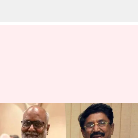
MM Keeravani-Murali Mohan:
మురళీ మోహన్ మనుమరాలితో
ఎంఎం కీరవాణి కుమారుడి పెళ్లి!