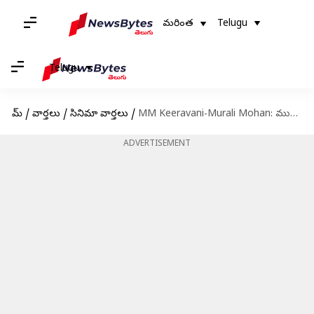
మరింత
Telugu
Telugu
హోమ్
/
వార్తలు
/
సినిమా వార్తలు
/
MM Keeravani-Murali Mohan: మురళీ మోహన్ మనుమరాలితో ఎంఎం కీరవాణి కుమారుడి పెళ్లి!
ADVERTISEMENT