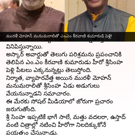
వ్రాసిన వారు
Oct 23, 2023
03:44 pm
Jayachandra Akuri
ఈ వార్తాకథనం ఏంటి
టాలీవుడ్‌
లో మంచి గుర్తింపు పొందిన రెండు పెద్ద
మురళీ మోహన్ మనుమరాలితో ఎంఎం కీరవాణి కుమారుడి పెళ్లి!
కుటుంబాలు వియ్యం అందుకుంటున్న వార్తలు జోరుగా
వినిపిస్తున్నాయి.
అస్కార్ అవార్డుతో తెలుగు పరిశ్రమను ప్రపంచానికి
తెలిపిన ఎం.ఎం కీరవాణి కుమారుడు హీరో శ్రీసింహ
పెళ్లి పీటలు ఎక్కనున్నట్లు తెలుస్తోంది.
నిర్మాత, వ్యాపారవేత్త అయిన మురళీ మోహన్
మనుమరాలితో శ్రీసింహ ఏడు అడుగులు
వేయనున్నాడని సమాచారం.
ఈ మేరకు సోషల్ మీడియాలో జోరుగా ప్రచారం
జరుగుతోంది.
శ్రీ సింహ ఇప్పటికే భాగే సాలే, మత్తు వదలరా, ఉస్తాద్
వంటి చిత్రాల్లో నటించి హీరోగా నిలదిక్కుకోనే
ప్రయత్నం చేస్తున్నాడు.