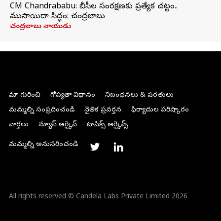
CM Chandrababu: బీసీల సంరక్షణకు ప్రత్యేక చట్టం..
ముసాయిదా సిద్ధం: చంద్రబాబు
చంద్రబాబు నాయుడు
మా గురించి
గోప్యతా విధానం
నిబంధనలు & షరతులు
మమ్మల్ని సంప్రదించండి
నైతిక ప్రవర్తన
ఫిర్యాదుల పరిష్కారం
వార్తలు
న్యూస్ ఆర్కైవ్
టాపిక్స్ ఆర్కైవ్స్
మమ్మల్ని అనుసరించండి
All rights reserved © Candela Labs Private Limited 2026