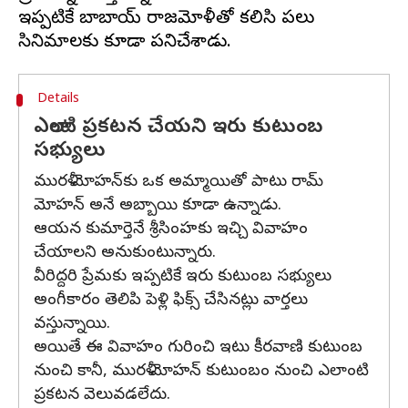
ఇప్పటికే బాబాయ్ రాజమోళీతో కలిసి పలు
Details
ఎలాంటి ప్రకటన చేయని ఇరు కుటుంబ
సభ్యులు
మురళీ మోహన్‌కు ఒక అమ్మాయితో పాటు రామ్
మోహన్ అనే అబ్బాయి కూడా ఉన్నాడు.
ఆయన కుమార్తెనే శ్రీసింహకు ఇచ్చి వివాహం
చేయాలని అనుకుంటున్నారు.
వీరిద్దరి ప్రేమకు ఇప్పటికే ఇరు కుటుంబ సభ్యులు
అంగీకారం తెలిపి పెళ్లి ఫిక్స్ చేసినట్లు వార్తలు
వస్తున్నాయి.
అయితే ఈ వివాహం గురించి ఇటు కీరవాణి కుటుంబ
నుంచి కానీ, మురళీ మోహన్ కుటుంబం నుంచి ఎలాంటి
ప్రకటన వెలువడలేదు.