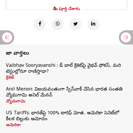
మీరు పూర్తి చేశారు
తాజా వార్తలు
Vaibhav Sooryavanshi : రెడ్ బాల్ క్రికెట్‌పై వైభవ్ ఫోకస్.. మరి
టెస్టుల్లోనూ రాణిస్తాడా?
క్రికెట్
Anil Menon: విజయవంతంగా స్పేస్‌వాక్‌ చేసిన భారత సంతతి
వ్యోమగామి అనిల్‌ మేనన్
వ్యోమగామి
US Tariffs: భారత్‌పై 100% టారిఫ్‌ మోత.. అమెరికా సెనెట్‌లో
కీలక బిల్లుకు ఆమోదం
అమెరికా