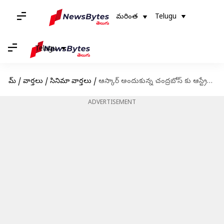
మరింత
Telugu
Telugu
హోమ్
/
వార్తలు
/
సినిమా వార్తలు
/
ఆస్కార్ అందుకున్న చంద్రబోస్ కు ఆస్ట్రేలియాలో అరుదైన గౌరవం
ADVERTISEMENT