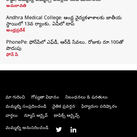
రోడ్డు, ఎమ్మెల్యే-ఎమ్మెల్సీ టవర్లకు తుది మెరుగులు
అమరావతి
Andhra Medical College: ఆంధ్ర వైద్యకళాశాలకు జాతీయ
స్థాయిలో 13వ ర్యాంకు.. ఏపీలో టాప్
ఆంధ్రప్రదేశ్
PhonePe: ఫోన్‌పేలో ఎఫ్‌డీ, ఆర్‌డీ సేవలు.. రోజుకు రూ.100తో
పొదుపు
ఫోన్‌ పే
మా గురించి
గోప్యతా విధానం
నిబంధనలు & షరతులు
మమ్మల్ని సంప్రదించండి
నైతిక ప్రవర్తన
ఫిర్యాదుల పరిష్కారం
వార్తలు
న్యూస్ ఆర్కైవ్
టాపిక్స్ ఆర్కైవ్స్
మమ్మల్ని అనుసరించండి