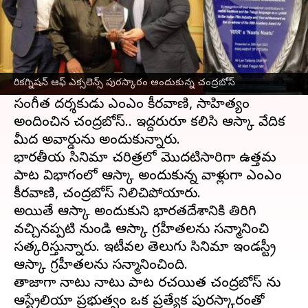
ఈ వార్తాకథనం ఏంటి
ఆర్ఆర్ఆర్
సినిమాలో
నాటు నాటు పాట
కు బెస్ట్ ఒరిజినల్
సాంగ్ విభాగంలో
ఆస్కార్ అవార్డు
వచ్చిన సంగతి
రికగ్నిషన్ ఆఫ్ ఎక్సలెన్స్ పురస్కారం అందుకున్న చంద్రబోస్
తెలిసిందే.
సంగీత దర్శకుడు ఎంఎం కీరవాణి, సాహిత్యం
అందించిన చంద్రబోస్.. ఇద్దరురూ కలిసి ఆస్కార్ వేదిక
మీద అవార్డును అందుకున్నారు.
భారతీయ సినిమా చరిత్రలో మొదటిసారిగా ఉత్తమ
పాట విభాగంలో ఆస్కార్ అందుకున్న వాళ్లుగా ఎంఎం
కీరవాణి, చంద్రబోస్ నిలిచిపోయారు.
అయితే ఆస్కార్ అందుకుని భారతదేశానికి తిరిగి
వచ్చినప్పటి నుండి ఆస్కార్ గ్రహీతలను సన్మానించి
సత్కరిస్తున్నారు. ఇటీవల తెలుగు సినిమా ఇండస్ట్రీ
ఆస్కార్ గ్రహీతలను సన్మానించింది.
తాజాగా నాటు నాటు పాట రచయిత చంద్రబోస్ ను
ఆస్ట్రేలియా ప్రభుత్వం ఒక ప్రత్యేక పురస్కారంతో