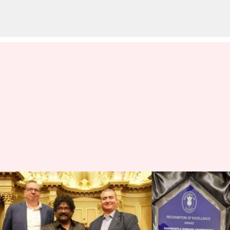
ఆస్కార్ అందుకున్న చంద్రబోస్ కు
ఆస్ట్రేలియాలో అరుదైన గౌరవం
వ్రాసిన వారు
Apr 27, 2023
05:30 pm
Sriram Pranateja