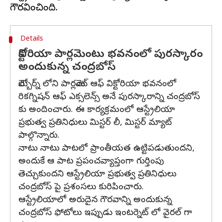
Details
విక్టోరియా పార్లమెంటు భవనంలో పురస్కారం
అందుకున్న చంద్రబోస్
మెల్బోర్న్ లోని పార్లమెంట్ ఆఫ్ విక్టోరియా భవనంలో
రికగ్నిషన్ ఆఫ్ ఎక్సలెన్స్ అనే పురస్కారాన్ని చంద్రబోస్
కు అందించారు. ఈ కార్యక్రమంలో ఆస్ట్రేలియా
ప్రభుత్వ ప్రతినిధులు మిస్టర్ లీ, మిస్టర్ మ్యాట్
పాల్గొన్నారు.
నాటు నాటు పాటలో ప్రాంతీయత ఉట్టిపడుతుందని,
అందుకే ఆ పాట ప్రపంచవ్యాప్తంగా గుర్తింపు
తెచ్చుకుందని ఆస్ట్రేలియా ప్రభుత్వ ప్రతినిధులు
చంద్రబోస్ పై ప్రశంసలు కురిపించారు.
ఆస్ట్రేలియాలో అరుదైన గౌరవాన్ని అందుకున్న
చంద్రబోస్ ఫోటోలు ఇప్పుడు ఇంటర్నెట్ లో వైరల్ గా