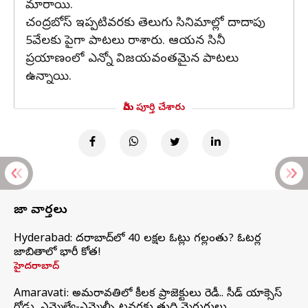
మారాయి.
చంద్రబోస్ ఇప్పటివరకు తెలుగు సినిమాల్లో దాదాపు
5వేలకు పైగా పాటలు రాశారు. ఆయన సినీ
ప్రయాణంలో ఎన్నో విజయవంతమైన పాటలు
ఉన్నాయి.
మీరు పూర్తి చేశారు
తాజా వార్తలు
Hyderabad: హైదరాబాద్‌లో 40 లక్షల ఓట్లు గల్లంతు? ఓటర్ల
జాబితాలో భారీ కోత!
హైదరాబాద్
Amaravati: అమరావతిలో కీలక ప్రాజెక్టులు రెడీ.. సీడ్‌ యాక్సెస్‌