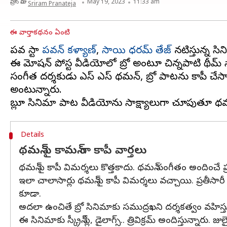
వ్రాసిన వారు
May 19, 2023
11:33 am
Sriram Pranateja
ఈ వార్తాకథనం ఏంటి
పవర్ స్టార్
పవన్ కళ్యాణ్
,
సాయి ధరమ్ తేజ్
నటిస్తున్న సిన
ఈ మోషన్ పోస్టర్ వీడియోలో బ్రో అంటూ చిన్నపాటి థీమ్ స
సంగీత దర్శకుడు ఎస్ ఎస్ థమన్, బ్రో పాటను కాపీ చేసా
అంటున్నారు.
Details
థమన్ పై కామన్ గా కాపీ వార్తలు
థమన్ పై కాపీ విమర్శలు కొత్తకాదు. థమన్ సంగీతం అందించే 
ఇలా చాలాసార్లు థమన్ పై కాపీ విమర్శలు వచ్చాయి. ప్రతీస
కూడా.
అదలా ఉంచితే బ్రో సినిమాకు సముద్రఖని దర్శకత్వం వహిస్
ఈ సినిమాకు స్క్రీన్ ప్లే, డైలాగ్స్.. త్రివిక్రమ్ అందిస్తున్నారు