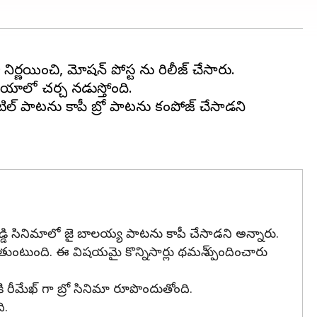
ా నిర్ణయించి, మోషన్ పోస్టర్ ను రిలీజ్ చేసారు.
డియాలో చర్చ నడుస్తోంది.
టిల్ పాటను కాపీ బ్రో పాటను కంపోజ్ చేసాడని
డ్డి సినిమాలో జై బాలయ్య పాటను కాపీ చేసాడని అన్నారు.
ుతుంటుంది. ఈ విషయమై కొన్నిసార్లు థమన్ స్పందించారు
రీమేఖ్ గా బ్రో సినిమా రూపొందుతోంది.
ి.