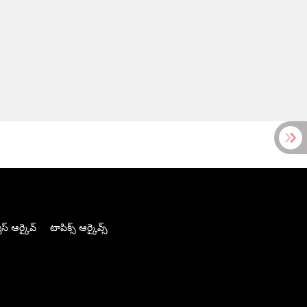
స్ ఆర్కైవ్
టాపిక్స్ ఆర్కైవ్స్