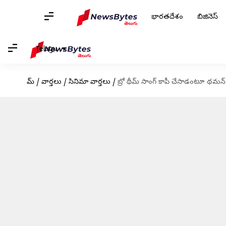
భారతదేశం
బిజినెస్
Telugu
హోమ్
/
వార్తలు
/
సినిమా వార్తలు
/
బ్రో థీమ్ సాంగ్ కాపీ చేసాడంటూ థమన్