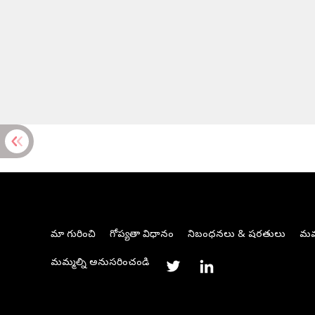
మా గురించి
గోప్యతా విధానం
నిబంధనలు & షరతులు
మమ్
మమ్మల్ని అనుసరించండి