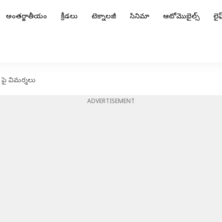
అంతర్జాతీయం
క్రీడలు
టెక్నాలజీ
సినిమా
ఆటోమొబైల్స్
లైఫ్
 పై విమర్శలు
ADVERTISEMENT