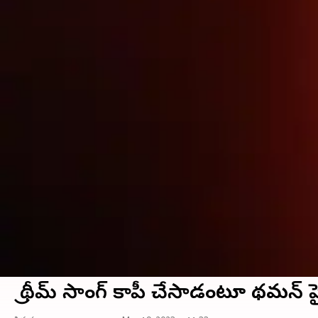
బ్రో థీమ్ సాంగ్ కాపీ చేసాడంటూ థమన్ 