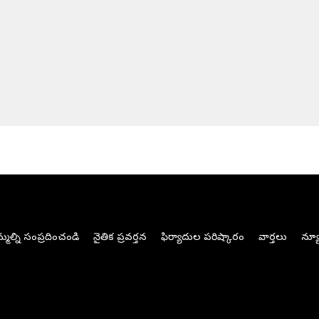
మల్ని సంప్రదించండి
నైతిక ప్రవర్తన
ఫిర్యాదుల పరిష్కారం
వార్తలు
న్యూ