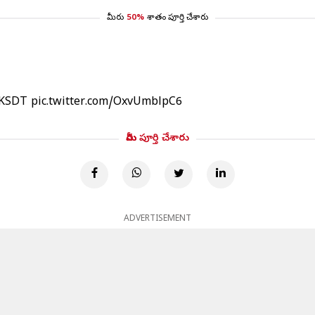
మీరు
50%
శాతం పూర్తి చేశారు
KSDT
pic.twitter.com/OxvUmblpC6
మీరు పూర్తి చేశారు
ADVERTISEMENT