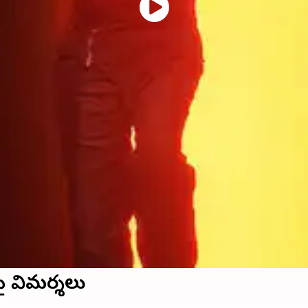
పై విమర్శలు