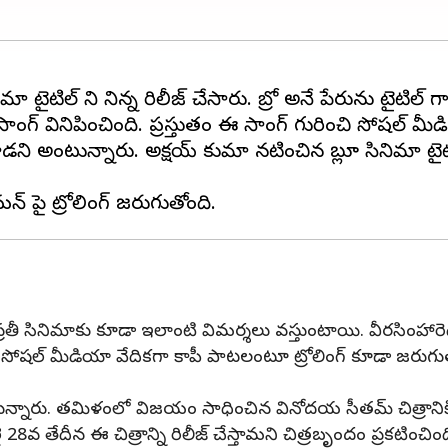
ిమా టైటిల్ ని నిన్న రిలీజ్ చేసారు. బ్రో అనే పేరును టైటిల్ గ
ాంగ్ వినిపించింది. ప్రస్తుతం ఈ సాంగ్ గురించి సోషల్ మీ
డని అంటున్నారు. అక్షయ్ కుమార్ నటించిన బ్లూ సినిమా టై
ప్రతీ సినిమాకు కూడా ఇలాంటి విమర్శలు వస్తుంటాయి. వీరసింహారె
ారీ సోషల్ మీడియా వేదికగా కాపీ పాటలంటూ ట్రోలింగ్ కూడా జరుగ
తున్నారు. తమిళంలో విజయం సాధించిన వినోదయ సీతమ్ చిత్రానికి 
. జులై 28వ తేదీన ఈ చిత్రాన్ని రిలీజ్ చేస్తామని చిత్రబృందం ప్రకటించింద