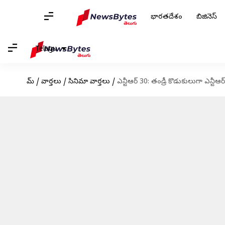
భారతదేశం
బిజినెస్
Telugu
హోమ్
/
వార్తలు
/
సినిమా వార్తలు
/
ఎన్టీఆర్ 30: తండ్రీ కొడుకులుగా ఎన్టీఆ