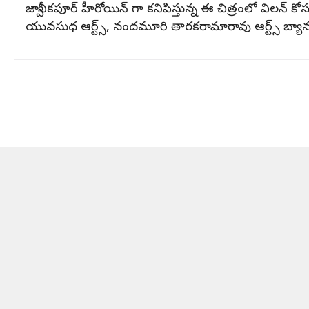
జాన్వీ కపూర్ హీరోయిన్ గా కనిపిస్తున్న ఈ చిత్రంలో విలన్ 
యువసుధ ఆర్ట్స్, నందమూరి తారకరామారావు ఆర్ట్స్ బ్యానర్లు సం