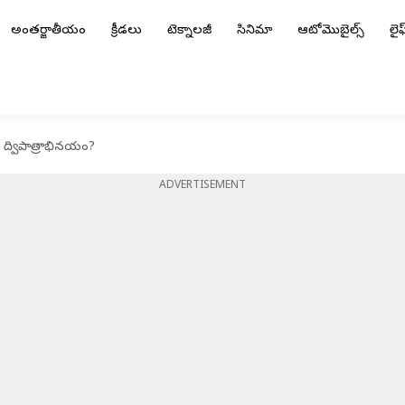
అంతర్జాతీయం
క్రీడలు
టెక్నాలజీ
సినిమా
ఆటోమొబైల్స్
లైఫ్
ర్ ద్విపాత్రాభినయం?
ADVERTISEMENT