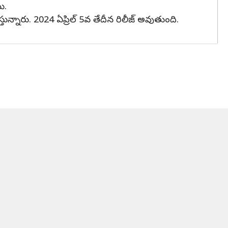
ి.
స్తున్నారు. 2024 ఏప్రిల్ 5వ తేదీన రిలీజ్ అవుతుంది.