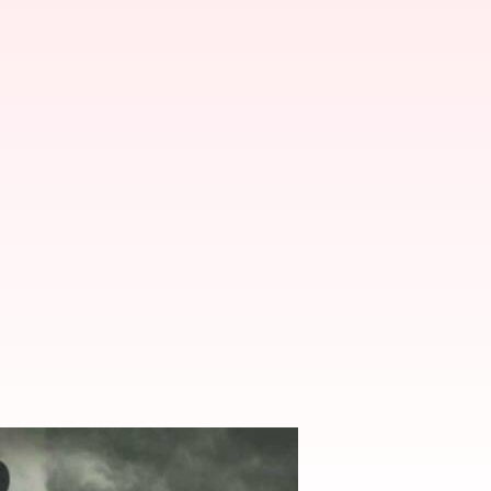
 ద్విపాత్రాభినయం?