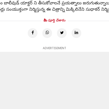
కోసం బాలీవుడ్ యాక్టర్ ని తీసుకోవాలనే ప్రయత్నాలు జరుగుతున్నాయ
యుక్తంగా నిర్మిస్తున్న ఈ చిత్రాన్ని మిక్కిలినేని సుధాకర్ నిర్మి
మీరు పూర్తి చేశారు
ADVERTISEMENT