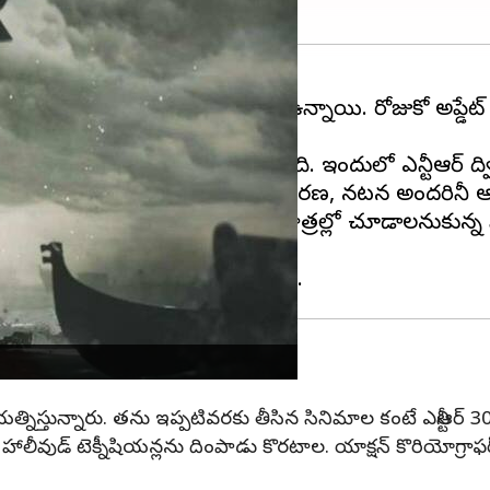
చనాలు రోజురోజుకు పెరుగుతూనే ఉన్నాయి. రోజుకో అప్డ
డీయాలో విపరీతమైన చర్చ నడుస్తోంది. ఇందులో ఎన్టీఆర్ 
నారని, తండ్రి పాత్రలో ఎన్టీఆర్ వేషధారణ, నటన అందరినీ ఆ
్పాలి. ఎన్టీఆర్ ని విభిన్నమైన పాత్రల్లో చూడాలనుకున్న 
శివ ప్రయత్నిస్తున్నారు. తను ఇప్పటివరకు తీసిన సినిమాల కంటే ఎన్ట
ీవుడ్ టెక్నీషియన్లను దింపాడు కొరటాల. యాక్షన్ కొరియోగ్రాఫర్ కెన్నీ