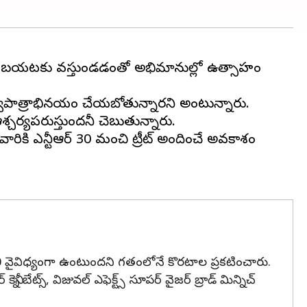
ేట్ బయటకు వస్తుండడంతో అభిమానుల్లో ఉత్సాహం
ద్విపాత్రాభినయం చేయబోతున్నారని అంటున్నారు.
శ్చర్యపరుస్తుందనీ చెబుతున్నారు.
వారికి ఎన్టీఆర్ 30 మంచి ట్రీట్ అందించే అవకాశం
ీఆర్ 30 వైవిధ్యంగా ఉంటుందని గతంలోనే కొరటాల ప్రకటించారు.
 బేట్స్, విజువల్ ఎఫెక్ట్స్ సూపర్ వైజర్ బ్రాడ్ మిన్నిచ్