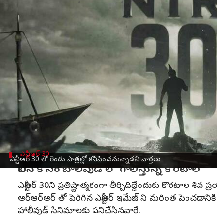
వ్రాసిన వారు
Apr 10, 2023
11:18 am
Sriram Pranateja
ఈ వార్తాకథనం ఏంటి
జూనియర్ ఎన్టీఆర్ నుండి వస్తున్న
ఎన్టీఆర్ 30
సినిమాపై అం
పెరిగిపోతూ ఉంది.
తాజాగా ఎన్టీఆర్ 30లో
ఎన్టీఆర్
రోల్ గురించి సోషల్ మీ
తండ్రీ కొడుకులుగా ఎన్టీఆర్ ద్విపాత్రాభినయం చేయనున్
ఇకవేళ ఇదే నిజమైతే ఎన్టీఆర్ అభిమానులకు పండగే అని చెప
ఉంటుంది.
ఎన్టీఆర్ 30
ఎన్టీఆర్ 30 లో రెండు పాత్రల్లో కనిపించనున్నాడని వార్తలు
విలన్ కోసం బాలీవుడ్ లో గాలిస్తున్న కొరటాల
ఎన్టీఆర్ 30ని ప్రతిష్టాత్మకంగా తీర్చిదిద్దేందుకు కొరటాల 
ఆర్ఆర్ఆర్ తో పెరిగిన ఎన్టీఆర్ ఇమేజ్ ని మరింత పెంచడానికి హాల
హాలీవుడ్ సినిమాలకు పనిచేసినవారే.