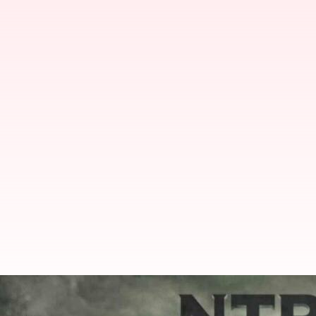
ఎన్టీఆర్ 30: తండ్రీ కొడుకులుగా ఎన్టీఆర్