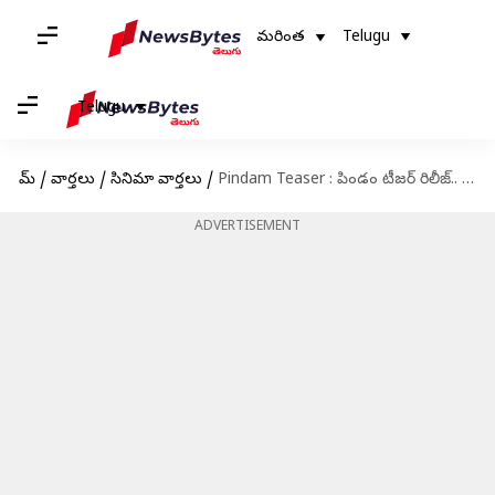
మరింత
Telugu
Telugu
హోమ్
/
వార్తలు
/
సినిమా వార్తలు
/
Pindam Teaser : పిండం టీజర్ రిలీజ్.. ఆత్మలు, పిండం నిజ ఘటనల ఆధారంగా తెరకెక్కిన సినిమా
ADVERTISEMENT