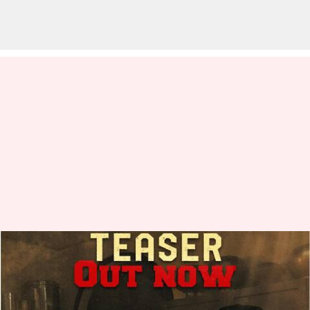
Pindam Teaser : పిండం టీజర్
రిలీజ్.. ఆత్మలు, పిండం నిజ ఘటనల
ఆధారంగా తెరకెక్కిన సినిమా