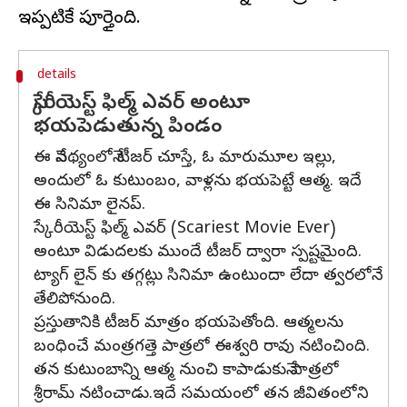
details
స్కేరీయెస్ట్ ఫిల్మ్ ఎవర్ అంటూ
భయపెడుతున్న పిండం
ఈ నేపథ్యంలోనే టీజర్ చూస్తే, ఓ మారుమూల ఇల్లు,
అందులో ఓ కుటుంబం, వాళ్లను భయపెట్టే ఆత్మ. ఇదే
ఈ సినిమా లైనప్.
స్కేరీయెస్ట్ ఫిల్మ్ ఎవర్ (Scariest Movie Ever)
అంటూ విడుదలకు ముందే టీజర్ ద్వారా స్పష్టమైంది.
ట్యాగ్ లైన్ కు తగ్గట్లు సినిమా ఉంటుందా లేదా త్వరలోనే
తేలిపోనుంది.
ప్రస్తుతానికి టీజర్ మాత్రం భయపెతోంది. ఆత్మలను
బంధించే మంత్రగత్తె పాత్రలో ఈశ్వరి రావు నటించింది.
తన కుటుంబాన్ని ఆత్మ నుంచి కాపాడుకునే పాత్రలో
శ్రీరామ్ నటించాడు.ఇదే సమయంలో తన జీవితంలోని