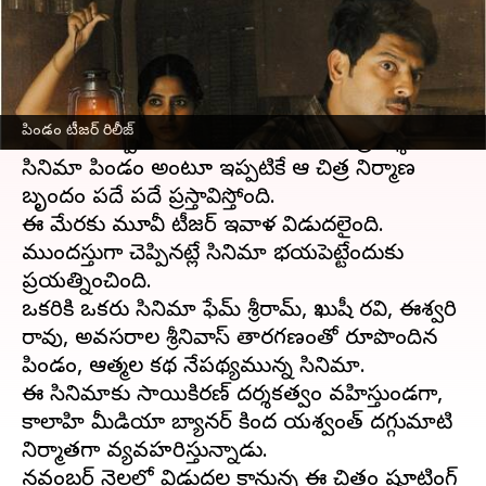
వ్రాసిన వారు
Oct 30, 2023
04:33 pm
TEJAVYAS BESTHA
ఈ వార్తాకథనం ఏంటి
టాలీవుడ్
⁬లో మరో హార్రర్ చిత్రం పిండం టీజర్ వచ్చేసింది.
పిండం టీజర్ రిలీజ్
అయితే ఎప్పుడూ లేనంతగా భయానకం ప్రదర్శించే
సినిమా పిండం అంటూ ఇప్పటికే ఆ చిత్ర నిర్మాణ
బృందం పదే పదే ప్రస్తావిస్తోంది.
ఈ మేరకు మూవీ టీజర్ ఇవాళ విడుదలైంది.
ముందస్తుగా చెప్పినట్లే సినిమా భయపెట్టేందుకు
ప్రయత్నించింది.
ఒకరికి ఒకరు సినిమా ఫేమ్ శ్రీరామ్, ఖుషీ రవి, ఈశ్వరి
రావు, అవసరాల శ్రీనివాస్ తారగణంతో రూపొందిన
పిండం, ఆత్మల కథ నేపథ్యమున్న సినిమా.
ఈ సినిమాకు సాయికిరణ్ దర్శకత్వం వహిస్తుండగా,
కాలాహి మీడియా బ్యానర్ కింద యశ్వంత్ దగ్గుమాటి
నిర్మాతగా వ్యవహరిస్తున్నాడు.
నవంబర్ నెలలో విడుదల కానున్న ఈ చిత్రం షూటింగ్