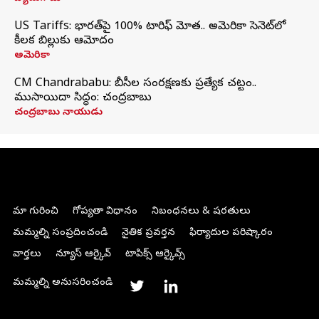
US Tariffs: భారత్‌పై 100% టారిఫ్‌ మోత.. అమెరికా సెనెట్‌లో
కీలక బిల్లుకు ఆమోదం
అమెరికా
CM Chandrababu: బీసీల సంరక్షణకు ప్రత్యేక చట్టం..
ముసాయిదా సిద్ధం: చంద్రబాబు
చంద్రబాబు నాయుడు
మా గురించి
గోప్యతా విధానం
నిబంధనలు & షరతులు
మమ్మల్ని సంప్రదించండి
నైతిక ప్రవర్తన
ఫిర్యాదుల పరిష్కారం
వార్తలు
న్యూస్ ఆర్కైవ్
టాపిక్స్ ఆర్కైవ్స్
మమ్మల్ని అనుసరించండి