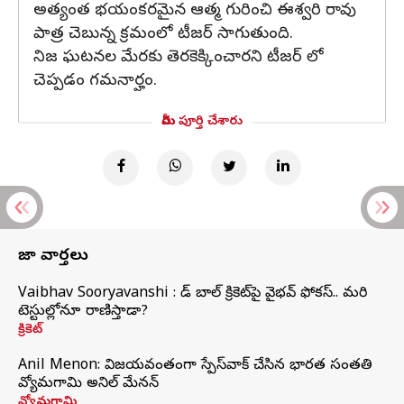
అత్యంత భయంకరమైన ఆత్మ గురించి ఈశ్వరి రావు
పాత్ర చెబున్న క్రమంలో టీజర్ సాగుతుంది.
నిజ ఘటనల మేరకు తెరకెక్కించారని టీజర్ లో
చెప్పడం గమనార్హం.
మీరు పూర్తి చేశారు
తాజా వార్తలు
Vaibhav Sooryavanshi : రెడ్ బాల్ క్రికెట్‌పై వైభవ్ ఫోకస్.. మరి
టెస్టుల్లోనూ రాణిస్తాడా?
క్రికెట్
Anil Menon: విజయవంతంగా స్పేస్‌వాక్‌ చేసిన భారత సంతతి
వ్యోమగామి అనిల్‌ మేనన్
వ్యోమగామి