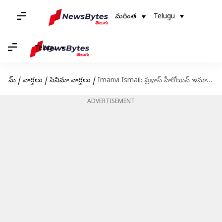
మరింత
Telugu
Telugu
హోమ్
/
వార్తలు
/
సినిమా వార్తలు
/
Imanvi Ismail: ప్రభాస్ హీరోయిన్ ఇమాన్వికి మరో సినిమా ఎందుకు ప్రకటించలేదు?.. 'ఫౌజీ' ఒప్పందమే కారణమా?
ADVERTISEMENT