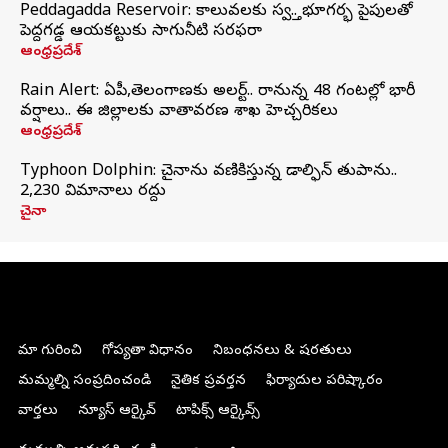
Peddagadda Reservoir: కాలువలకు స్వస్తి.. భూగర్భ పైపులతో
పెద్దగడ్డ ఆయకట్టుకు సాగునీటి సరఫరా
ఆంధ్రప్రదేశ్
Rain Alert: ఏపీ,తెలంగాణకు అలర్ట్.. రానున్న 48 గంటల్లో భారీ
వర్షాలు.. ఈ జిల్లాలకు వాతావరణ శాఖ హెచ్చరికలు
ఆంధ్రప్రదేశ్
Typhoon Dolphin: చైనాను వణికిస్తున్న డాల్ఫిన్‌ తుపాను..
2,230 విమానాలు రద్దు
చైనా
మా గురించి
గోప్యతా విధానం
నిబంధనలు & షరతులు
మమ్మల్ని సంప్రదించండి
నైతిక ప్రవర్తన
ఫిర్యాదుల పరిష్కారం
వార్తలు
న్యూస్ ఆర్కైవ్
టాపిక్స్ ఆర్కైవ్స్