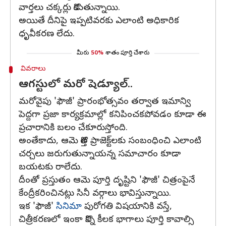
వార్తలు చక్కర్లు కొడుతున్నాయి.
అయితే దీనిపై ఇప్పటివరకు ఎలాంటి అధికారిక
ధృవీకరణ లేదు.
మీరు
50%
శాతం పూర్తి చేశారు
వివరాలు
ఆగస్టులో మరో షెడ్యూల్..
మరోవైపు 'ఫౌజీ' ప్రారంభోత్సవం తర్వాత ఇమాన్వి
పెద్దగా ప్రజా కార్యక్రమాల్లో కనిపించకపోవడం కూడా ఈ
ప్రచారానికి బలం చేకూరుస్తోంది.
అంతేకాదు, ఆమె కొత్త ప్రాజెక్ట్‌లకు సంబంధించి ఎలాంటి
చర్చలు జరుగుతున్నాయన్న సమాచారం కూడా
బయటకు రాలేదు.
దీంతో ప్రస్తుతం ఆమె పూర్తి దృష్టిని 'ఫౌజీ' చిత్రంపైనే
కేంద్రీకరించినట్లు సినీ వర్గాలు భావిస్తున్నాయి.
ఇక 'ఫౌజీ'
సినిమా
పురోగతి విషయానికి వస్తే,
చిత్రీకరణలో ఇంకా కొన్ని కీలక భాగాలు పూర్తి కావాల్సి