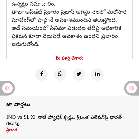
ఉన్నట్లు సమాచారం.
తాజా అప్‌డేట్ ప్రకారం ప్రభాస్ ఆగస్టు నెలలో మరోసారి
షూటింగ్‌లో పాల్గొనే అవకాశముందని తెలుస్తోంది.
అదే సమయంలో సినిమా విడుదల తేదీపై అధికారిక
ప్రకటన కూడా వెలువడే అవకాశం ఉందని ప్రచారం
జరుగుతోంది.
మీరు పూర్తి చేశారు
తాజా వార్తలు
IND vs SL XI: సిరాజ్‌ హ్యాట్రిక్‌ సిక్సర్లు.. శ్రీలంక ఎలెవన్‌పై భారత్‌
గెలుపు
శ్రీలంక