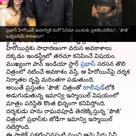
కారణమా?
వ్రాసిన వారు
Jul 08, 2026
11:04 am
Moogati Shabari
ఈ వార్తాకథనం ఏంటి
ప్రభాస్ హీరోయిన్ ఇమాన్వికి మరో సినిమా ఎందుకు ప్రకటించలేదు?.. 'ఫౌజీ'
ఒప్పందమే కారణమా?
పెద్ద స్టార్ హీరోతో సినీ ప్రయాణాన్ని ప్రారంభించే
హీరోయిన్లకు సాధారణంగా వరుస అవకాశాలు
దక్కడం ఇండస్ట్రీలో తరచూ కనిపించే విషయం.
ముఖ్యంగా పాన్ ఇండియా స్టార్
ప్రభాస్
సరసన తొలి
చిత్రంలో నటించే అవకాశం వస్తే, ఆ హీరోయిన్‌పై దర్శక
నిర్మాతల దృష్టి మరింతగా పడుతుంది.
అయితే ప్రస్తుతం 'ఫౌజీ' చిత్రంతో
టాలీవుడ్‌
లోకి
అడుగుపెడుతున్న ఇమాన్వి ఇస్మాయిల్ విషయంలో
మాత్రం పరిస్థితి కొంత భిన్నంగా కనిపిస్తోంది.
దర్శకుడు హను రాఘవపూడి తెరకెక్కిస్తున్న 'ఫౌజీ'
చిత్రంలో ప్రభాస్‌కు జోడీగా ఇమాన్వి ఇస్మాయిల్
నటిస్తోంది.
ఈ ప్రాజెక్ట్ ప్రకటించినప్పటి నుంచి ఆమె పేరు సినీ