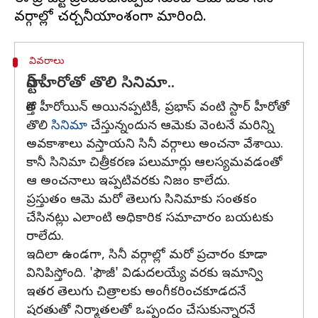
వివరాలు
స్టార్ హీరోతో తొలి సినిమా..
కొత్త హీరోయిన్ అయినప్పటికీ, ప్రభాస్ వంటి స్టార్ హీరోతో
తొలి
సినిమా
చేస్తున్నందున ఆమెకు వెంటనే మరిన్ని
అవకాశాలు వస్తాయని సినీ వర్గాలు అంచనా వేశాయి.
కానీ సినిమా చిత్రీకరణ పలుమార్లు ఆలస్యమవడంతో
ఆ అంచనాలు ఇప్పటివరకు నిజం కాలేదు.
ప్రస్తుతం ఆమె మరో తెలుగు సినిమాకు సంతకం
చేసినట్లు ఎలాంటి అధికారిక సమాచారం బయటకు
రాలేదు.
ఇదిలా ఉండగా, సినీ వర్గాల్లో మరో ప్రచారం కూడా
వినిపిస్తోంది. 'ఫౌజీ' విడుదలయ్యే వరకు ఇమాన్వి
ఇతర తెలుగు చిత్రాలకు అంగీకరించకూడదనే
షరతుతో నిర్మాతలతో ఒప్పందం చేసుకున్నారనే