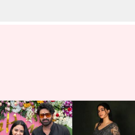
Imanvi Ismail: ప్రభాస్ హీరోయిన్
ఇమాన్వికి మరో సినిమా ఎందుకు
ప్రకటించలేదు?.. 'ఫౌజీ' ఒప్పందమే