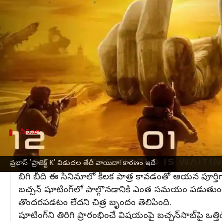
వ్రాసిన వారు
May 11, 2023
02:30 pm
Stalin
ఈ వార్తాకథనం ఏంటి
రెబల్ స్టార్
ప్రభాస్
, పొడుగుకాళ్ల సుందరి దీపికా హీరోహీరోయిన్ల
ఈ సినిమాలో అమితాబ్ బచ్చన్ కీలక పాత్ర పోషిస్తున్న
వాస్తవానికి ఈ సినిమాను 2024, జనవరి 12 విడుదల చ
ప్రాజెక్ట్ K షూటింగ్ సమయంలో అమితాబ్ బచ్చన్ పక్
సినిమా
అమితాబ్ పూర్తిగా కోలుకున్నాకే షూటింగ్ ప్ర
ఒక వేళ అమితాబ్ గాయాల నుంచి కోలుకున్నా, ఆయన యువ ఆర్
ప్రభాస్ 'ప్రాజెక్ట్ K' విడుదల తేదీ వాయిదా! కారణం ఇదే
బిగి బీది ఈ సినిమాలో కీలక పాత్ర కావడంతో ఆయన పూర్తిగా 
బచ్చన్ షూటింగ్‌లో పాల్గొనడానికి ఎంత సమయం పడుతుందో
తొందరపడటం లేదని చిత్ర బృందం తెలిపింది.
షూటింగ్‌ని తిరిగి ప్రారంభించే విషయంపై బచ్చన్‌సాబ్‌పై ఒత