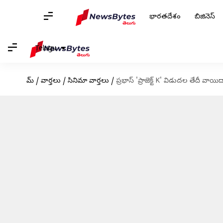
భారతదేశం
బిజినెస్
Telugu
హోమ్
/
వార్తలు
/
సినిమా వార్తలు
/
ప్రభాస్ 'ప్రాజెక్ట్ K' విడుదల తేదీ వా