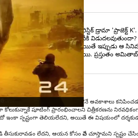
ు దర్శకుడు నాగ్ అశ్విన్ ఫ్యూచరిస్టిక్ డ్రామా 'ప్రాజెక్ట్ K'.
ారు. అయితే ఈ
సినిమా
అనుకున్న తేదీకి విడుదలవుతుందా?
ేయాలని చిత్ర బృందం అనుకుంది. అయితే ఇప్పుడు ఆ సిని
కటెముక, బొటనవేలుకు గాయాలయ్యాయి. ప్రస్తుతం అమితాబ్ 
ారంభించే యోచనలో యూనిట్
టిస్టులతో పోటీపడి షూటింగ్‌లో పాల్గొనే అవకాశాలు కనిపించడ
కోలుకున్నాకే షూటింగ్ ప్రారంభించాలని చిత్రీకరణను నిరవధికంగ
 ఇంకా స్పష్టంగా తెలియలేదని, అయితే ఈ విషయంలో దర్శకుడు 
్తిడి తీసుకురావడం లేదని, ఆయన కోసం వేచి చూస్తామని స్పష్టం చేస