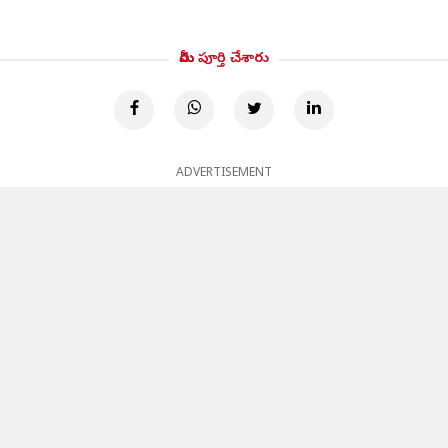
మీరు పూర్తి చేశారు
ADVERTISEMENT