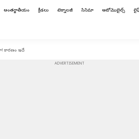
అంతర్జాతీయం
క్రీడలు
టెక్నాలజీ
సినిమా
ఆటోమొబైల్స్
లైఫ్
యిదా! కారణం ఇదే
ADVERTISEMENT