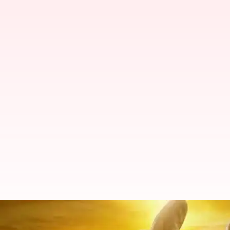
ప్రభాస్ 'ప్రాజెక్ట్ K' విడుదల తేదీ వ