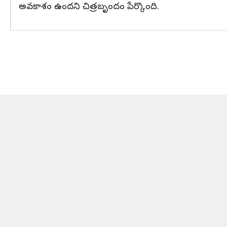
అవకాశం ఉందని చిత్రబృందం పేర్కొంది.