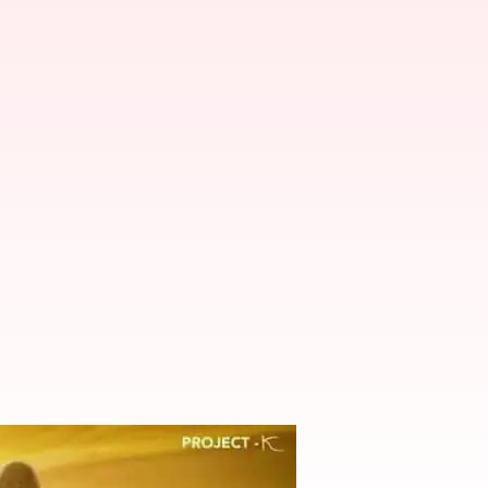
ాయిదా! కారణం ఇదే