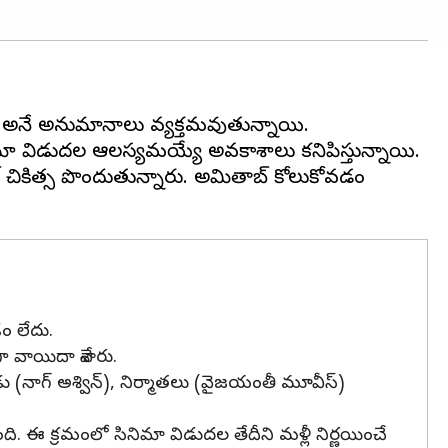
 అనే అనుమానాలు వ్యక్తమవుతున్నాయి.
మా విడుదల ఆలస్యమయ్యే అవకాశాలు కనిపిస్తున్నాయి.
చికిత్స పొందుతున్నారు. అమితాబ్ కోలుకోవడం
ం లేదు.
ా వాయిదా వేశారు.
(నాగ్ అశ్విన్), నిర్మాతలు (వైజయంతీ మూవీస్)
ింది. ఈ క్రమంలో సినిమా విడుదల తేదీని మళ్లీ నిర్ణయించే