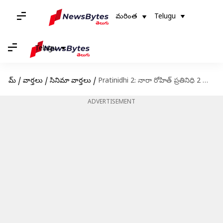
మరింత
Telugu
Telugu
హోమ్
/
వార్తలు
/
సినిమా వార్తలు
/
Pratinidhi 2: నారా రోహిత్ ప్రతినిధి 2 ట్రైలర్ రిలీజ్.. కాంట్రవర్సీని టచ్ చేసిన దర్శకుడు
ADVERTISEMENT