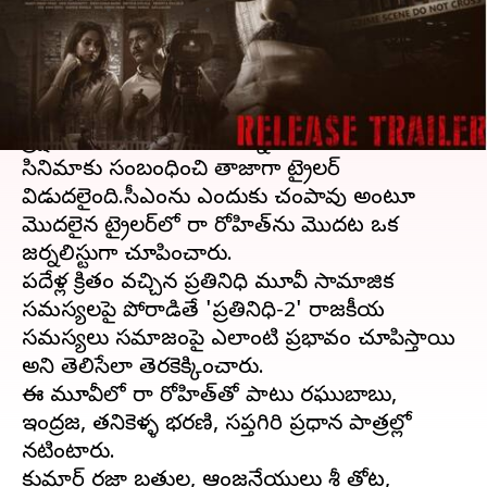
వ్రాసిన వారు
May 08, 2024
05:03 pm
Stalin
ఈ వార్తాకథనం ఏంటి
నారా రోహిత్ కాస్త గ్యాప్ తర్వాత '
ప్రతినిధి 2
' సినిమాతో
ప్రేక్షకుల ముందుకు రాబోతున్న సంగతి తెలిసిందే.
సినిమాకు సంబంధించి తాజాగా ట్రైలర్
విడుదలైంది.సీఎంను ఎందుకు చంపావు అంటూ
మొదలైన ట్రైలర్​లో నారా రోహిత్​ను మొదట ఒక
జర్నలిస్టుగా చూపించారు.
పదేళ్ల క్రితం వచ్చిన ప్రతినిధి మూవీ సామాజిక
సమస్యలపై పోరాడితే 'ప్రతినిధి-2' రాజకీయ
సమస్యలు సమాజంపై ఎలాంటి ప్రభావం చూపిస్తాయి
అని తెలిసేలా తెరకెక్కించారు.
ఈ మూవీలో నారా రోహిత్​తో పాటు రఘుబాబు,
ఇంద్రజ, తనికెళ్ళ భరణి, సప్తగిరి ప్రధాన పాత్రల్లో
నటింటారు.
కుమార్ రజా బత్తుల, ఆంజనేయులు శ్రీ తోట,