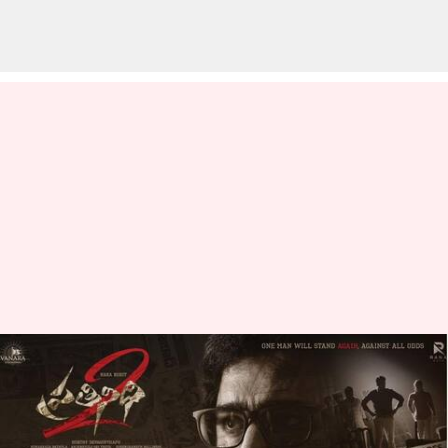
Pratinidhi 2: నారా రోహిత్ ప్రతినిధి 2
ట్రైలర్ రిలీజ్.. కాంట్రవర్సీని టచ్
చేసిన దర్శకుడు