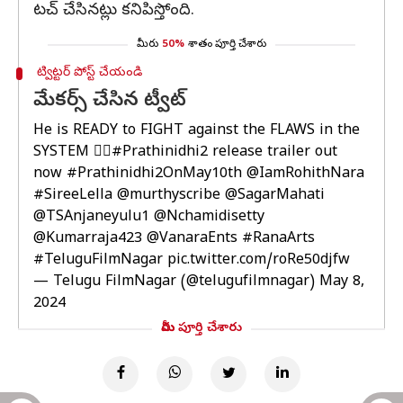
టచ్​ చేసినట్లు కనిపిస్తోంది.
మీరు
50%
శాతం పూర్తి చేశారు
ట్విట్టర్ పోస్ట్ చేయండి
మేకర్స్ చేసిన ట్వీట్
He is READY to FIGHT against the FLAWS in the
SYSTEM ❤️‍🔥
#Prathinidhi2
release trailer out
now
#Prathinidhi2OnMay10th
@IamRohithNara
#SireeLella
@murthyscribe
@SagarMahati
@TSAnjaneyulu1
@Nchamidisetty
@Kumarraja423
@VanaraEnts
#RanaArts
#TeluguFilmNagar
pic.twitter.com/roRe50djfw
— Telugu FilmNagar (@telugufilmnagar)
May 8,
2024
మీరు పూర్తి చేశారు