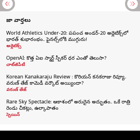
తాజా వార్తలు
World Athletics Under-20: ప్రపంచ అండర్-20 అథ్లెటిక్స్‌లో
భారత్‌ శుభారంభం.. ఫైనల్స్‌లోకి ముగ్గురు!
అథ్లెటిక్స్
OpenAI: కొత్త ఏఐ స్మార్ట్ స్పీకర్ ధర ఎంతో తెలుసా?
చాట్‌జీపీటీ
Korean Kanakaraju Review : కొరియన్ కనకరాజు రివ్యూ..
వరుణ్ తేజ్ కామెడీ వర్కౌట్ అయ్యిందా?
వరుణ్ తేజ్
Rare Sky Spectacle: ఆకాశంలో అరుదైన అద్భుతం.. ఒకే రాత్రి
రెండు చీకట్లు, ఉల్కాపాతం
స్పెయిన్