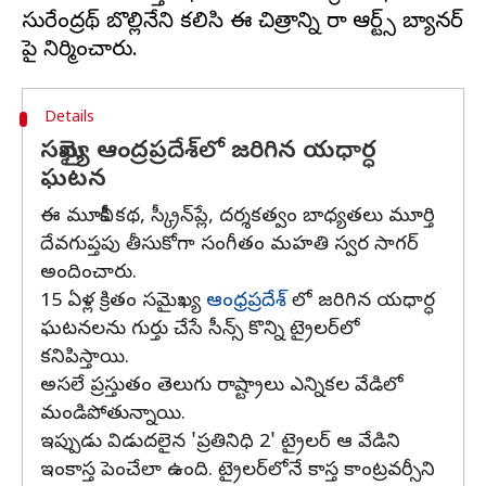
సురేంద్రనాథ్ బొల్లినేని కలిసి ఈ చిత్రాన్ని రానా ఆర్ట్స్ బ్యానర్
Details
సమైఖ్య ఆంద్రప్రదేశ్​లో జరిగిన యధార్ధ
ఘటన
ఈ మూవీకి కథ, స్క్రీన్‌ప్లే, దర్శకత్వం బాధ్యతలు మూర్తి
దేవగుప్తపు తీసుకోగా సంగీతం మహతి స్వర సాగర్
అందించారు.
15 ఏళ్ల క్రితం సమైఖ్య
ఆంధ్రప్రదేశ్
​లో జరిగిన యధార్ధ
ఘటనలను గుర్తు చేసే సీన్స్ కొన్ని ట్రైలర్​లో
కనిపిస్తాయి.
అసలే ప్రస్తుతం తెలుగు రాష్ట్రాలు ఎన్నికల వేడిలో
మండిపోతున్నాయి.
ఇప్పుడు విడుదలైన 'ప్రతినిధి 2' ట్రైలర్ ఆ వేడిని
ఇంకాస్త పెంచేలా ఉంది. ట్రైలర్​లోనే కాస్త కాంట్రవర్సీని