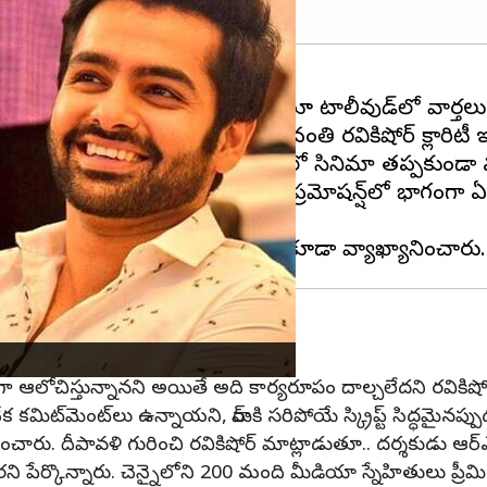
స్
కాంబినేషన్‌లో సినిమా వస్తోందంటూ టాలీవుడ్‌లో వార్తలు 
దర్శకుడిగా పరిచయం చేసిన నిర్మాత స్రవంతి రవికిషోర్ క్లారిటీ 
ు. త్రివిక్రమ్, రామ్ పోతినేని కాంబోలో సినిమా తప్పకుండా వ
ర్ 11న రిలీజ్ అవుతోంది. ఈ సినిమా ప్రమోషన్ష్‌లో భాగంగా
ంగా ఆలోచిస్తున్నానని అయితే అది కార్యరూపం దాల్చలేదని రవికిషోర్
కి అనేక కమిట్‌మెంట్‌లు ఉన్నాయని, రామ్‌కి సరిపోయే స్క్రిప్ట్ సిద్ధమ
రించారు. దీపావళి గురించి రవికిషోర్ మాట్లాడుతూ.. దర్శకుడు ఆర
ి పేర్కొన్నారు. చెన్నైలోని 200 మంది మీడియా స్నేహితులు ప్రీమియ