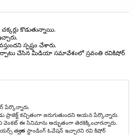
చక్కర్లు కొడుతున్నాయి.
ఇచ్చారు.
స్తుందని స్పష్టం చేశారు.
 ఏర్పాటు చేసిన మీడియా సమావేశంలో స్రవంతి రవికిషోర్
 పేర్కొన్నారు.
ైనప్పుడు ప్రాజెక్ట్ కచ్చితంగా జరుగుతుందని ఆయన పేర్కొన్నారు.
్‌ఎ వెంకట్ ఈ సినిమాను అద్భుతంగా తెరకెక్కించారన్నారు.
ర్స్ తర్వాత స్టాండింగ్ ఓవేషన్ ఇచ్చారని రవి కిషోర్