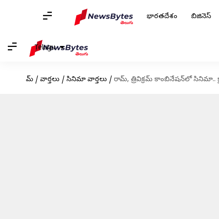
భారతదేశం
బిజినెస్
Telugu
హోమ్
/
వార్తలు
/
సినిమా వార్తలు
/
రామ్, త్రివిక్రమ్ కాంబినేషన్‌లో సినిమా.. 