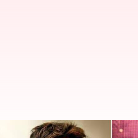
రామ్, త్రివిక్రమ్ కాంబినేషన్‌లో సినిమా.. క