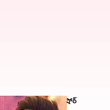
్లారిటీ ఇచ్చిన నిర్మాత రవికిషోర్