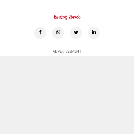
మీరు పూర్తి చేశారు
ADVERTISEMENT