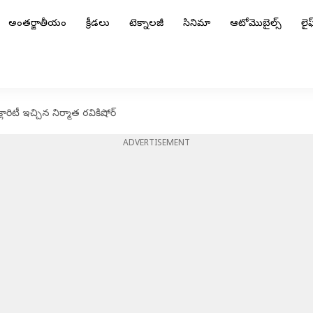
అంతర్జాతీయం
క్రీడలు
టెక్నాలజీ
సినిమా
ఆటోమొబైల్స్
లైఫ్
క్లారిటీ ఇచ్చిన నిర్మాత రవికిషోర్
ADVERTISEMENT