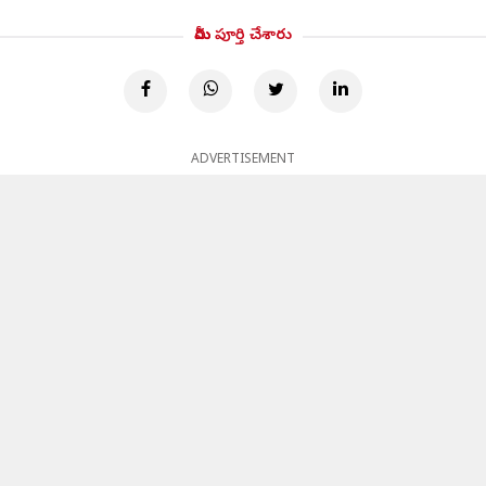
మీరు పూర్తి చేశారు
ADVERTISEMENT