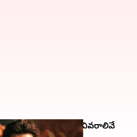
డిగా రణ్ బీర్ కపూర్.. వివరాలివే