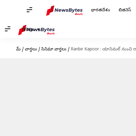
భారతదేశం
బిజినెస్
Telugu
హోమ్
/
వార్తలు
/
సినిమా వార్తలు
/
Ranbir Kapoor : యానిమల్ నుంచి రామ