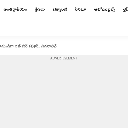
అంతర్జాతీయం
క్రీడలు
టెక్నాలజీ
సినిమా
ఆటోమొబైల్స్
లైఫ్
ుడిగా రణ్ బీర్ కపూర్.. వివరాలివే
ADVERTISEMENT