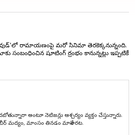
బాలీవుడ్'లో రామాయణంపై మరో సినిమా తెరకెక్కనున్నంది.
ు సంబంధించిన షూటింగ్ ప్రారంభం కానున్నట్లు ఇప్పటికే
ోతున్నారా అంటూ నెటిజన్లు ఆశ్చర్యం వ్యక్తం చేస్తున్నారు.
రణ్ బీర్ మద్యం, మాంసం తినడం మానేశారట.