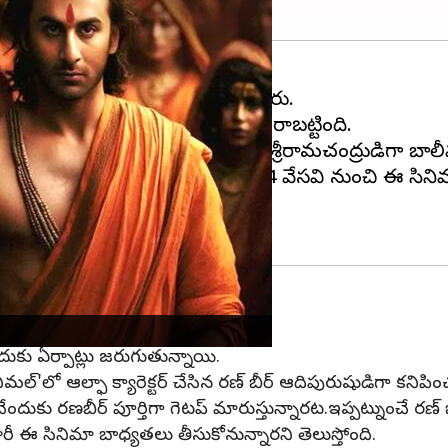
ీర్ కపూర్
వైల్డ్'గా యాక్షన్ సీన్స్ చేశారు.
్ ప్రపంచ వ్యాప్తంగా భారీ వసూళ్లు రాబట్టింది.
భిరాముడి పాత్రలో ఒదిగిపోనున్నారు. శ్రీరామచంద్రుడిగా 
లు వేగవంతమైనట్లు సమాచారం. 2024 వేసవి నుంచి ఈ సినిమాక
చేందుకు ఏర్పాట్లు జరుగుతున్నాయి.
ల్'లో ఆల్ఫా క్యారెక్టర్ చేసిన రణ్ బీర్ ఆదిపురుషుడిగా కనిపించబ
షించేందుకు రణబీర్ పూర్తిగా గెటప్ మారుస్తున్నారట.ఇప్పట్నుంచే 
తివారీ ఈ సినిమా బాధ్యతలు తీసుకోనున్నారని తెలుస్తోంది.