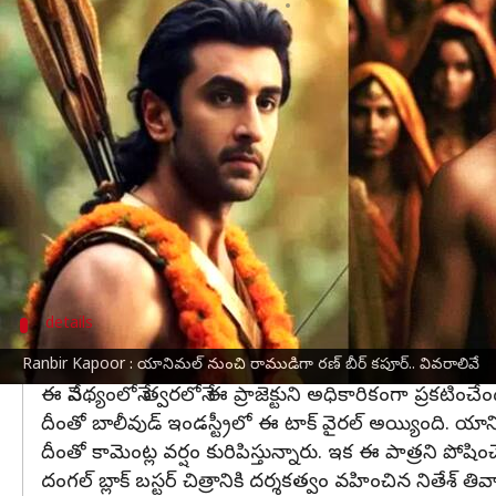
వ్రాసిన వారు
Dec 13, 2023
06:58 pm
TEJAVYAS BESTHA
ఈ వార్తాకథనం ఏంటి
పాన్ ఇండియా స్థాయిలో '
యానిమల్
' సినిమా చేసిన
రణ్ బ
డైరెక్టర్ సందీప్ వంగా సారథ్యంలో తెరకెక్కించిన యానిమల
తాజాగా హింసాత్మకమైన మూవీకి పూర్తి భిన్నంగా సుగుణా
అయితే ప్రస్తుతం రణ్ బీర్ రామాయణం ప్రాజెక్టులో పను
ప్రచారం ఊపందుకుంది.
details
నితేశ్‌ తివారీకి రామాయణం బాధ్యతలు
Ranbir Kapoor : యానిమల్ నుంచి రాముడిగా రణ్ బీర్ కపూర్.. వివరాలివే
ఈ నేపథ్యంలోనే త్వరలోనే ఈ ప్రాజెక్టుని అధికారికంగా ప్రకటిం
దీంతో బాలీవుడ్ ఇండస్ట్రీలో ఈ టాక్ వైరల్ అయ్యింది. యానిమ
దీంతో కామెంట్ల వర్షం కురిపిస్తున్నారు. ఇక ఈ పాత్రని పో
దంగల్ బ్లాక్ బస్టర్ చిత్రానికి దర్శకత్వం వహించిన నితేశ్‌ 