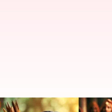
Ranbir Kapoor : యానిమల్ నుంచి రాము